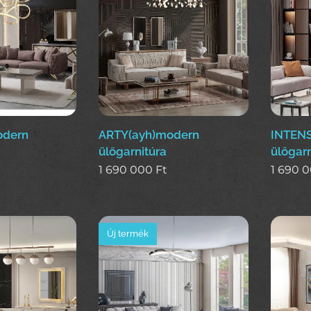
odern
ARTY(ayh)modern
INTENS
ülőgarnitúra
ülőgarn
1 690 000
Ft
1 690 
Új termék