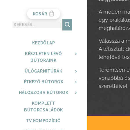
A modern nap
KOSÁR
egy praktiku
meghatározza
Válassza a m
KEZDŐLAP
A letisztult
KÉSZLETEN LÉVŐ
lehetővé tes
BÚTORAINK
Teremtsen eg
ÜLŐGARNITÚRÁK
vonzóbbá és 
ÉTKEZŐ BÚTOROK
szeretteivel.
HÁLÓSZOBA BÚTOROK
KOMPLETT
BÚTORCSALÁDOK
TV KOMPOZÍCIÓ