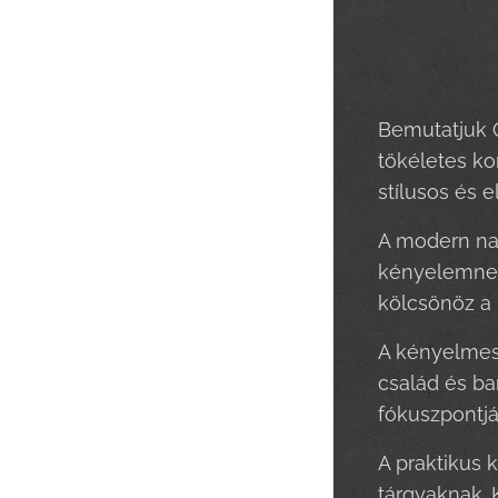
Bemutatjuk Ö
tökéletes ko
stílusos és e
A modern nap
kényelemnek.
kölcsönöz a 
A kényelmes 
család és ba
fókuszpontjáv
A praktikus 
tárgyaknak. K