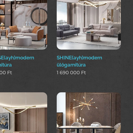
E(ayh)modern
SHINE(ayh)modern
itúra
ülőgarnitúra
000
Ft
1 690 000
Ft