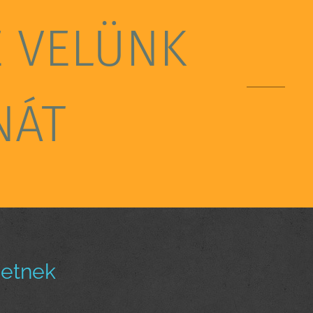
E VELÜNK
NÁT
hetnek