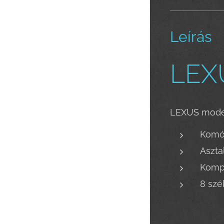
Leírás
LEXU
LEXUS moder
Komó
Aszta
Komp
8 szé