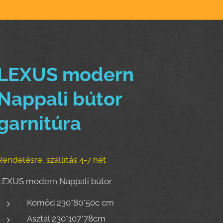
LEXUS modern
Nappali bútor
garnitúra
Rendelésre, szállítás 4-7 hét
LEXUS modern Nappali bútor
Komód:230*80*50c cm
Asztal:230*107*78cm