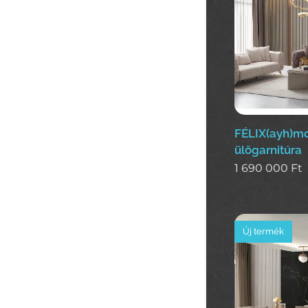
FÉLIX(ayh)m
ülőgarnitúra
1 690 000
Ft
Új termék