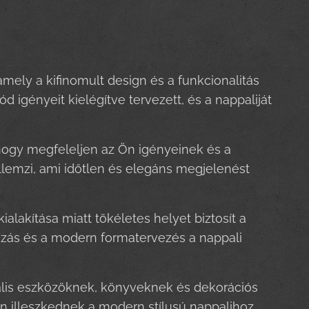
mely a kifinomult design és a funkcionalitás
 igényeit kielégítve tervezett, és a nappaliját
hogy megfeleljen az Ön igényeinek és a
llemzi, ami időtlen és elegáns megjelenést
lakítása miatt tökéletes helyet biztosít a
tozás és a modern formatervezés a nappali
zuális eszközöknek, könyveknek és dekorációs
sen illeszkednek a modern stílusú nappalihoz.