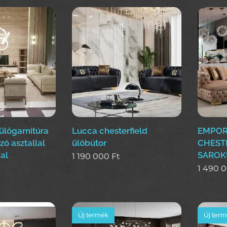
lőgarnitúra
Lucca chesterfield
EMPOR
ó asztallal
ülőbútor
CHEST
al
SAROK
1 190 000
Ft
1 490 
Új termék
Új ter