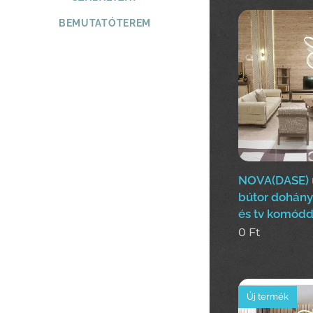
BEMUTATÓTEREM
NOVA(DASE) ü
bútor dohányz
és tv komódd
0
Ft
Új termék