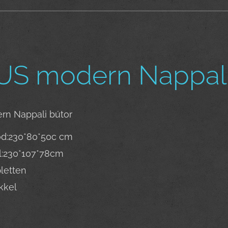
S modern Nappali 
n Nappali bútor
d:230*80*50c cm
l:230*107*78cm
letten
kkel