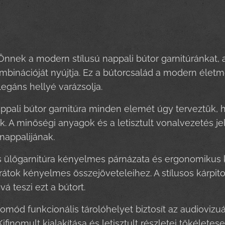
nnek a modern stílusú nappali bútor garnitúránkat, a
mbinációját nyújtja. Ez a bútorcsalád a modern életmód
legáns hellyé varázsolja.
pali bútor garnitúra minden elemét úgy terveztük, 
 A minőségi anyagok és a letisztult vonalvezetés je
nappalijának.
ülőgarnitúra kényelmes párnázata és ergonomikus kia
rátok kényelmes összejöveteleihez. A stílusos kárpi
á teszi ezt a bútort.
komód funkcionális tárolóhelyet biztosít az audiovi
ifinomult kialakítása és letisztult részletei tökélete