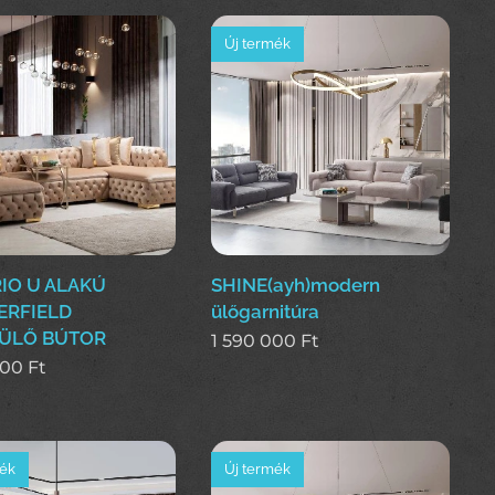
Új termék
IO U ALAKÚ
SHINE(ayh)modern
ERFIELD
ülőgarnitúra
ÜLŐ BÚTOR
1 590 000
Ft
000
Ft
mék
Új termék