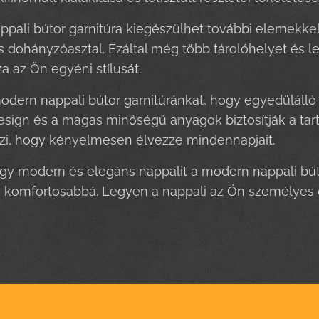
pali bútor garnitúra kiegészülhet további elemekkel
s dohányzóasztal. Ezáltal még több tárolóhelyet és 
 az Ön egyéni stílusát.
odern nappali bútor garnitúránkat, hogy egyedülálló
 design és a magas minőségű anyagok biztosítják a tart
zi, hogy kényelmesen élvezze mindennapjait.
y modern és elegáns nappalit a modern nappali búto
komfortosabbá. Legyen a nappali az Ön személyes oázi