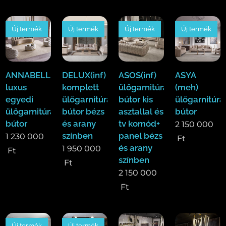
Új termék
Új termék
Új termék
Új termék
ANNABELLE(ode)
DELUX(inf)
ASOS(inf)
ASYA
luxus
komplett
ülőgarnitúra
(meh)
egyedi
ülőgarnitúra
bútor kis
ülőgarnitúra
ülőgarnitúra
bútor bézs
asztallal és
bútor
bútor
és arany
tv komód+
2 150 000
színben
panel bézs
1 230 000
Ft
és arany
1 950 000
Ft
színben
Ft
2 150 000
Ft
Új termék
Új termék