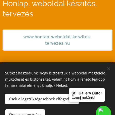
Honlap, weboldal készítés,
tervezés
www.honlap-weboldal-keszites-
tervezes.hu
Sütiket használunk, hogy biztosítsuk a weboldal megfelelő
STIL GALLERY KFT
működését és biztonságát, valamint hogy a lehető legjobb
felhasználói élményt kínáljuk Neked.
Sütik
Stil Gallery Bútor
Üzenj nekünk!
Csak a legszükségesebbek elfogadása
Kosárba
Összes elfogadása