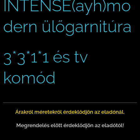
INTENSE(ayh)mo
dern ülőgarnitúra
3*3*1*1 és tv
komód
Árakról méretekről érdeklődjön az eladónál.
Megrendelés elött érdeklődjön az eladótól!