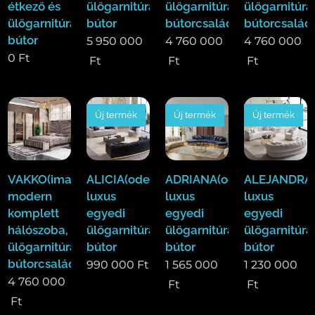
étkező és
ülőgarnitúra
ülőgarnitúra,étkező
ülőgarnitúra
ülőgarnitúra
bútor
bútorcsalád!
bútorcsalád
bútor
5 950 000
4 760 000
4 760 000
0
Ft
Ft
Ft
Ft
Új termék
Új termék
Új termék
VAKKO(ima)Luxus
ALICIA(ode)
ADRIANA(ode)
ALEJANDRA(
modern
luxus
luxus
luxus
komplett
egyedi
egyedi
egyedi
hálószoba,
ülőgarnitúra
ülőgarnitúra
ülőgarnitúra
ülőgarnitúra,étkező
bútor
bútor
bútor
bútorcsalád!
990 000
Ft
1 565 000
1 230 000
4 760 000
Ft
Ft
Ft