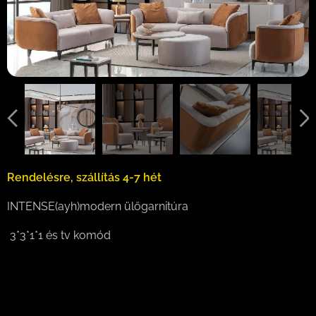
Rendelésre, szállítás 4-7 hét
INTENSE(ayh)modern ülőgarnitúra
3*3*1*1 és tv komód