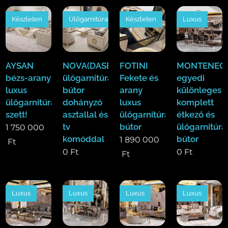
Készleten
Ülőgarnitúra
Készleten
Luxus
AYSAN
NOVA(DASE)
FOTINI
MONTENEGR
bézs-arany
ülőgarnitúra
Fekete és
egyedi
luxus
bútor
arany
különleges
ülőgarnitúra
dohányzó
luxus
komplett
szett!
asztallal és
ülőgarnitúra
étkező és
tv
bútor
ülőgarnitúra
1 750 000
komóddal
bútor
1 890 000
Ft
0
Ft
0
Ft
Ft
Luxus
Luxus
Luxus
Luxus