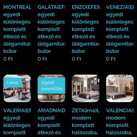
MONTREAL(EFE)Luxus
GALATA(EFE)Luxus
ENZO(EFE)Luxus
VENEZIA(EF
egyedi
egyedi
egyedi
egyedi
különleges
különleges
különleges
különleges
komplett
komplett
komplett
komplett
étkező és
étkező és
étkező és
étkező és
ülőgarnitúra
ülőgarnitúra
ülőgarnitúra
ülőgarnitúra
bútor
bútor
bútor
bútor
0
Ft
0
Ft
0
Ft
0
Ft
Luxus
Egyedi
összeállítás
VALERIA(EFE)Luxus
ARIADNA(Duy)Luxus
ZETA(ima)Luxus
VALENCIA(i
egyedi
egyedi
modern
modern
különleges
komplett
komplett
komplett
komplett
étkező és
hálószoba,
hálószoba,