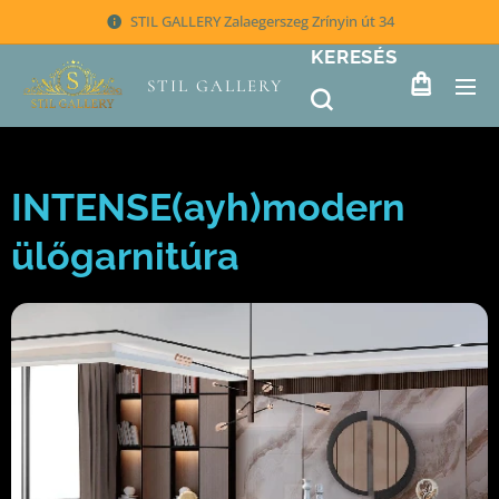
STIL GALLERY Zalaegerszeg Zrínyin út 34
KERESÉS
STIL GALLERY
INTENSE(ayh)modern
ülőgarnitúra