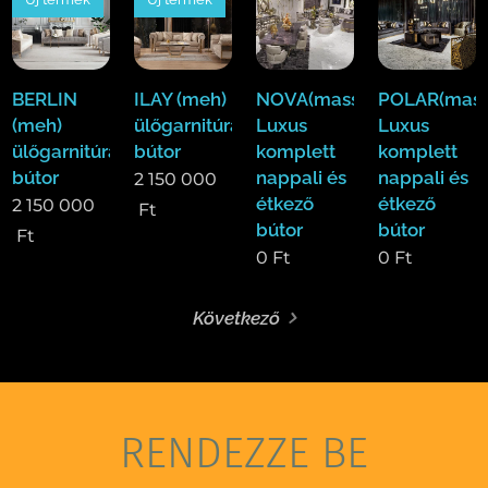
BERLIN
ILAY (meh)
NOVA(mass)
POLAR(mass
(meh)
ülőgarnitúra
Luxus
Luxus
ülőgarnitúra
bútor
komplett
komplett
bútor
nappali és
nappali és
2 150 000
étkező
étkező
2 150 000
Ft
bútor
bútor
Ft
0
Ft
0
Ft
Következő
RENDEZZE BE