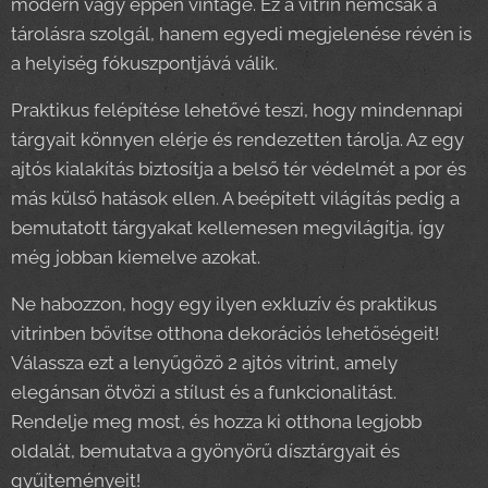
modern vagy éppen vintage. Ez a vitrin nemcsak a
tárolásra szolgál, hanem egyedi megjelenése révén is
a helyiség fókuszpontjává válik.
Praktikus felépítése lehetővé teszi, hogy mindennapi
tárgyait könnyen elérje és rendezetten tárolja. Az egy
ajtós kialakítás biztosítja a belső tér védelmét a por és
más külső hatások ellen. A beépített világítás pedig a
bemutatott tárgyakat kellemesen megvilágítja, így
még jobban kiemelve azokat.
Ne habozzon, hogy egy ilyen exkluzív és praktikus
vitrinben bővítse otthona dekorációs lehetőségeit!
Válassza ezt a lenyűgöző 2 ajtós vitrint, amely
elegánsan ötvözi a stílust és a funkcionalitást.
Rendelje meg most, és hozza ki otthona legjobb
oldalát, bemutatva a gyönyörű dísztárgyait és
gyűjteményeit!