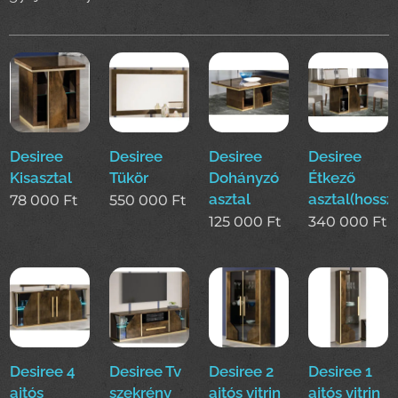
Desiree
Desiree
Desiree
Desiree
Kisasztal
Tükör
Dohányzó
Étkező
asztal
asztal(hossz
78 000
Ft
550 000
Ft
125 000
Ft
340 000
Ft
Desiree 4
Desiree Tv
Desiree 2
Desiree 1
ajtós
szekrény
ajtós vitrin
ajtós vitrin