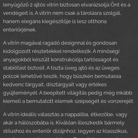
lenyűgöző 2 ajtós vitrin biztosan elvarázsolja Önt és a
vendégeit is. A vitrin nem csak a tárolásra szolgál,
hanem elegáns kiegészítője is lesz otthona
enteriőrjének.
A vitrin magával ragadó designnal és gondosan
kidolgozott részletekkel rendelkezik. A minőségi
anyagokból készült konstrukciója tartósságot és
stabilitást biztosít. A tiszta üveg ajtó és az üveges
polcok lehetővé teszik, hogy büszkén bemutassa
kedvenc tárgyait, dísztárgyait vagy értékes
gyűjteményét. A beépített világítás pedig még inkább
kiemeli a bemutatott elemek szépségét és vonzerejét.
A vitrin ideális választás a nappaliba, étkezőbe, vagy
akár a hálószobába is. Kiválóan illeszkedik bármely
stílushoz és enteriőr dizájnhoz, legyen az klasszikus,