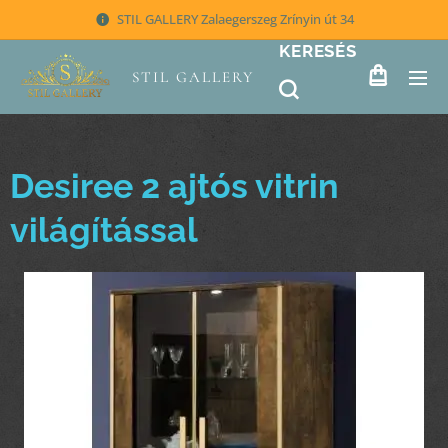
STIL GALLERY Zalaegerszeg Zrínyin út 34
KERESÉS
STIL GALLERY
Desiree 2 ajtós vitrin
világítással