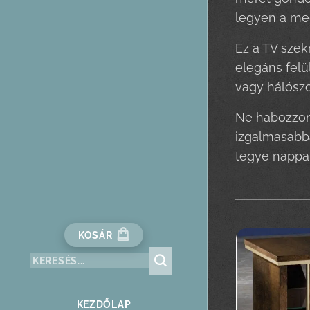
legyen a meg
Ez a TV szekr
elegáns felü
vagy hálószo
Ne habozzon,
izgalmasabbá
tegye nappal
KOSÁR
KEZDŐLAP