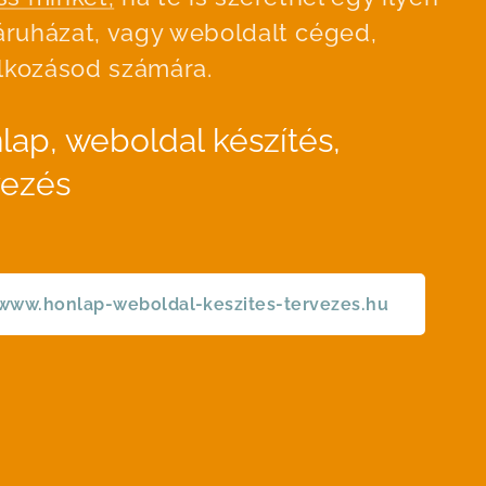
ruházat, vagy weboldalt céged,
alkozásod számára.
lap, weboldal készítés,
vezés
www.honlap-weboldal-keszites-tervezes.hu