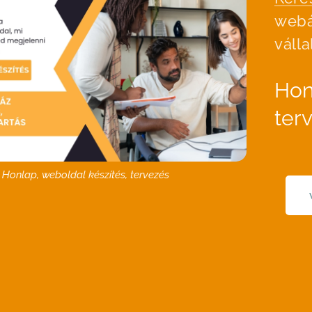
webá
váll
Hon
ter
Honlap, weboldal készítés, tervezés