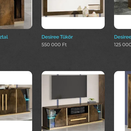
ztal
Desiree Tükör
Desire
550 000
Ft
125 00