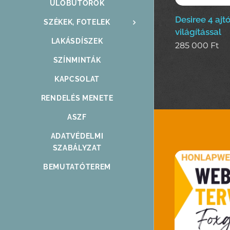
ÜLŐBÚTOROK
Desiree 4 aj
SZÉKEK, FOTELEK
világítással
LAKÁSDÍSZEK
285 000
Ft
SZÍNMINTÁK
KAPCSOLAT
RENDELÉS MENETE
ASZF
ADATVÉDELMI
SZABÁLYZAT
BEMUTATÓTEREM