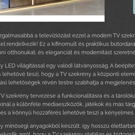
galmasabbá a televíziózást ezzel a modern TV szekré
l rendelkezik! Ez a kifinomult és praktikus bútordar
ni otthonukat, és eleganciát és modernitást szeretné
y LED világítással egy valódi látványosság. A beépíte
 lehetővé teszi, hogy a TV szekrény a központi elemm
ítási lehetőségek révén testre szabhatja a megjelenés
TV szekrény tervezése a funkcionalitásra és a tároló
kínál a különféle médiaeszközök, játékok és más tárg
és a könnyű hozzáférés lehetővé teszi a kényelmes 
y minőségi anyagokból készült, így hosszú élettartamo
kodik arról, hogy a TV szekrény stabilan és biztonsá