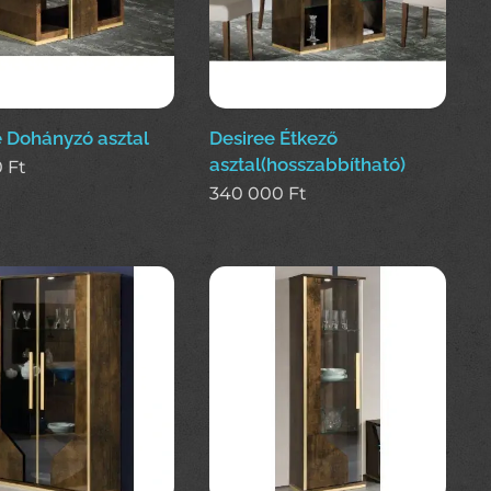
e Dohányzó asztal
Desiree Étkező
asztal(hosszabbítható)
0
Ft
340 000
Ft