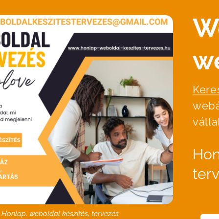
W
w
Kere
webá
váll
Hon
ter
Honlap, weboldal készítés, tervezés