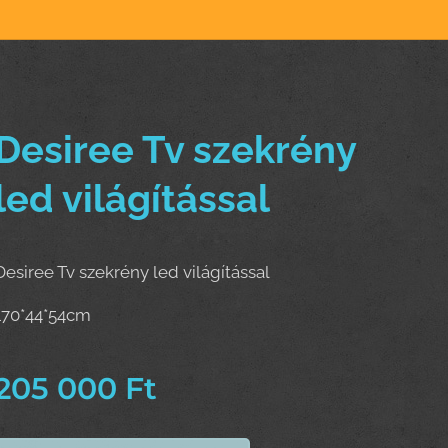
Desiree Tv szekrény
led világítással
Desiree Tv szekrény led világítással
170*44*54cm
205 000
Ft