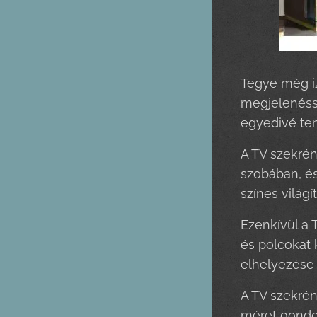
Tegye még iz
megjelenésse
egyedivé ten
A TV szekrén
szobában, és
színes világ
Ezenkívül a 
és polcokat 
elhelyezése 
A TV szekrén
méret gondos