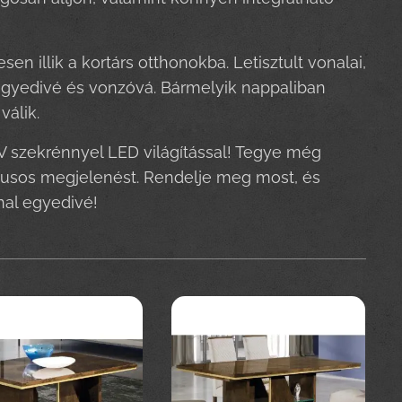
en illik a kortárs otthonokba. Letisztult vonalai,
i egyedivé és vonzóvá. Bármelyik nappaliban
válik.
V szekrénnyel LED világítással! Tegye még
tílusos megjelenést. Rendelje meg most, és
nal egyedivé!