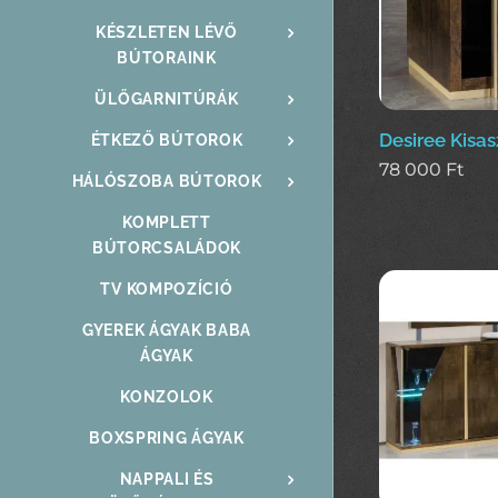
KÉSZLETEN LÉVŐ
BÚTORAINK
ÜLŐGARNITÚRÁK
Desiree Kisas
ÉTKEZŐ BÚTOROK
78 000
Ft
HÁLÓSZOBA BÚTOROK
KOMPLETT
BÚTORCSALÁDOK
TV KOMPOZÍCIÓ
GYEREK ÁGYAK BABA
ÁGYAK
KONZOLOK
BOXSPRING ÁGYAK
NAPPALI ÉS