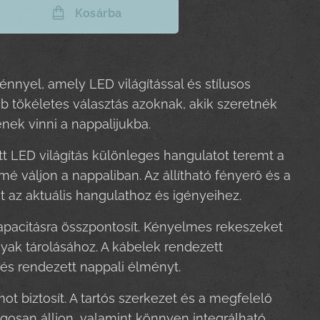
Kosárba
nnyel, amely LED világítással és stílusos
ab tökéletes választás azoknak, akik szeretnék
nek vinni a nappalijukba.
tt LED világítás különleges hangulatot teremt a
é váljon a nappaliban. Az állítható fényerő és a
t az aktuális hangulathoz és igényeihez.
kapacitásra összpontosít. Kényelmes rekeszeket
yak tárolásához. A kábelek rendezett
és rendezett nappali élményt.
t biztosít. A tartós szerkezet és a megfelelő
gosan álljon, valamint könnyen integrálható