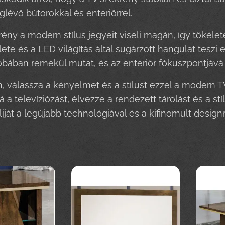
lévő bútorokkal és enteriőrrel.
ény a modern stílus jegyeit viseli magán, így tökéletes
lete és a LED világítás által sugárzott hangulat tesz
bában remekül mutat, és az enteriőr fókuszpontjává 
 válassza a kényelmet és a stílust ezzel a modern T
 a televíziózást, élvezze a rendezett tárolást és a s
iját a legújabb technológiával és a kifinomult design