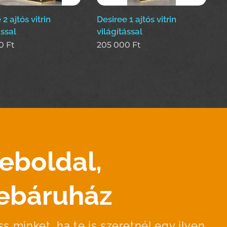
2 ajtós vitrin
Desiree 1 ajtós vitrin
ással
világítással
0
Ft
205 000
Ft
eboldal,
ebáruház
ss minket,
ha te is szeretnél egy ilyen