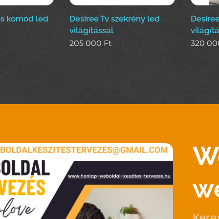
tós komód led
Desiree Tv szekrény led
Desiree 
világítással
világít
205 000
Ft
320 00
W
w
Kere