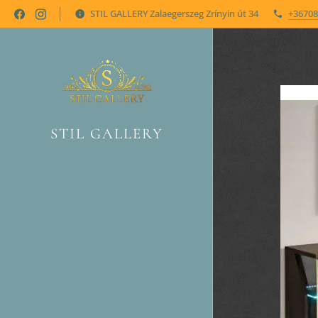
STIL GALLERY Zalaegerszeg Zrínyin út 34
+36708
STIL GALLERY