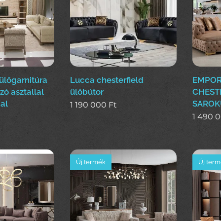
lőgarnitúra
Lucca chesterfield
EMPOR
ó asztallal
ülőbútor
CHEST
al
SAROK
1 190 000
Ft
1 490 
Új termék
Új ter