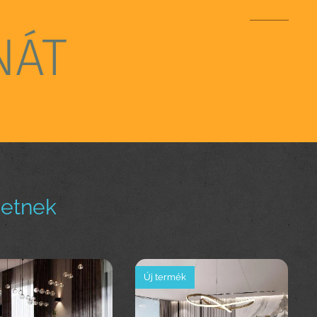
NÁT
hetnek
Új termék