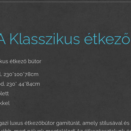
 Klasszikus étkező
kus étkező bútor
l, 230*100*78cm
d, 230* 44*84cm
lett
kkel
gazi luxus étkezőbútor garnitúrát, amely stílusával 