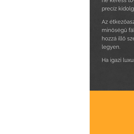
ne keress to
precíz kidol
Az étkezőasz
minőségű fábó
hozzá illő s
legyen.
Ha igazi lux