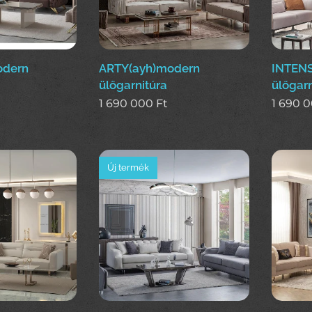
odern
ARTY(ayh)modern
INTENS
ülőgarnitúra
ülőgarn
1 690 000
Ft
1 690 
Új termék