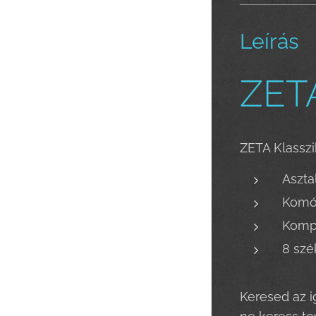
Leírás
ZETA
ZETA Klasszi
Aszta
Komó
Komp
8 szé
Keresed az i