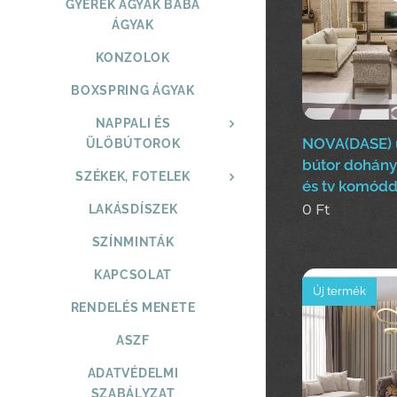
GYEREK ÁGYAK BABA
ÁGYAK
KONZOLOK
BOXSPRING ÁGYAK
NAPPALI ÉS
NOVA(DASE) ü
ÜLŐBÚTOROK
bútor dohányz
SZÉKEK, FOTELEK
és tv komódd
0
Ft
LAKÁSDÍSZEK
SZÍNMINTÁK
KAPCSOLAT
Új termék
RENDELÉS MENETE
ASZF
ADATVÉDELMI
SZABÁLYZAT