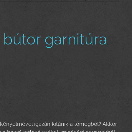
 bútor garnitúra
és kényelmével igazán kitűnik a tömegből? Akkor