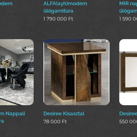
odern
ALFA(ayh)modern
MIR na
ülőgarnitúra
ülőgarn
1 790 000
Ft
1 590 
n Nappali
Desiree Kisasztal
Desiree
ra
78 000
Ft
550 00