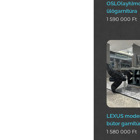
OSLO(ayh)m
ülőgarnitúra
1 590 000
Ft
LEXUS moder
bútor garnitú
1 580 000
Ft