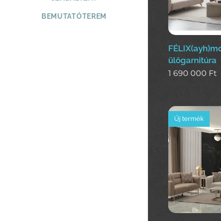
BEMUTATÓTEREM
FÉLIX(ayh)m
ülőgarnitúra
1 690 000
Ft
Új termék