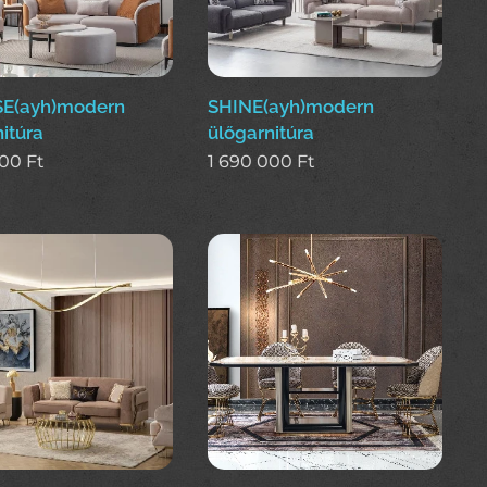
E(ayh)modern
SHINE(ayh)modern
itúra
ülőgarnitúra
000
Ft
1 690 000
Ft