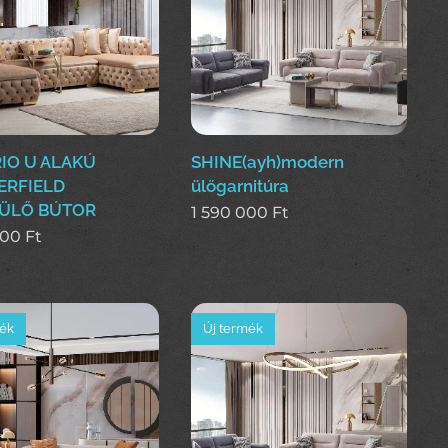
IO U ALAKÚ
SHINE(ayh)modern
ERFIELD
ülőgarnitúra
ÜLŐ BÚTOR
1 590 000
Ft
000
Ft
mék
Új termék