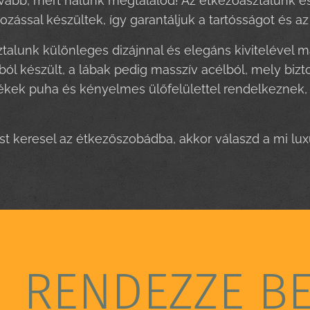
vább, mert nálunk megtalálod! Az étkezőasztalunk é
gozással készültek, így garantáljuk a tartósságot és 
talunk különleges dizájnnal és elegáns kivitelével ma
l készült, a lábak pedig masszív acélból, mely biztosí
zékek puha és kényelmes ülőfelülettel rendelkeznek
ust keresel az étkezőszobádba, akkor válaszd a mi lux
RENDEZZE B