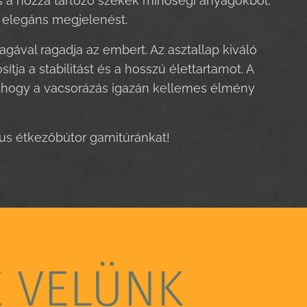
s a hozzá tartozó székek minőségi anyagokból,
az elegáns megjelenést.
gával ragadja az embert. Az asztallap kiváló
tja a stabilitást és a hosszú élettartamot. A
, hogy a vacsorázás igazán kellemes élmény
us étkezőbútor garnitúránkat!
E VELÜNK