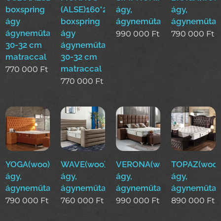
boxspring
(ALSE)160*200cm
ágy,
ágy,
ágy
boxspring
ágyneműtartós
ágyneműtar
ágyneműtartóval
ágy
990 000
Ft
790 000
Ft
30-32 cm
ágyneműtartóval
matraccal
30-32 cm
matraccal
770 000
Ft
770 000
Ft
YOGA(woo)boxspring
WAVE(woo)boxspring
VERONA(woo)boxspring
TOPAZ(woo)
ágy,
ágy,
ágy,
ágy,
ágyneműtartós
ágyneműtartós
ágyneműtartós
ágyneműtar
790 000
Ft
760 000
Ft
990 000
Ft
890 000
Ft