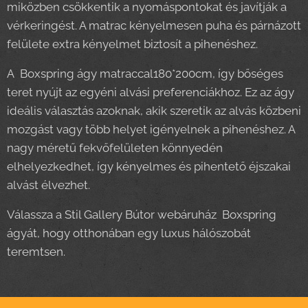
miközben csökkentik a nyomáspontokat és javítják a
vérkeringést. A matrac kényelmesen puha és párnázott
felülete extra kényelmet biztosít a pihenéshez.
A Boxspring ágy matraccal180*200cm, így bőséges
teret nyújt az egyéni alvási preferenciákhoz. Ez az ágy
ideális választás azoknak, akik szeretik az alvás közbeni
mozgást vagy több helyet igényelnek a pihenéshez. A
nagy méretű fekvőfelületen könnyedén
elhelyezkedhet, így kényelmes és pihentető éjszakai
alvást élvezhet.
Válassza a Stil Gallery Bútor webáruház Boxspring
ágyát, hogy otthonában egy luxus hálószobát
teremtsen.