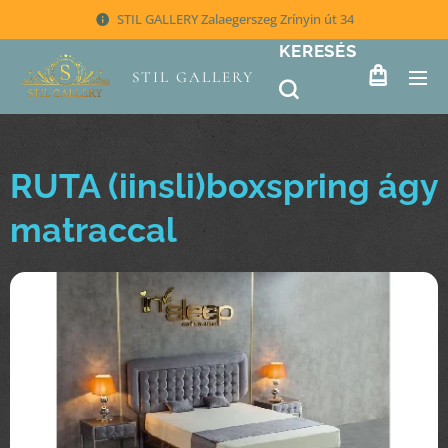
STIL GALLERY Zalaegerszeg Zrínyin út 34
KERESÉS
STIL GALLERY
RUTA (iinsli)boxspring ágy
matraccal