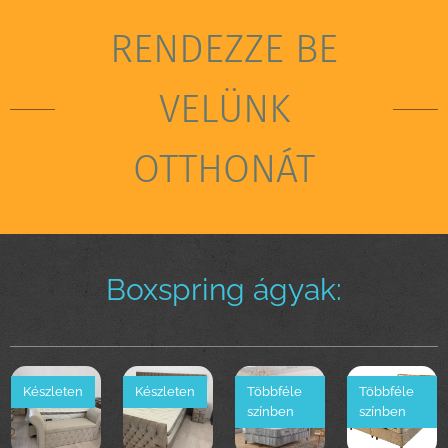
RENDEZZE BE
VELÜNK
OTTHONÁT
Boxspring ágyak:
Készleten
Készleten
Többféle
Többféle
színben
színben