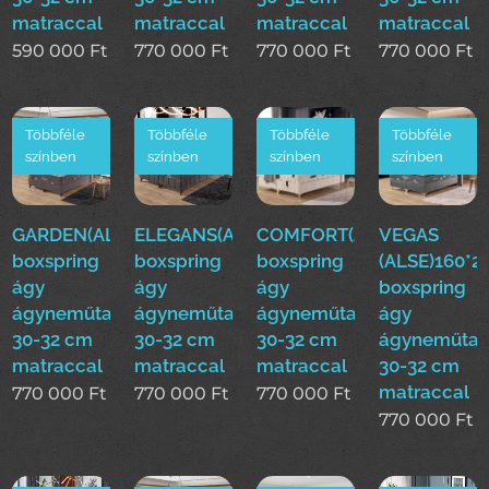
matraccal
matraccal
matraccal
matraccal
590 000
Ft
770 000
Ft
770 000
Ft
770 000
Ft
Többféle
Többféle
Többféle
Többféle
színben
színben
színben
színben
GARDEN(ALSE)160*200cm
ELEGANS(ALSE)160*200cm
COMFORT(ALSE)160*200
VEGAS
boxspring
boxspring
boxspring
(ALSE)160*
ágy
ágy
ágy
boxspring
ágyneműtartóval
ágyneműtartóval
ágyneműtartóval
ágy
30-32 cm
30-32 cm
30-32 cm
ágyneműtar
matraccal
matraccal
matraccal
30-32 cm
matraccal
770 000
Ft
770 000
Ft
770 000
Ft
770 000
Ft