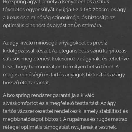
Boxspring ágyát, amely a kényelem és a stílus
tökéletes egyensúlyát nyújtja. Ez a 180*200cm-es ágy
a luxus és a minőség szinonimája, és biztosítja az
optimális pihenést és alvást az Ön számára.
Az ágy kiváló minőségű anyagokból és precíz
kidolgozással készül. Az elegáns bézs színű kárpitozás
stílusos megjelenést kölcsönöz az ágynak, és lehetővé
teszi, hogy harmonizáljon bármilyen belső térrel. A
magas minőségű és tartós anyagok biztosítják az ágy
hosszú élettartamát.
A boxspring rendszer garantálja a kiváló
alváskomfortot és a megfelelő testtartást. Az ágy
tartós vázszerkezettel rendelkezik, amely stabilitást és
megbízhatóságot biztosít. A rugalmas és rugós matrac
rétegei optimális támogatást nyújtanak a testnek,