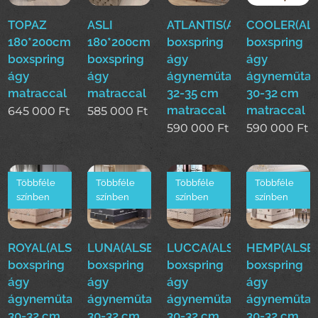
TOPAZ
ASLI
ATLANTIS(ALS)160*200cm
COOLER(ALS
180*200cm
180*200cm
boxspring
boxspring
boxspring
boxspring
ágy
ágy
ágy
ágy
ágyneműtartóval
ágyneműtar
matraccal
matraccal
32-35 cm
30-32 cm
matraccal
matraccal
645 000
Ft
585 000
Ft
590 000
Ft
590 000
Ft
Többféle
Többféle
Többféle
Többféle
színben
színben
színben
színben
ROYAL(ALS)160*200cm
LUNA(ALSE)160*200cm
LUCCA(ALSE)160*200cm
HEMP(ALSE)
boxspring
boxspring
boxspring
boxspring
ágy
ágy
ágy
ágy
ágyneműtartóval
ágyneműtartóval
ágyneműtartóval
ágyneműtar
30-32 cm
30-32 cm
30-32 cm
30-32 cm