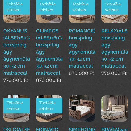
Többféle
Többféle
Többféle
Többféle
színben
színben
színben
színben
OKYANUS
OLIMPOS
ROMANCE(ALSE)160*200
RELAX(ALSE
(ALSE)160*200cm
(ALSE)160*200cm
boxspring
boxspring
boxspring
boxspring
ágy
ágy
ágy
ágy
ágyneműtartóval
ágyneműtar
ágyneműtartóval
ágyneműtartóval
30-32 cm
30-32 cm
30-32 cm
30-32 cm
matraccal
matraccal
matraccal
matraccal
870 000
Ft
770 000
Ft
770 000
Ft
870 000
Ft
Többféle
Többféle
színben
színben
OSLO(ALSE)160*200cm
MONACO
SIMPHONIA(woo)boxsprin
BRAGA(woo)