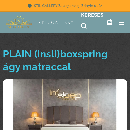
STIL GALLERY Zalaegerszeg Zrínyin út 34
KERESÉS
STIL GALLERY
PLAIN (insli)boxspring
ágy matraccal