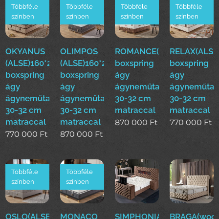
Többféle
Többféle
Többféle
Többféle
színben
színben
színben
színben
OKYANUS
OLIMPOS
ROMANCE(ALSE)160*200
RELAX(ALSE
(ALSE)160*200cm
(ALSE)160*200cm
boxspring
boxspring
boxspring
boxspring
ágy
ágy
ágy
ágy
ágyneműtartóval
ágyneműtar
ágyneműtartóval
ágyneműtartóval
30-32 cm
30-32 cm
30-32 cm
30-32 cm
matraccal
matraccal
matraccal
matraccal
870 000
Ft
770 000
Ft
770 000
Ft
870 000
Ft
Többféle
Többféle
színben
színben
OSLO(ALSE)160*200cm
MONACO
SIMPHONIA(woo)boxsprin
BRAGA(woo)