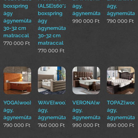
boxspring
(ALSE)160*200cm
ágy,
ágy,
ágy
boxspring
ágyneműtartós
ágyneműtar
ágyneműtartóval
ágy
990 000
Ft
790 000
Ft
30-32 cm
ágyneműtartóval
matraccal
30-32 cm
matraccal
770 000
Ft
770 000
Ft
YOGA(woo)boxspring
WAVE(woo)boxspring
VERONA(woo)boxspring
TOPAZ(woo)
ágy,
ágy,
ágy,
ágy,
ágyneműtartós
ágyneműtartós
ágyneműtartós
ágyneműtar
790 000
Ft
760 000
Ft
990 000
Ft
890 000
Ft