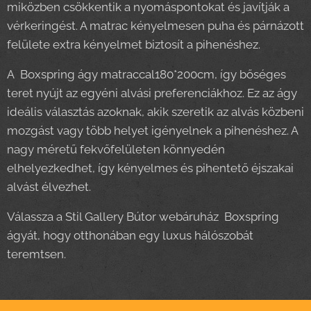
miközben csökkentik a nyomáspontokat és javítják a
vérkeringést. A matrac kényelmesen puha és párnázott
felülete extra kényelmet biztosít a pihenéshez.
A Boxspring ágy matraccal180*200cm, így bőséges
teret nyújt az egyéni alvási preferenciákhoz. Ez az ágy
ideális választás azoknak, akik szeretik az alvás közbeni
mozgást vagy több helyet igényelnek a pihenéshez. A
nagy méretű fekvőfelületen könnyedén
elhelyezkedhet, így kényelmes és pihentető éjszakai
alvást élvezhet.
Válassza a Stil Gallery Bútor webáruház Boxspring
ágyát, hogy otthonában egy luxus hálószobát
teremtsen.