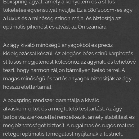
Boxspring ágyát, amely a kényelem és a stílus
tökéletes egyensúlyát nyújtja. Ez a 180*200cm-es ágy
a luxus és a minőség szinonimája, és biztosítja az
optimális pihenést és alvást az Ön számára.
Az ágy kiváló minőségű anyagokból és precíz
kidolgozással készül. Az elegáns bézs színű kárpitozás
stílusos megjelenést kölcsönöz az ágynak, és lehetővé
teszi, hogy harmonizáljon bármilyen belső térrel. A
magas minőségű és tartós anyagok biztosítják az ágy
hosszú élettartamát.
A boxspring rendszer garantálja a kiváló
alváskomfortot és a megfelelő testtartást. Az ágy
tartós vázszerkezettel rendelkezik, amely stabilitást és
megbízhatóságot biztosít. A rugalmas és rugós matrac
rétegei optimális támogatást nyújtanak a testnek,