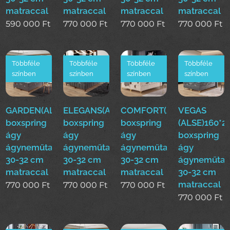
matraccal
matraccal
matraccal
matraccal
590 000
Ft
770 000
Ft
770 000
Ft
770 000
Ft
Többféle
Többféle
Többféle
Többféle
színben
színben
színben
színben
GARDEN(ALSE)160*200cm
ELEGANS(ALSE)160*200cm
COMFORT(ALSE)160*200
VEGAS
boxspring
boxspring
boxspring
(ALSE)160*
ágy
ágy
ágy
boxspring
ágyneműtartóval
ágyneműtartóval
ágyneműtartóval
ágy
30-32 cm
30-32 cm
30-32 cm
ágyneműtar
matraccal
matraccal
matraccal
30-32 cm
matraccal
770 000
Ft
770 000
Ft
770 000
Ft
770 000
Ft