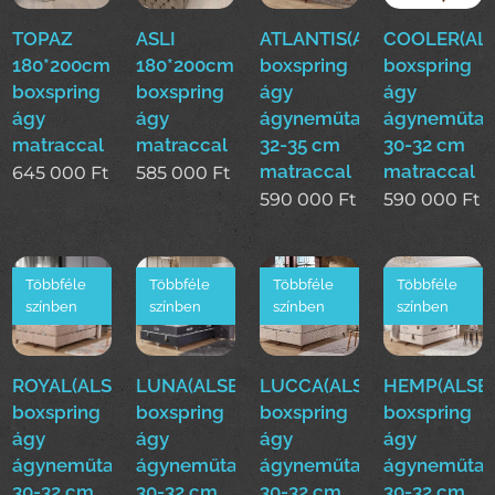
TOPAZ
ASLI
ATLANTIS(ALS)160*200cm
COOLER(ALS
180*200cm
180*200cm
boxspring
boxspring
boxspring
boxspring
ágy
ágy
ágy
ágy
ágyneműtartóval
ágyneműtar
matraccal
matraccal
32-35 cm
30-32 cm
matraccal
matraccal
645 000
Ft
585 000
Ft
590 000
Ft
590 000
Ft
Többféle
Többféle
Többféle
Többféle
színben
színben
színben
színben
ROYAL(ALS)160*200cm
LUNA(ALSE)160*200cm
LUCCA(ALSE)160*200cm
HEMP(ALSE)
boxspring
boxspring
boxspring
boxspring
ágy
ágy
ágy
ágy
ágyneműtartóval
ágyneműtartóval
ágyneműtartóval
ágyneműtar
30-32 cm
30-32 cm
30-32 cm
30-32 cm