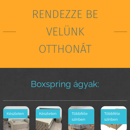
RENDEZZE BE
VELÜNK
OTTHONÁT
Boxspring ágyak:
Készleten
Készleten
Többféle
Többféle
színben
színben