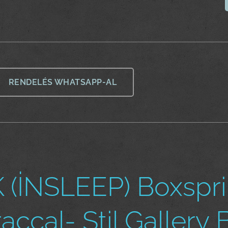
RENDELÉS WHATSAPP-AL
 (İNSLEEP) Boxspr
accal- Stil Gallery 