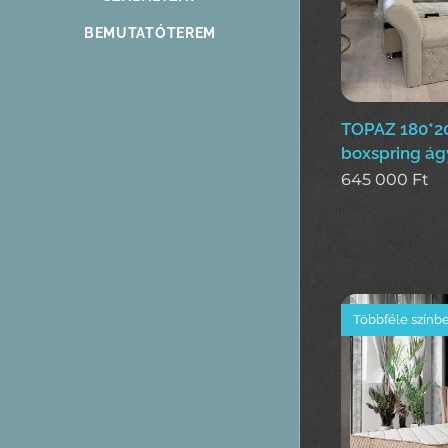
BEMUTATÓTEREM
TOPAZ 180*
boxspring ág
645 000
Ft
Többféle színb