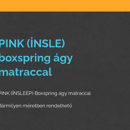
PINK (İNSLE)
boxspring ágy
matraccal
PINK (İNSLEEP) Boxspring ágy matraccal
Bármilyen méretben rendelhető