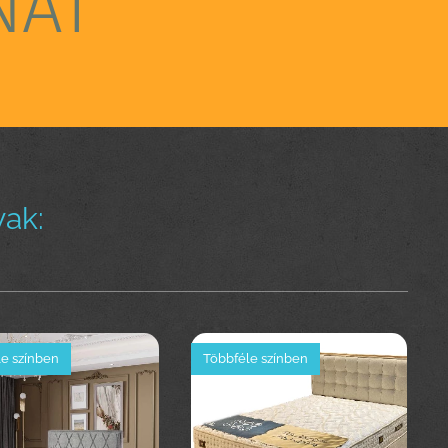
NÁT
ak:
e színben
Többféle színben