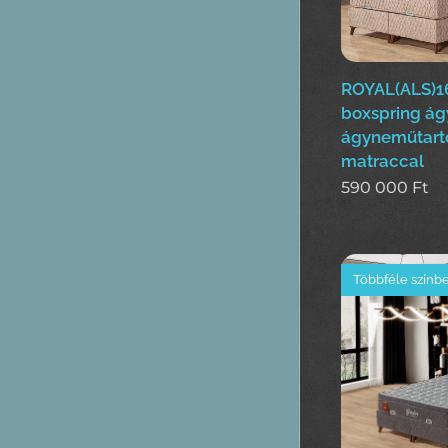
ROYAL(ALS)1
boxspring ág
ágyneműtart
matraccal
590 000
Ft
Többféle színb