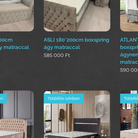
200cm
ASLI 180*200cm boxspring
ATLANT
y matraccal
ágy matraccal
boxspr
ágynem
585 000
Ft
matrac
590 00
en
Többféle színben
Többfél