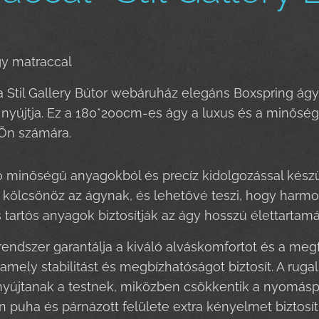
gy matraccal
a Stil Gallery Bútor webáruház elegáns Boxspring ágy
nyújtja. Ez a 180*200cm-es ágy a luxus és a minőség s
 Ön számára.
ó minőségű anyagokból és precíz kidolgozással készül
kölcsönöz az ágynak, és lehetővé teszi, hogy harmon
tartós anyagok biztosítják az ágy hosszú élettartamá
rendszer garantálja a kiváló alváskomfortot és a megfe
 amely stabilitást és megbízhatóságot biztosít. A rug
yújtanak a testnek, miközben csökkentik a nyomáspon
puha és párnázott felülete extra kényelmet biztosít