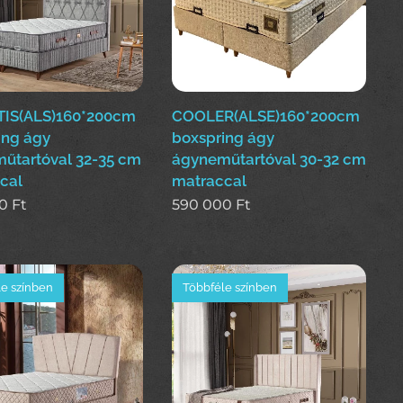
IS(ALS)160*200cm
COOLER(ALSE)160*200cm
ing ágy
boxspring ágy
űtartóval 32-35 cm
ágyneműtartóval 30-32 cm
cal
matraccal
0
Ft
590 000
Ft
e színben
Többféle színben