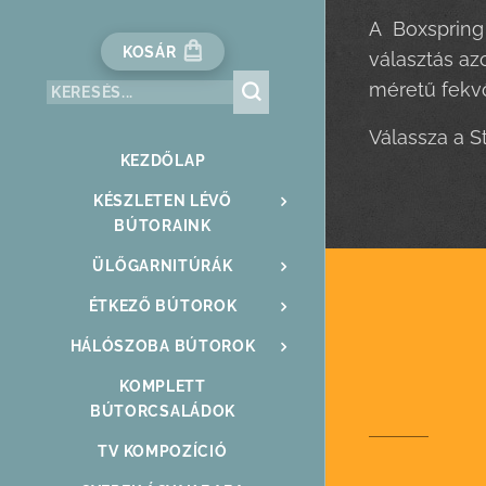
A Boxspring 
KOSÁR
választás az
méretű fekvő
Válassza a S
KEZDŐLAP
KÉSZLETEN LÉVŐ
BÚTORAINK
ÜLŐGARNITÚRÁK
ÉTKEZŐ BÚTOROK
HÁLÓSZOBA BÚTOROK
KOMPLETT
BÚTORCSALÁDOK
TV KOMPOZÍCIÓ