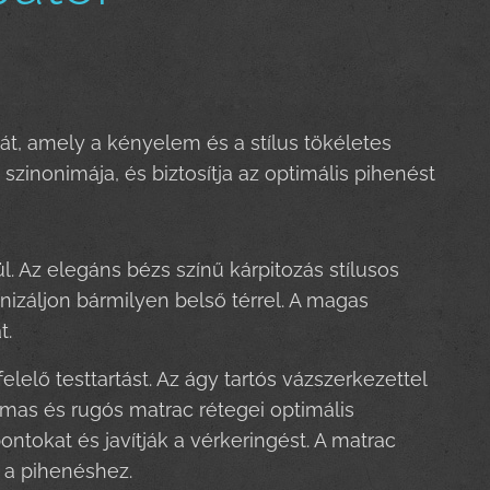
át, amely a kényelem és a stílus tökéletes
zinonimája, és biztosítja az optimális pihenést
. Az elegáns bézs színű kárpitozás stílusos
izáljon bármilyen belső térrel. A magas
t.
lelő testtartást. Az ágy tartós vázszerkezettel
almas és rugós matrac rétegei optimális
tokat és javítják a vérkeringést. A matrac
 a pihenéshez.