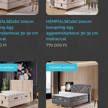
(ALSE)160*200cm
HEMP(ALSE)160*200cm
ing ágy
boxspring ágy
űtartóval 30-32 cm
ágyneműtartóval 30-32 cm
cal
matraccal
0
Ft
770 000
Ft
e színben
Többféle színben