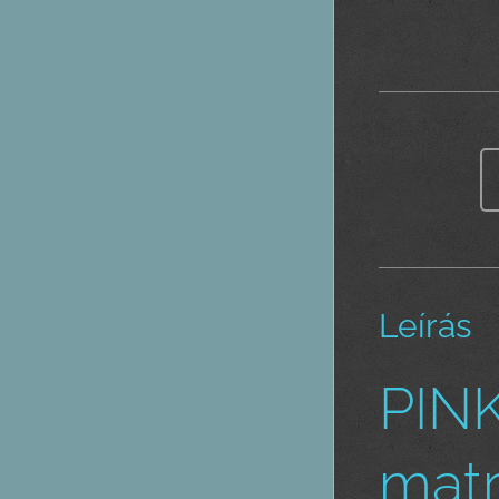
Leírás
PINK
matr