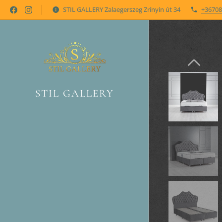
STIL GALLERY Zalaegerszeg Zrínyin út 34
+36708
STIL GALLERY