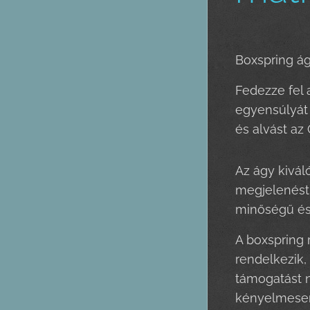
Boxspring á
Fedezze fel 
egyensúlyát 
és alvást az
Az ágy kivál
megjelenést 
minőségű és 
A boxspring 
rendelkezik,
támogatást n
kényelmesen 