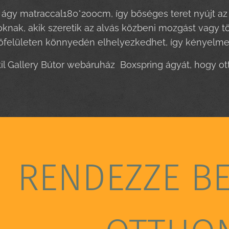
ágy matraccal180*200cm, így bőséges teret nyújt az e
oknak, akik szeretik az alvás közbeni mozgást vagy 
felületen könnyedén elhelyezkedhet, így kényelmes 
til Gallery Bútor webáruház Boxspring ágyát, hogy 
RENDEZZE B