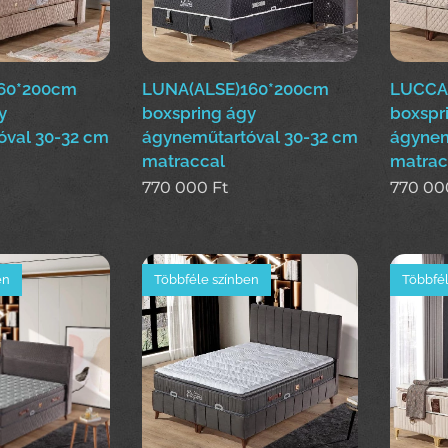
60*200cm
LUNA(ALSE)160*200cm
LUCCA
y
boxspring ágy
boxspr
óval 30-32 cm
ágyneműtartóval 30-32 cm
ágynem
matraccal
matrac
770 000
Ft
770 00
en
Többféle színben
Többfél