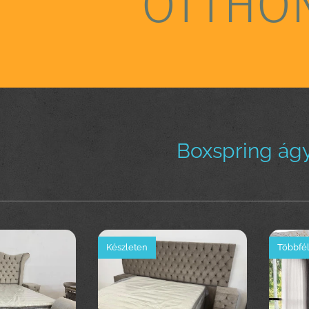
OTTHO
Boxspring ágy
Készleten
Többfél