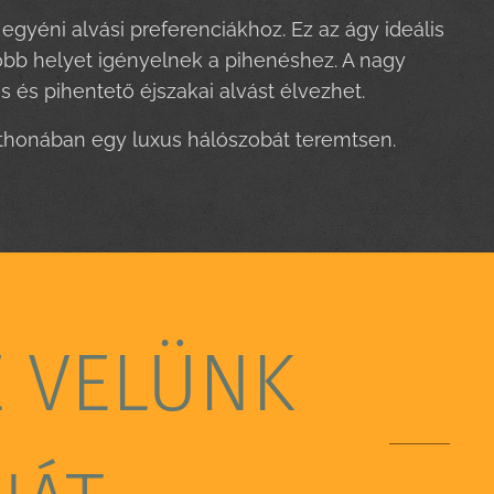
gyéni alvási preferenciákhoz. Ez az ágy ideális
több helyet igényelnek a pihenéshez. A nagy
és pihentető éjszakai alvást élvezhet.
otthonában egy luxus hálószobát teremtsen.
E VELÜNK