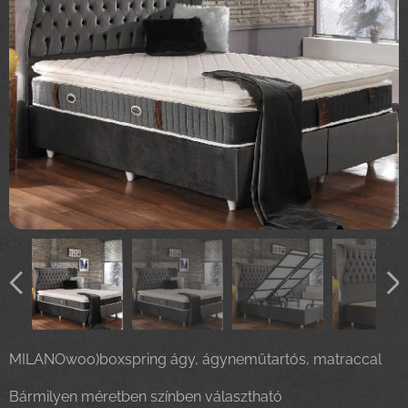
MILANOwoo)boxspring ágy, ágyneműtartós, matraccal
Bármilyen méretben színben választható