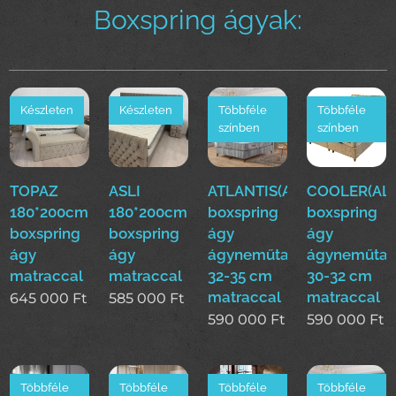
Boxspring ágyak:
Készleten
Készleten
Többféle
Többféle
színben
színben
TOPAZ
ASLI
ATLANTIS(ALS)160*200cm
COOLER(ALS
180*200cm
180*200cm
boxspring
boxspring
boxspring
boxspring
ágy
ágy
ágy
ágy
ágyneműtartóval
ágyneműtar
matraccal
matraccal
32-35 cm
30-32 cm
matraccal
matraccal
645 000
Ft
585 000
Ft
590 000
Ft
590 000
Ft
Többféle
Többféle
Többféle
Többféle