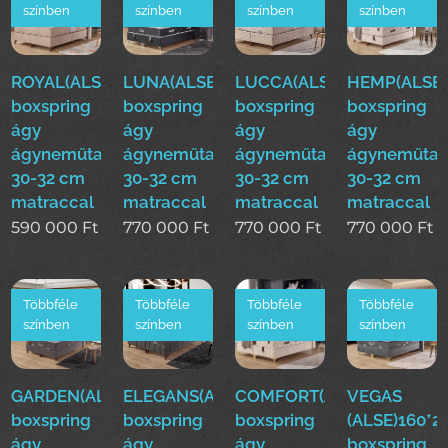
színben
színben
színben
színben
ROYAL(ALS)160*200cm
LUNA(ALSE)160*200cm
LUCCA(ALSE)160*200cm
HEMP(ALSE)
boxspring
boxspring
boxspring
boxspring
ágy
ágy
ágy
ágy
ágyneműtartóval
ágyneműtartóval
ágyneműtartóval
ágyneműtar
30-32 cm
30-32 cm
30-32 cm
30-32 cm
matraccal
matraccal
matraccal
matraccal
590 000
Ft
770 000
Ft
770 000
Ft
770 000
Ft
Többféle
Többféle
Többféle
Többféle
színben
színben
színben
színben
GARDEN(ALSE)160*200cm
ELEGANS(ALSE)160*200cm
COMFORT(ALSE)160*200
VEGAS
boxspring
boxspring
boxspring
(ALSE)160*
ágy
ágy
ágy
boxspring