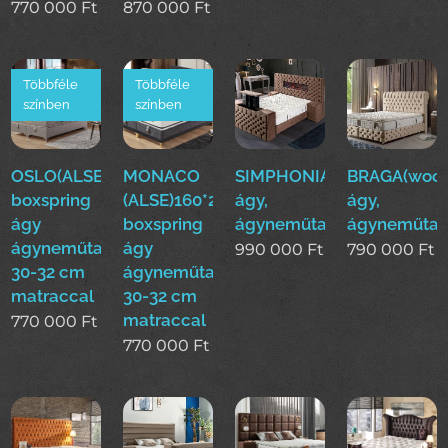
770 000
Ft
870 000
Ft
Többféle
Többféle
színben
színben
OSLO(ALSE)160*200cm
MONACO
SIMPHONIA(woo)boxsprin
BRAGA(woo)
boxspring
(ALSE)160*200cm
ágy,
ágy,
ágy
boxspring
ágyneműtartós
ágyneműtar
ágyneműtartóval
ágy
990 000
Ft
790 000
Ft
30-32 cm
ágyneműtartóval
matraccal
30-32 cm
matraccal
770 000
Ft
770 000
Ft