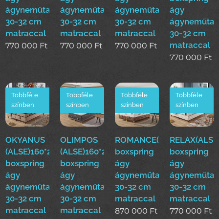
ágyneműtartóval
ágyneműtartóval
ágyneműtartóval
ágy
30-32 cm
30-32 cm
30-32 cm
ágyneműtar
matraccal
matraccal
matraccal
30-32 cm
matraccal
770 000
Ft
770 000
Ft
770 000
Ft
770 000
Ft
Többféle
Többféle
Többféle
Többféle
színben
színben
színben
színben
OKYANUS
OLIMPOS
ROMANCE(ALSE)160*200
RELAX(ALSE
(ALSE)160*200cm
(ALSE)160*200cm
boxspring
boxspring
boxspring
boxspring
ágy
ágy
ágy
ágy
ágyneműtartóval
ágyneműtar
ágyneműtartóval
ágyneműtartóval
30-32 cm
30-32 cm
30-32 cm
30-32 cm
matraccal
matraccal
matraccal
matraccal
870 000
Ft
770 000
Ft