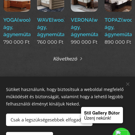
YOGA(woo)boxspring
WAVE(woo)boxspring
VERONA(woo)boxspring
TOPAZ(woo)
ágy,
ágy,
ágy,
ágy,
ágyneműtartós
ágyneműtartós
ágyneműtartós
ágyneműtar
790 000
Ft
760 000
Ft
990 000
Ft
890 000
Ft
Következő
Sütiket használunk, hogy biztosítsuk a weboldal megfelelő
STIL GALLERY KFT
működését és biztonságát, valamint hogy a lehető legjobb
felhasználói élményt kínáljuk Neked.
Sütik
Stil Gallery Bútor
Üzenj nekünk!
Csak a legszükségesebbek elfogadása