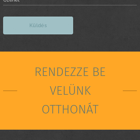
Küldés
RENDEZZE BE
VELÜNK
OTTHONÁT