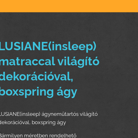
LUSIANE(insleep)
matraccal világító
dekorációval,
boxspring ágy
LUSIANE(insleep) ágyneműtartós világító
dekorációval, boxspring ágy
Bármilyen méretben rendelhető