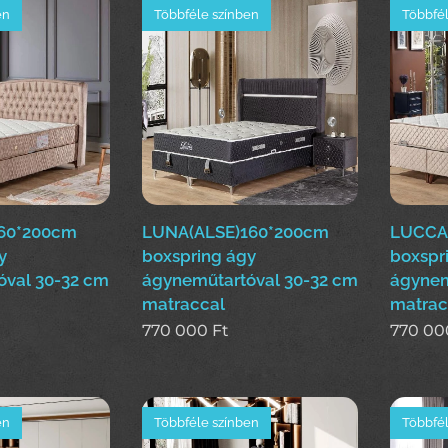
en
Többféle színben
Többfél
60*200cm
LUNA(ALSE)160*200cm
LUCCA
y
boxspring ágy
boxspr
óval 30-32 cm
ágyneműtartóval 30-32 cm
ágynem
matraccal
matrac
770 000
Ft
770 00
en
Többféle színben
Többfél