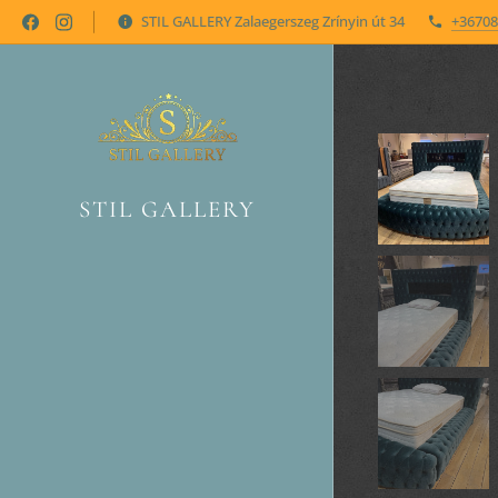
STIL GALLERY Zalaegerszeg Zrínyin út 34
+36708
STIL GALLERY