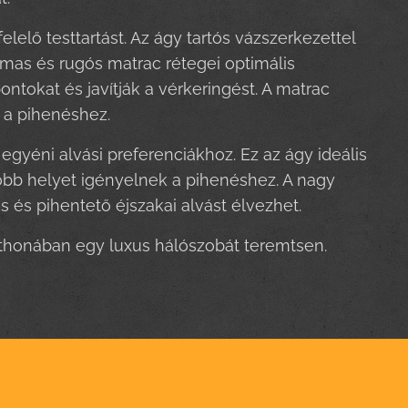
lelő testtartást. Az ágy tartós vázszerkezettel
almas és rugós matrac rétegei optimális
tokat és javítják a vérkeringést. A matrac
 a pihenéshez.
gyéni alvási preferenciákhoz. Ez az ágy ideális
több helyet igényelnek a pihenéshez. A nagy
és pihentető éjszakai alvást élvezhet.
otthonában egy luxus hálószobát teremtsen.