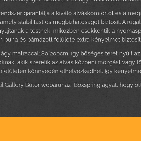
rendszer garantálja a kiváló alváskomfortot és a megfe
 amely stabilitást és megbízhatóságot biztosít. A rug
yújtanak a testnek, miközben csökkentik a nyomáspon
puha és párnázott felülete extra kényelmet biztosít
ágy matraccal180*200cm, így bőséges teret nyújt az e
oknak, akik szeretik az alvás közbeni mozgást vagy 
felületen könnyedén elhelyezkedhet, így kényelmes 
til Gallery Bútor webáruház Boxspring ágyát, hogy 