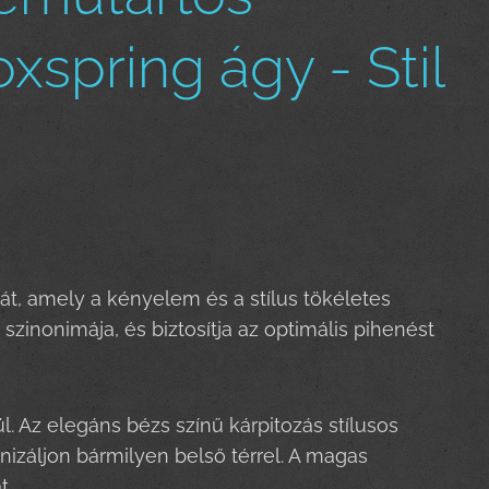
oxspring ágy - Stil
át, amely a kényelem és a stílus tökéletes
zinonimája, és biztosítja az optimális pihenést
. Az elegáns bézs színű kárpitozás stílusos
izáljon bármilyen belső térrel. A magas
t.