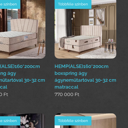
e színben
Többféle színben
(ALSE)160*200cm
HEMP(ALSE)160*200cm
ing ágy
boxspring ágy
űtartóval 30-32 cm
ágyneműtartóval 30-32 cm
cal
matraccal
0
Ft
770 000
Ft
e színben
Többféle színben