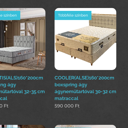
e színben
Többféle színben
IS(ALS)160*200cm
COOLER(ALSE)160*200cm
ing ágy
boxspring ágy
űtartóval 32-35 cm
ágyneműtartóval 30-32 cm
cal
matraccal
0
Ft
590 000
Ft