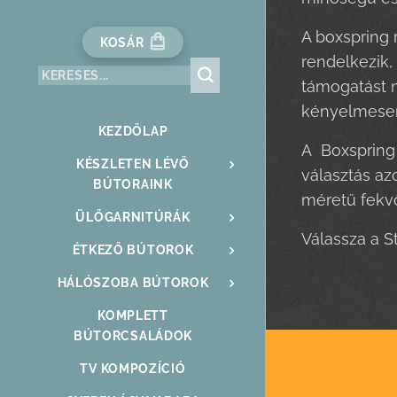
A boxspring 
KOSÁR
rendelkezik,
támogatást n
kényelmesen 
KEZDŐLAP
A Boxspring 
KÉSZLETEN LÉVŐ
választás az
BÚTORAINK
méretű fekvő
ÜLŐGARNITÚRÁK
Válassza a S
ÉTKEZŐ BÚTOROK
HÁLÓSZOBA BÚTOROK
KOMPLETT
BÚTORCSALÁDOK
TV KOMPOZÍCIÓ