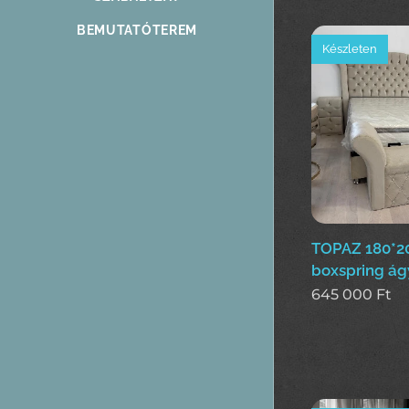
BEMUTATÓTEREM
Készleten
TOPAZ 180*
boxspring ág
645 000
Ft