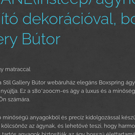
gító dekorációval, b
ery Bútor
gy matraccal
a Stil Gallery Bútor webáruház elegáns Boxspring ágy
nyújtja. Ez a 180*200cm-es ágy a luxus és a minőség s
 Ön számára.
ó minőségű anyagokból és precíz kidolgozással készül
kölcsönöz az ágynak, és lehetővé teszi, hogy harmon
tartós anyagok biztosítják az ágy hosszú élettartamá