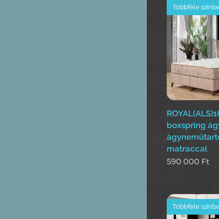
Többféle színb
ROYAL(ALS)1
boxspring ág
ágyneműtart
matraccal
590 000
Ft
Többféle színb