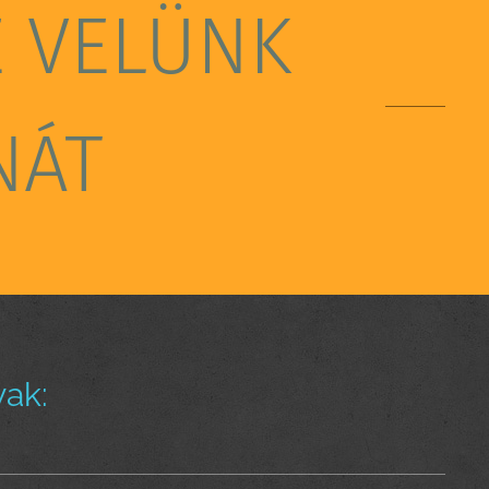
E VELÜNK
NÁT
ak: