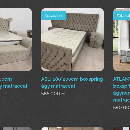
Készleten
Többfél
200cm
ASLI 180*200cm boxspring
ATLANT
y matraccal
ágy matraccal
boxspr
ágynem
585 000
Ft
matrac
590 00