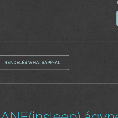
8
RENDELÉS WHATSAPP-AL
ANE(insleep) ágyn