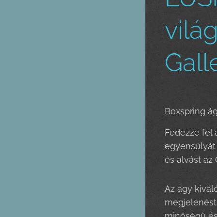
vilá
Gall
Boxspring á
Fedezze fel 
egyensúlyát 
és alvást az
Az ágy kivál
megjelenést 
minőségű és 