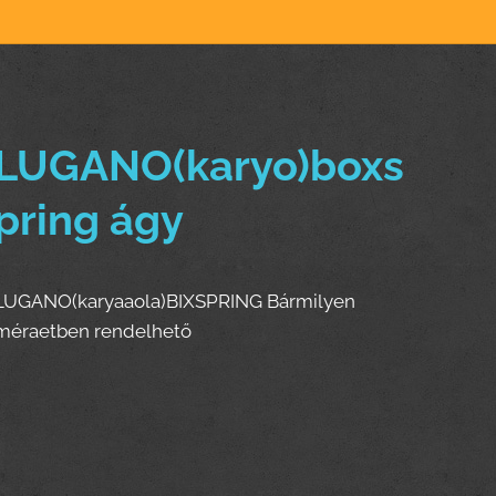
LUGANO(karyo)boxs
pring ágy
LUGANO(karyaaola)BIXSPRING
Bármilyen
méraetben rendelhető