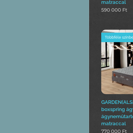
matraccal
590 000
Ft
Többféle színb
GARDEN(ALS
boxspring ág
ágyneműtart
matraccal
770 000
Ft