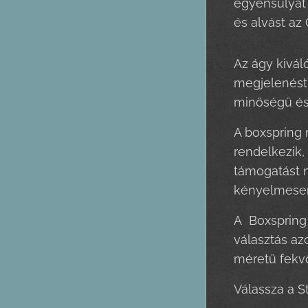
egyensúlyát 
és alvást az
Az ágy kivál
megjelenést 
minőségű és 
A boxspring 
rendelkezik,
támogatást n
kényelmesen 
A Boxspring 
választás az
méretű fekvő
Válassza a S