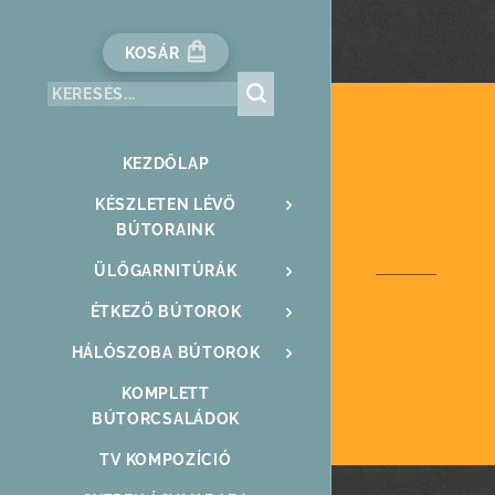
KOSÁR
KEZDŐLAP
KÉSZLETEN LÉVŐ
BÚTORAINK
ÜLŐGARNITÚRÁK
ÉTKEZŐ BÚTOROK
HÁLÓSZOBA BÚTOROK
KOMPLETT
BÚTORCSALÁDOK
TV KOMPOZÍCIÓ