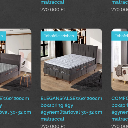
matraccal
matrac
770 000
Ft
770 00
en
Többféle színben
Többfél
E)160*200cm
ELEGANS(ALSE)160*200cm
COMFO
y
boxspring ágy
boxspr
óval 30-32 cm
ágyneműtartóval 30-32 cm
ágynem
matraccal
matrac
770 000
Ft
770 00