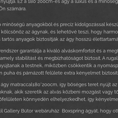
nyújtja. Ez a 180*200cm-es ágy a luxus és a minőség s
 Ön számára.
ó minőségű anyagokból és precíz kidolgozással készül
kölcsönöz az ágynak, és lehetővé teszi, hogy harmon
tartós anyagok biztosítják az ágy hosszú élettartamá
rendszer garantálja a kiváló alváskomfortot és a megfe
 amely stabilitást és megbízhatóságot biztosít. A rug
yújtanak a testnek, miközben csökkentik a nyomáspon
puha és párnázott felülete extra kényelmet biztosít
ágy matraccal180*200cm, így bőséges teret nyújt az e
oknak, akik szeretik az alvás közbeni mozgást vagy 
felületen könnyedén elhelyezkedhet, így kényelmes 
til Gallery Bútor webáruház Boxspring ágyát, hogy 