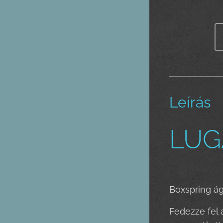
Leírás
LUG
Boxspring á
Fedezze fel 