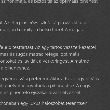
zinonimája, és biztosítja az optimális pihenést
. Az elegáns bézs színű kárpitozás stílusos
izáljon bármilyen belső térrel. A magas
t.
lelő testtartást. Az ágy tartós vázszerkezettel
almas és rugós matrac rétegei optimális
tokat és javítják a vérkeringést. A matrac
 a pihenéshez.
gyéni alvási preferenciákhoz. Ez az ágy ideális
több helyet igényelnek a pihenéshez. A nagy
és pihentető éjszakai alvást élvezhet.
otthonában egy luxus hálószobát teremtsen.