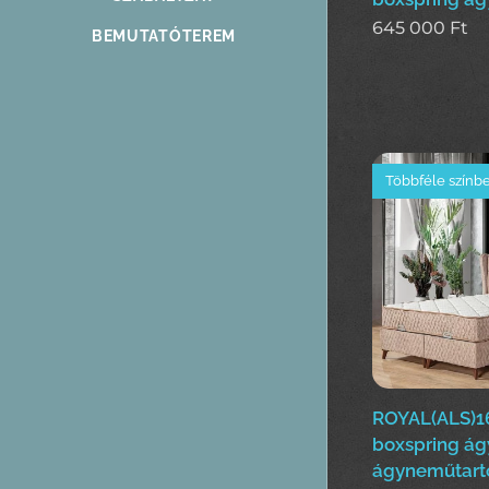
645 000
Ft
BEMUTATÓTEREM
Többféle színb
ROYAL(ALS)1
boxspring ág
ágyneműtart