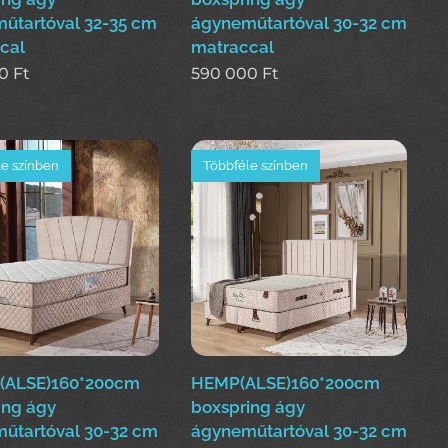
űtartóval 32-35 cm
ágyneműtartóval 30-32 cm
cal
matraccal
0
Ft
590 000
Ft
e színben
Többféle színben
(ALSE)160*200cm
HEMP(ALSE)160*200cm
ing ágy
boxspring ágy
űtartóval 30-32 cm
ágyneműtartóval 30-32 cm