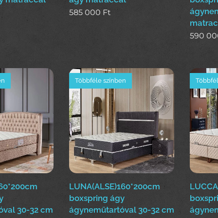
ágynem
585 000
Ft
matrac
590 00
en
Többféle színben
Többfél
60*200cm
LUNA(ALSE)160*200cm
LUCCA
y
boxspring ágy
boxspr
óval 30-32 cm
ágyneműtartóval 30-32 cm
ágynem