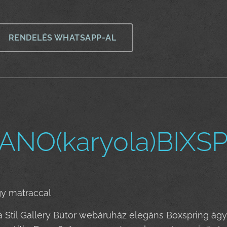
RENDELÉS WHATSAPP-AL
ANO(karyola)BIXS
gy matraccal
a Stil Gallery Bútor webáruház elegáns Boxspring ágy