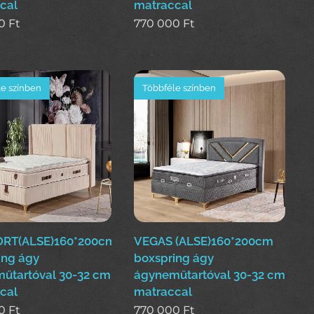
cal
matraccal
0
Ft
770 000
Ft
e színben
Többféle színben
RT(ALSE)160*200cm
VEGAS (ALSE)160*200cm
ing ágy
boxspring ágy
űtartóval 30-32 cm
ágyneműtartóval 30-32 cm
cal
matraccal
0
Ft
770 000
Ft