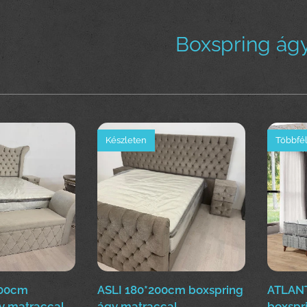
Boxspring ágy
Készleten
Többfél
200cm
ASLI 180*200cm boxspring
ATLANT
y matraccal
ágy matraccal
boxspr