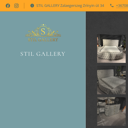
STIL GALLERY Zalaegerszeg Zrínyin út 34
+36708
STIL GALLERY