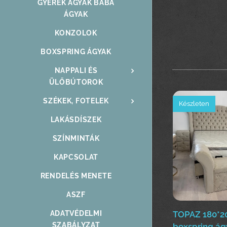
GYEREK ÁGYAK BABA
ÁGYAK
KONZOLOK
BOXSPRING ÁGYAK
NAPPALI ÉS
ÜLŐBÚTOROK
SZÉKEK, FOTELEK
Készleten
LAKÁSDÍSZEK
SZÍNMINTÁK
KAPCSOLAT
RENDELÉS MENETE
ASZF
TOPAZ 180*
ADATVÉDELMI
SZABÁLYZAT
boxspring ág