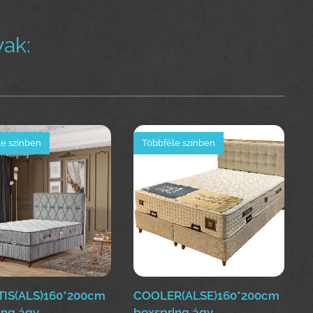
ak:
e színben
Többféle színben
IS(ALS)160*200cm
COOLER(ALSE)160*200cm
ing ágy
boxspring ágy