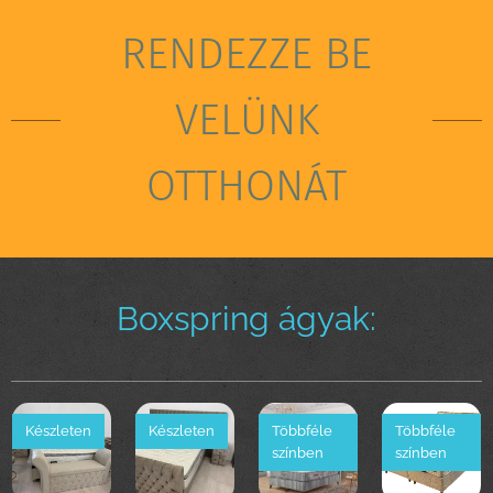
RENDEZZE BE
VELÜNK
OTTHONÁT
Boxspring ágyak:
Készleten
Készleten
Többféle
Többféle
színben
színben