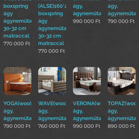
boxspring
(ALSE)160*200cm
ágy,
ágy,
ágy
boxspring
ágyneműtartós
ágyneműtar
ágyneműtartóval
ágy
990 000
Ft
790 000
Ft
30-32 cm
ágyneműtartóval
matraccal
30-32 cm
matraccal
770 000
Ft
770 000
Ft
YOGA(woo)boxspring
WAVE(woo)boxspring
VERONA(woo)boxspring
TOPAZ(woo)
ágy,
ágy,
ágy,
ágy,
ágyneműtartós
ágyneműtartós
ágyneműtartós
ágyneműtar
790 000
Ft
760 000
Ft
990 000
Ft
890 000
Ft