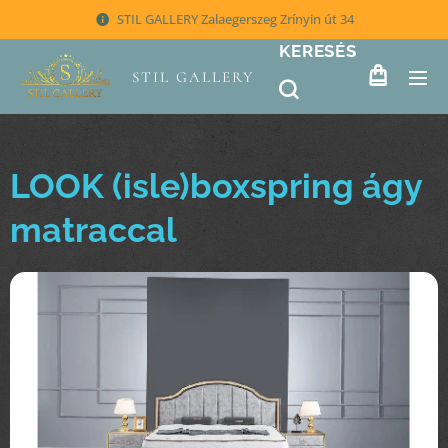
STIL GALLERY Zalaegerszeg Zrínyin út 34
KERESÉS
STIL GALLERY
LOOK (isle)boxspring ágy
matraccal