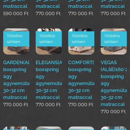
matraccal
matraccal
matraccal
matraccal
590 000
Ft
770 000
Ft
770 000
Ft
770 000
Ft
Többféle
Többféle
Többféle
Többféle
színben
színben
színben
színben
GARDEN(ALSE)160*200cm
ELEGANS(ALSE)160*200cm
COMFORT(ALSE)160*200
VEGAS
boxspring
boxspring
boxspring
(ALSE)160*
ágy
ágy
ágy
boxspring
ágyneműtartóval
ágyneműtartóval
ágyneműtartóval
ágy
30-32 cm
30-32 cm
30-32 cm
ágyneműtar
matraccal
matraccal
matraccal
30-32 cm
matraccal
770 000
Ft
770 000
Ft
770 000
Ft
770 000
Ft