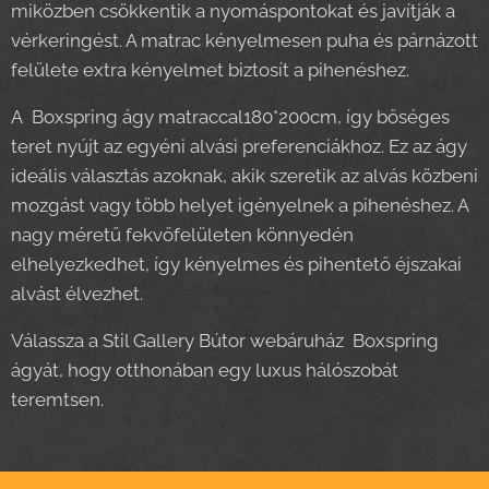
miközben csökkentik a nyomáspontokat és javítják a
vérkeringést. A matrac kényelmesen puha és párnázott
felülete extra kényelmet biztosít a pihenéshez.
A Boxspring ágy matraccal180*200cm, így bőséges
teret nyújt az egyéni alvási preferenciákhoz. Ez az ágy
ideális választás azoknak, akik szeretik az alvás közbeni
mozgást vagy több helyet igényelnek a pihenéshez. A
nagy méretű fekvőfelületen könnyedén
elhelyezkedhet, így kényelmes és pihentető éjszakai
alvást élvezhet.
Válassza a Stil Gallery Bútor webáruház Boxspring
ágyát, hogy otthonában egy luxus hálószobát
teremtsen.