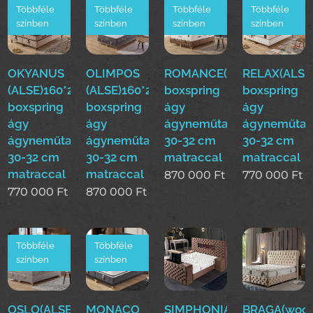
Többféle
Többféle
Többféle
Többféle
színben
színben
színben
színben
OKYANUS
OLIMPOS
ROMANCE(ALSE)160*200
RELAX(ALSE
(ALSE)160*200cm
(ALSE)160*200cm
boxspring
boxspring
boxspring
boxspring
ágy
ágy
ágy
ágy
ágyneműtartóval
ágyneműtar
ágyneműtartóval
ágyneműtartóval
30-32 cm
30-32 cm
30-32 cm
30-32 cm
matraccal
matraccal
matraccal
matraccal
870 000
Ft
770 000
Ft
770 000
Ft
870 000
Ft
Többféle
Többféle
színben
színben
OSLO(ALSE)160*200cm
MONACO
SIMPHONIA(woo)boxsprin
BRAGA(woo)