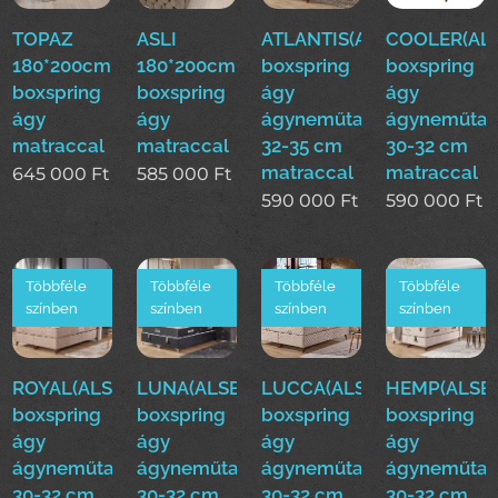
TOPAZ
ASLI
ATLANTIS(ALS)160*200cm
COOLER(ALS
180*200cm
180*200cm
boxspring
boxspring
boxspring
boxspring
ágy
ágy
ágy
ágy
ágyneműtartóval
ágyneműtar
matraccal
matraccal
32-35 cm
30-32 cm
matraccal
matraccal
645 000
Ft
585 000
Ft
590 000
Ft
590 000
Ft
Többféle
Többféle
Többféle
Többféle
színben
színben
színben
színben
ROYAL(ALS)160*200cm
LUNA(ALSE)160*200cm
LUCCA(ALSE)160*200cm
HEMP(ALSE)
boxspring
boxspring
boxspring
boxspring
ágy
ágy
ágy
ágy
ágyneműtartóval
ágyneműtartóval
ágyneműtartóval
ágyneműtar
30-32 cm
30-32 cm
30-32 cm
30-32 cm