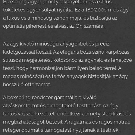
Boxspring ágyát, amely a kényelem és a stílus
tökéletes egyensúlyát nyújtja. Ez a 180*200cm-es ágy
a luxus és a minőség szinonimája, és biztosítja az
optimális pihenést és alvást az Ön számára.
Az ágy kiváló minőségű anyagokból és precíz
kidolgozással készül. Az elegáns bézs színű kárpitozás
stílusos megjelenést kölcsönöz az ágynak, és lehetővé
teszi, hogy harmonizáljon bármilyen belső térrel. A
magas minőségű és tartós anyagok biztosítják az ágy
hosszú élettartamát.
A boxspring rendszer garantálja a kiváló
alváskomfortot és a megfelelő testtartást. Az ágy
tartós vázszerkezettel rendelkezik, amely stabilitást és
megbízhatóságot biztosít. A rugalmas és rugós matrac
rétegei optimális támogatást nyújtanak a testnek,