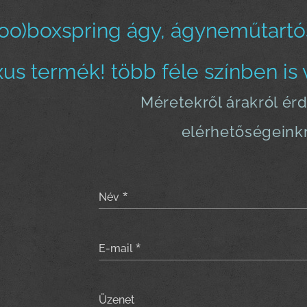
o)boxspring ágy, ágyneműtartós-
xus termék! több féle színben is 
Méretekről árakról ér
elérhetőségeink
Név
E-mail
Üzenet