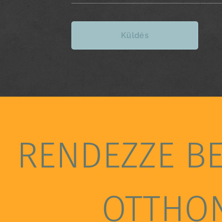
Küldés
RENDEZZE B
OTTHO