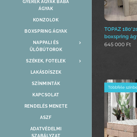
GYEREK ÁGYAK BABA
ÁGYAK
KONZOLOK
TOPAZ 180*
BOXSPRING ÁGYAK
boxspring ág
NAPPALI ÉS
645 000
Ft
ÜLŐBÚTOROK
SZÉKEK, FOTELEK
LAKÁSDÍSZEK
SZÍNMINTÁK
Többféle színb
KAPCSOLAT
RENDELÉS MENETE
ASZF
ADATVÉDELMI
SZABÁLYZAT