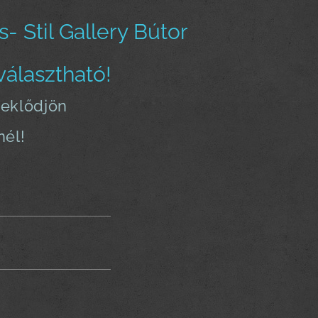
 Stil Gallery Bútor
választható!
deklődjön
nél!