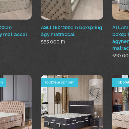
200cm
ASLI 180*200cm boxspring
ATLANT
y matraccal
ágy matraccal
boxspr
ágynem
585 000
Ft
matrac
590 00
en
Többféle színben
Többfél