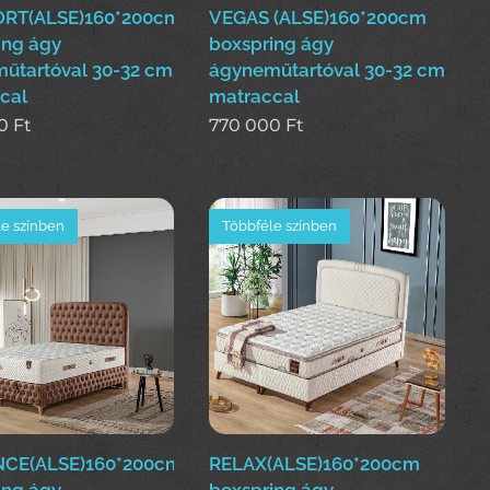
RT(ALSE)160*200cm
VEGAS (ALSE)160*200cm
ing ágy
boxspring ágy
űtartóval 30-32 cm
ágyneműtartóval 30-32 cm
cal
matraccal
0
Ft
770 000
Ft
e színben
Többféle színben
CE(ALSE)160*200cm
RELAX(ALSE)160*200cm