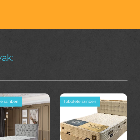
ak:
e színben
Többféle színben