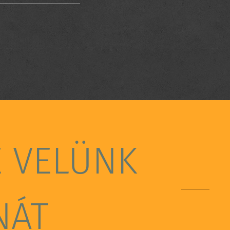
E VELÜNK
NÁT