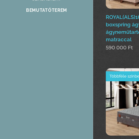
BEMUTATÓTEREM
ROYAL(ALS)1
boxspring ág
ágyneműtart
matraccal
590 000
Ft
Többféle színb