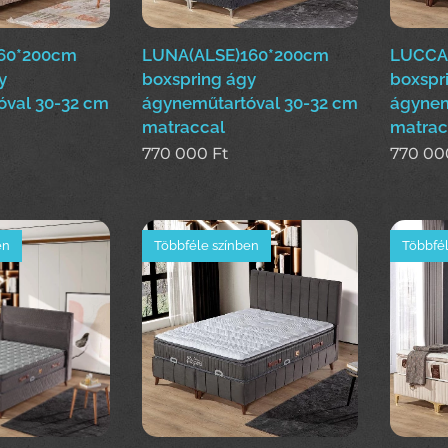
60*200cm
LUNA(ALSE)160*200cm
LUCCA
y
boxspring ágy
boxspr
óval 30-32 cm
ágyneműtartóval 30-32 cm
ágynem
matraccal
matrac
770 000
Ft
770 00
en
Többféle színben
Többfél