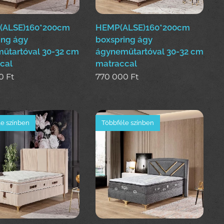
(ALSE)160*200cm
HEMP(ALSE)160*200cm
ing ágy
boxspring ágy
űtartóval 30-32 cm
ágyneműtartóval 30-32 cm
cal
matraccal
0
Ft
770 000
Ft
e színben
Többféle színben