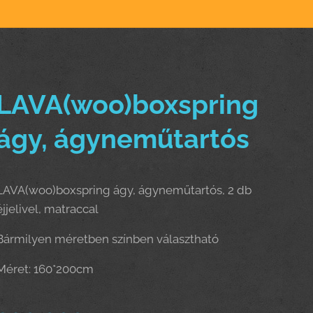
LAVA(woo)boxspring
ágy, ágyneműtartós
LAVA(woo)boxspring ágy, ágyneműtartós, 2 db
éjjelivel, matraccal
Bármilyen méretben színben választható
Méret: 160*200cm