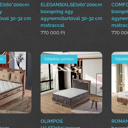
E)160*200cm
ELEGANS(ALSE)160*200cm
COMFO
y
boxspring ágy
boxspr
óval 30-32 cm
ágyneműtartóval 30-32 cm
ágynem
matraccal
matrac
770 000
Ft
770 00
en
Többféle színben
Többfél
OLIMPOS
ROMAN