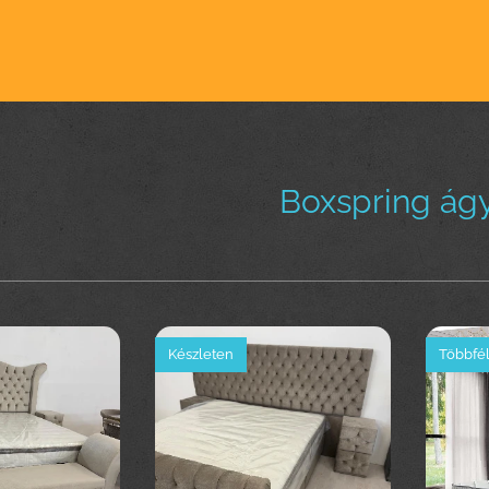
Boxspring ágy
Készleten
Többfél