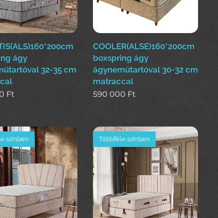
IS(ALS)160*200cm
COOLER(ALSE)160*200cm
ing ágy
boxspring ágy
űtartóval 32-35 cm
ágyneműtartóval 30-32 cm
cal
matraccal
0
Ft
590 000
Ft
e színben
Többféle színben