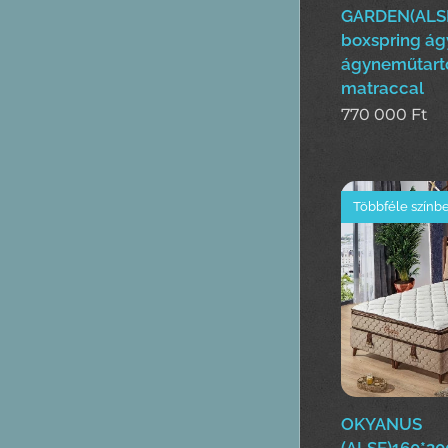
GARDEN(ALS
boxspring ág
ágyneműtart
matraccal
770 000
Ft
Többféle színb
OKYANUS