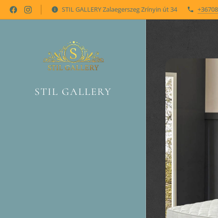
STIL GALLERY Zalaegerszeg Zrínyin út 34
+36708
STIL GALLERY