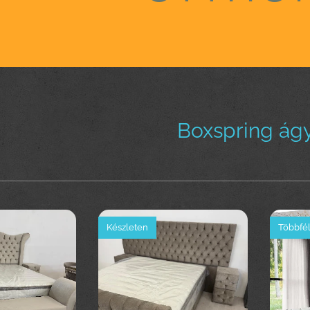
Boxspring ágy
Készleten
Többfél