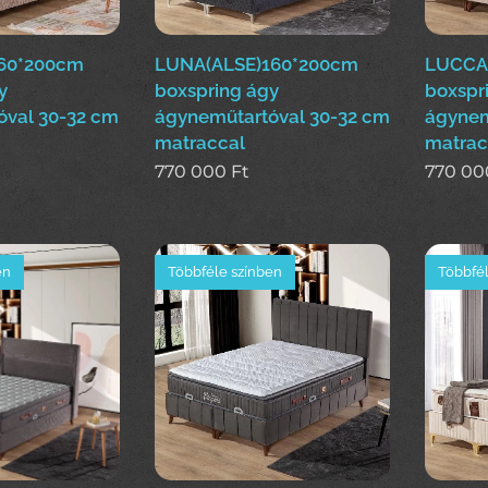
60*200cm
LUNA(ALSE)160*200cm
LUCCA
y
boxspring ágy
boxspr
óval 30-32 cm
ágyneműtartóval 30-32 cm
ágynem
matraccal
matrac
770 000
Ft
770 00
en
Többféle színben
Többfél