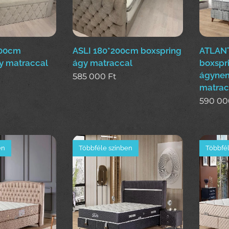
200cm
ASLI 180*200cm boxspring
ATLANT
y matraccal
ágy matraccal
boxspr
ágynem
585 000
Ft
matrac
590 00
en
Többféle színben
Többfél