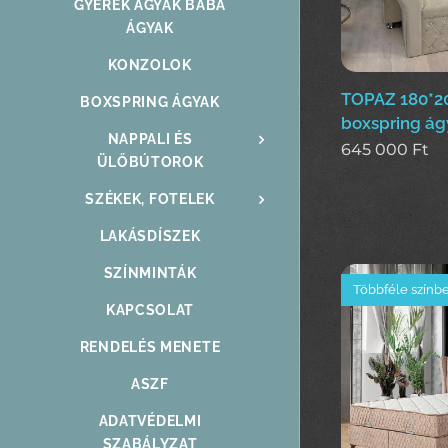
GYEREK ÁGYAK BABA
ÁGYAK
KONZOLOK
TOPAZ 180*
BOXSPRING ÁGYAK
boxspring ág
NAPPALI ÉS
645 000
Ft
ÜLŐBÚTOROK
SZÉKEK, FOTELEK
LAKÁSDÍSZEK
SZÍNMINTÁK
Többféle színb
KAPCSOLAT
RENDELÉS MENETE
ASZF
ADATVÉDELMI
SZABÁLYZAT