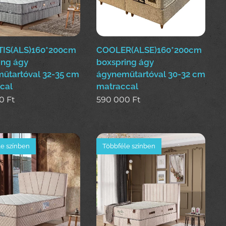
IS(ALS)160*200cm
COOLER(ALSE)160*200cm
ing ágy
boxspring ágy
űtartóval 32-35 cm
ágyneműtartóval 30-32 cm
cal
matraccal
0
Ft
590 000
Ft
e színben
Többféle színben