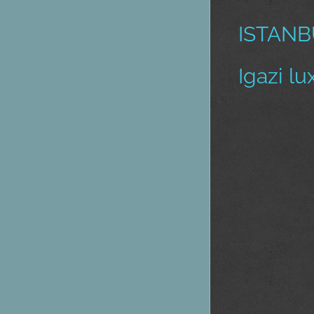
ISTANB
Igazi lu