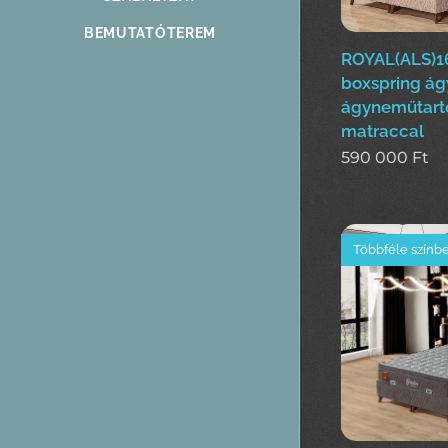
BEMUTATÓTEREM
ROYAL(ALS)1
boxspring ág
ágyneműtart
matraccal
590 000
Ft
Többféle színb