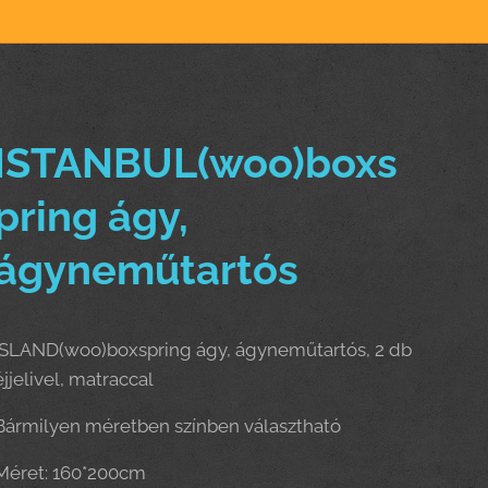
ISTANBUL(woo)boxs
pring ágy,
ágyneműtartós
ISLAND(woo)boxspring ágy, ágyneműtartós, 2 db
éjjelivel, matraccal
Bármilyen méretben színben választható
Méret: 160*200cm