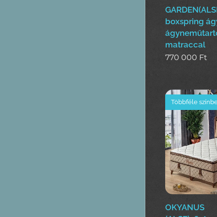
GARDEN(ALS
boxspring ág
ágyneműtart
matraccal
770 000
Ft
Többféle színb
OKYANUS