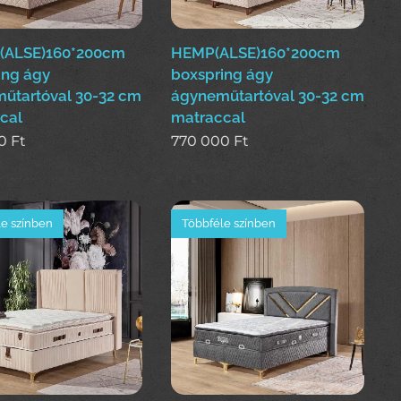
(ALSE)160*200cm
HEMP(ALSE)160*200cm
ing ágy
boxspring ágy
űtartóval 30-32 cm
ágyneműtartóval 30-32 cm
cal
matraccal
0
Ft
770 000
Ft
e színben
Többféle színben