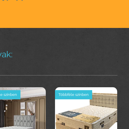
ak:
e színben
Többféle színben