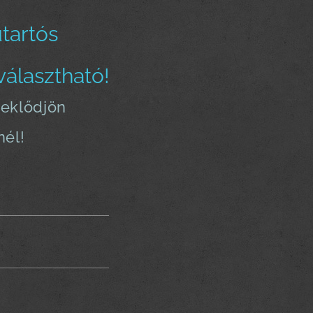
tartós
választható!
deklődjön
nél!