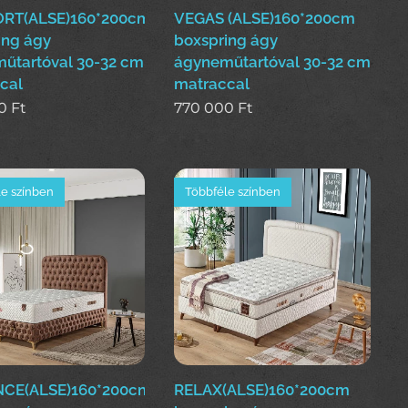
RT(ALSE)160*200cm
VEGAS (ALSE)160*200cm
ing ágy
boxspring ágy
űtartóval 30-32 cm
ágyneműtartóval 30-32 cm
cal
matraccal
0
Ft
770 000
Ft
e színben
Többféle színben
CE(ALSE)160*200cm
RELAX(ALSE)160*200cm