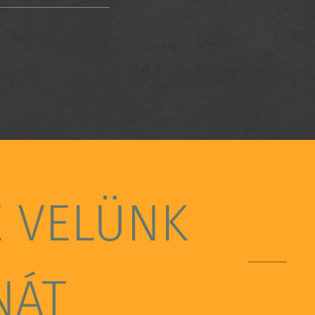
E VELÜNK
NÁT