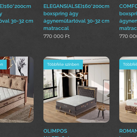
E)160*200cm
ELEGANS(ALSE)160*200cm
COMFO
y
boxspring ágy
boxspr
óval 30-32 cm
ágyneműtartóval 30-32 cm
ágynem
matraccal
matrac
770 000
Ft
770 00
en
Többféle színben
Többfél
OLIMPOS
ROMAN