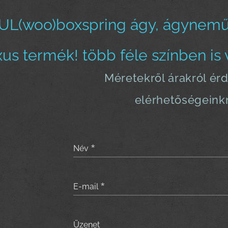
UL(woo)boxspring ágy, ágynemű
xus termék! több féle színben is 
Méretekről árakról ér
elérhetőségeink
Név
E-mail
Üzenet