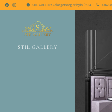
STIL GALLERY Zalaegerszeg Zrínyin út 34
+36708
STIL GALLERY