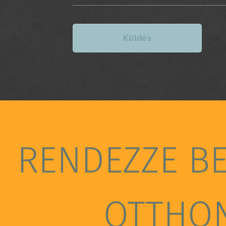
Küldés
RENDEZZE B
OTTHO