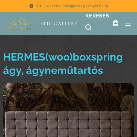
STIL GALLERY Zalaegerszeg Zrínyin út 34
KERESÉS
STIL GALLERY
HERMES(woo)boxspring
ágy, ágyneműtartós