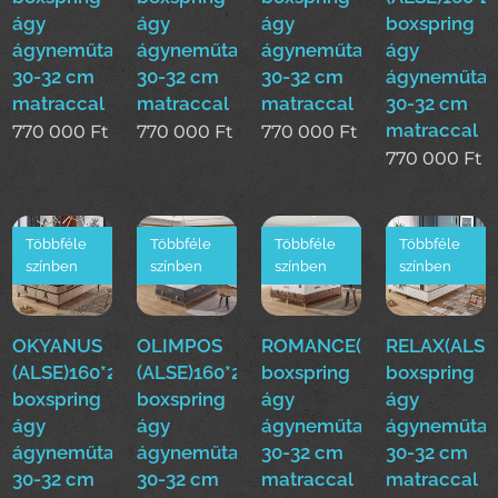
ágy
ágy
ágy
boxspring
ágyneműtartóval
ágyneműtartóval
ágyneműtartóval
ágy
30-32 cm
30-32 cm
30-32 cm
ágyneműtar
matraccal
matraccal
matraccal
30-32 cm
matraccal
770 000
Ft
770 000
Ft
770 000
Ft
770 000
Ft
Többféle
Többféle
Többféle
Többféle
színben
színben
színben
színben
OKYANUS
OLIMPOS
ROMANCE(ALSE)160*200
RELAX(ALSE
(ALSE)160*200cm
(ALSE)160*200cm
boxspring
boxspring
boxspring
boxspring
ágy
ágy
ágy
ágy
ágyneműtartóval
ágyneműtar
ágyneműtartóval
ágyneműtartóval
30-32 cm
30-32 cm
30-32 cm
30-32 cm
matraccal
matraccal