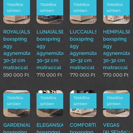
Többféle
Többféle
Többféle
Többféle
színben
színben
színben
színben
ROYAL(ALS)160*200cm
LUNA(ALSE)160*200cm
LUCCA(ALSE)160*200cm
HEMP(ALSE)
boxspring
boxspring
boxspring
boxspring
ágy
ágy
ágy
ágy
ágyneműtartóval
ágyneműtartóval
ágyneműtartóval
ágyneműtar
30-32 cm
30-32 cm
30-32 cm
30-32 cm
matraccal
matraccal
matraccal
matraccal
590 000
Ft
770 000
Ft
770 000
Ft
770 000
Ft
Többféle
Többféle
Többféle
Többféle
színben
színben
színben
színben
GARDEN(ALSE)160*200cm
ELEGANS(ALSE)160*200cm
COMFORT(ALSE)160*200
VEGAS
boxspring
boxspring
boxspring
(ALSE)160*