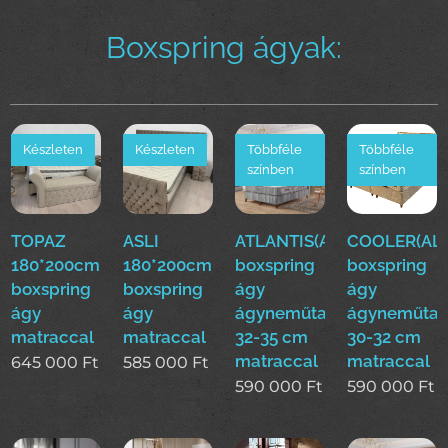
Boxspring ágyak:
Készleten
Készleten
Többféle
Többféle
színben
színben
TOPAZ
ASLI
ATLANTIS(ALS)160*200cm
COOLER(ALS
180*200cm
180*200cm
boxspring
boxspring
boxspring
boxspring
ágy
ágy
ágy
ágy
ágyneműtartóval
ágyneműtar
matraccal
matraccal
32-35 cm
30-32 cm
matraccal
matraccal
645 000
Ft
585 000
Ft
590 000
Ft
590 000
Ft