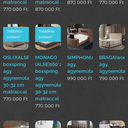
matraccal
matraccal
870 000
Ft
770 000
Ft
770 000
Ft
870 000
Ft
Többféle
Többféle
színben
színben
OSLO(ALSE)160*200cm
MONACO
SIMPHONIA(woo)boxsprin
BRAGA(woo)
boxspring
(ALSE)160*200cm
ágy,
ágy,
ágy
boxspring
ágyneműtartós
ágyneműtar
ágyneműtartóval
ágy
990 000
Ft
790 000
Ft
30-32 cm
ágyneműtartóval
matraccal
30-32 cm
matraccal
770 000
Ft
770 000
Ft