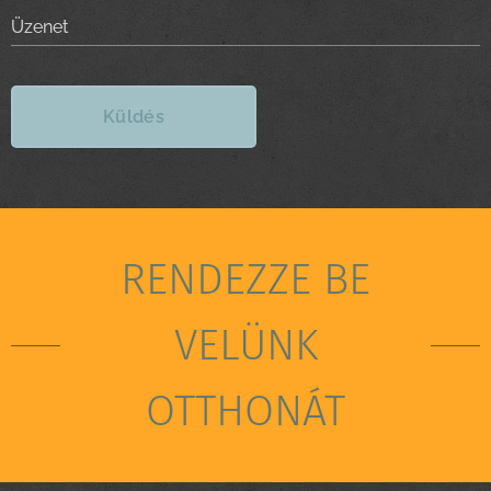
Üzenet
Küldés
RENDEZZE BE
VELÜNK
OTTHONÁT