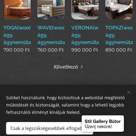
YOGA(woo)boxspring
WAVE(woo)boxspring
VERONA(woo)boxspring
TOPAZ(woo)
ágy,
ágy,
ágy,
ágy,
ágyneműtartós
ágyneműtartós
ágyneműtartós
ágyneműtar
790 000
Ft
760 000
Ft
990 000
Ft
890 000
Ft
Következő
Sütiket használunk, hogy biztosítsuk a weboldal megfelelő
STIL GALLERY KFT
működését és biztonságát, valamint hogy a lehető legjobb
felhasználói élményt kínáljuk Neked.
Sütik
Stil Gallery Bútor
Üzenj nekünk!
Csak a legszükségesebbek elfogadása