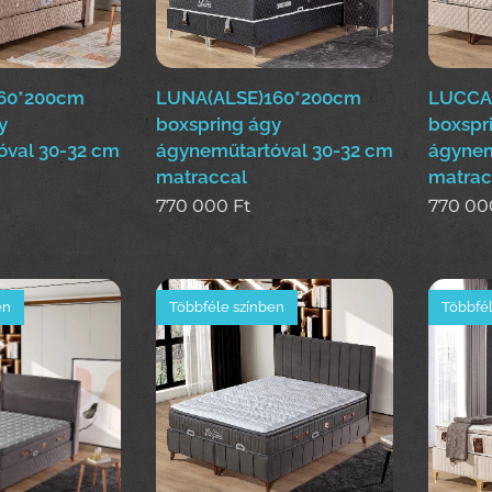
60*200cm
LUNA(ALSE)160*200cm
LUCCA
y
boxspring ágy
boxspr
óval 30-32 cm
ágyneműtartóval 30-32 cm
ágynem
matraccal
matrac
770 000
Ft
770 00
en
Többféle színben
Többfél