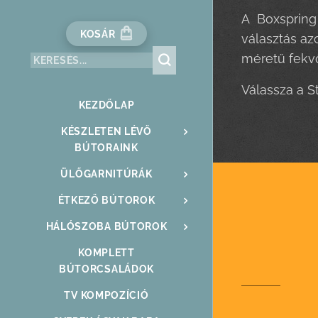
A Boxspring 
KOSÁR
választás az
méretű fekvő
Válassza a S
KEZDŐLAP
KÉSZLETEN LÉVŐ
BÚTORAINK
ÜLŐGARNITÚRÁK
ÉTKEZŐ BÚTOROK
HÁLÓSZOBA BÚTOROK
KOMPLETT
BÚTORCSALÁDOK
TV KOMPOZÍCIÓ