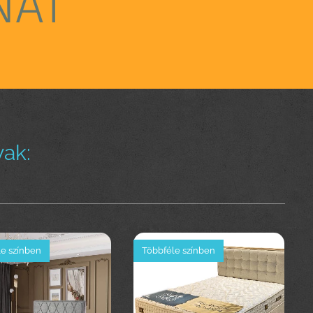
NÁT
ak:
e színben
Többféle színben