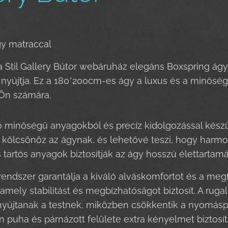
gy matraccal
a Stil Gallery Bútor webáruház elegáns Boxspring ágy
nyújtja. Ez a 180*200cm-es ágy a luxus és a minőség s
 Ön számára.
ó minőségű anyagokból és precíz kidolgozással készül
kölcsönöz az ágynak, és lehetővé teszi, hogy harmon
tartós anyagok biztosítják az ágy hosszú élettartamá
rendszer garantálja a kiváló alváskomfortot és a megfe
 amely stabilitást és megbízhatóságot biztosít. A rug
yújtanak a testnek, miközben csökkentik a nyomáspon
puha és párnázott felülete extra kényelmet biztosít