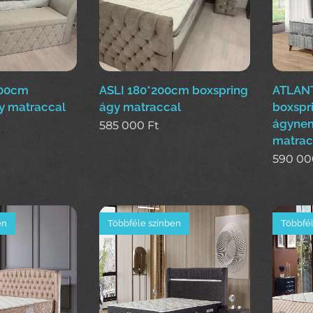
200cm
ASLI 180*200cm boxspring
ATLANT
y matraccal
ágy matraccal
boxspr
ágynem
585 000
Ft
matrac
590 00
en
Többféle színben
Többfél