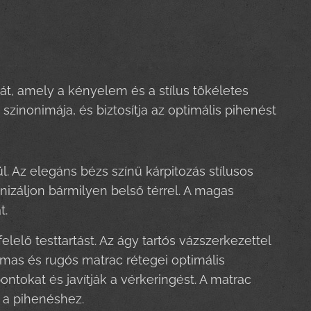
át, amely a kényelem és a stílus tökéletes
zinonimája, és biztosítja az optimális pihenést
. Az elegáns bézs színű kárpitozás stílusos
izáljon bármilyen belső térrel. A magas
t.
lelő testtartást. Az ágy tartós vázszerkezettel
almas és rugós matrac rétegei optimális
tokat és javítják a vérkeringést. A matrac
 a pihenéshez.