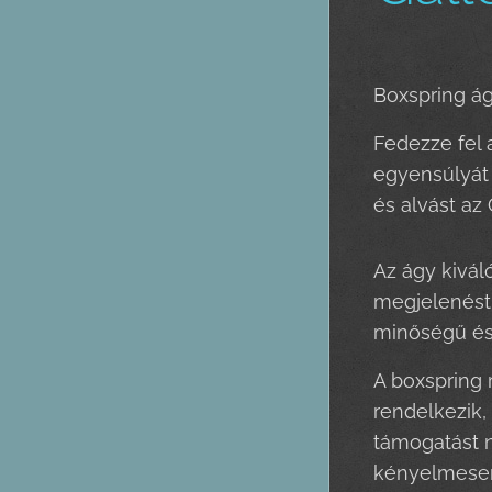
Boxspring á
Fedezze fel 
egyensúlyát 
és alvást az
Az ágy kivál
megjelenést 
minőségű és 
A boxspring 
rendelkezik,
támogatást n
kényelmesen 