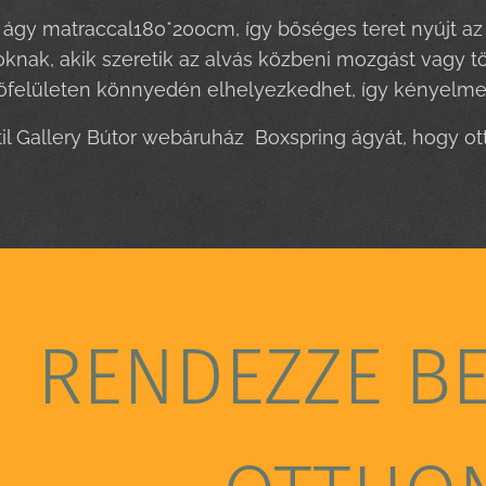
ágy matraccal180*200cm, így bőséges teret nyújt az e
oknak, akik szeretik az alvás közbeni mozgást vagy 
felületen könnyedén elhelyezkedhet, így kényelmes 
til Gallery Bútor webáruház Boxspring ágyát, hogy 
RENDEZZE B