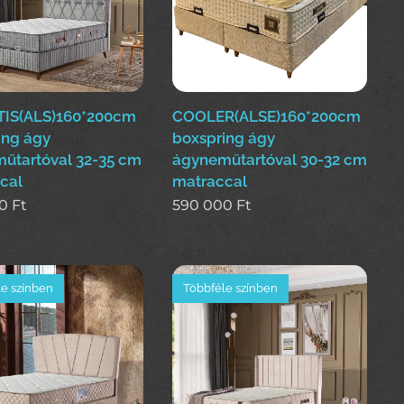
IS(ALS)160*200cm
COOLER(ALSE)160*200cm
ing ágy
boxspring ágy
űtartóval 32-35 cm
ágyneműtartóval 30-32 cm
cal
matraccal
0
Ft
590 000
Ft
e színben
Többféle színben