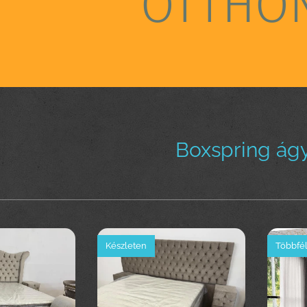
OTTHO
Boxspring ágy
Készleten
Többfél