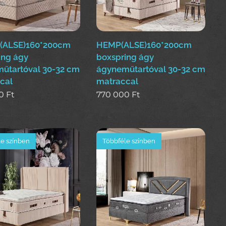
(ALSE)160*200cm
HEMP(ALSE)160*200cm
ing ágy
boxspring ágy
űtartóval 30-32 cm
ágyneműtartóval 30-32 cm
cal
matraccal
0
Ft
770 000
Ft
e színben
Többféle színben