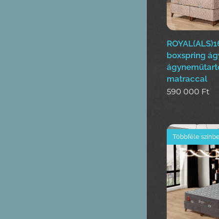
ROYAL(ALS)1
boxspring ág
ágyneműtart
matraccal
590 000
Ft
Többféle színb