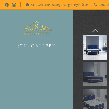
STIL GALLERY Zalaegerszeg Zrínyin út 34
+36708
STIL GALLERY