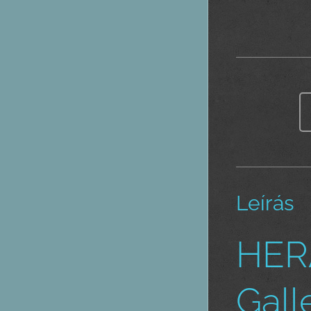
Leírás
HERA
Gall