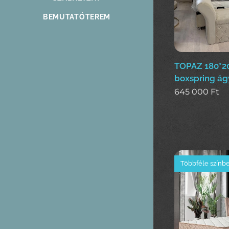
BEMUTATÓTEREM
TOPAZ 180*
boxspring ág
645 000
Ft
Többféle színb