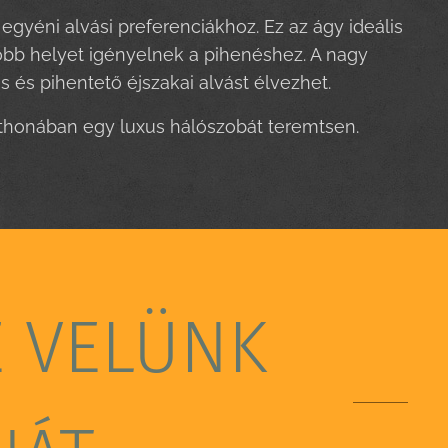
gyéni alvási preferenciákhoz. Ez az ágy ideális
több helyet igényelnek a pihenéshez. A nagy
és pihentető éjszakai alvást élvezhet.
otthonában egy luxus hálószobát teremtsen.
E VELÜNK