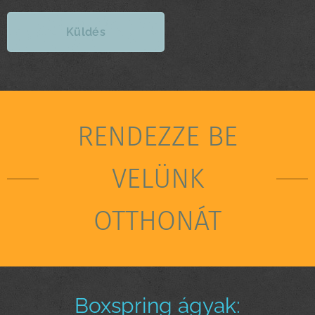
Küldés
RENDEZZE BE
VELÜNK
OTTHONÁT
Boxspring ágyak: