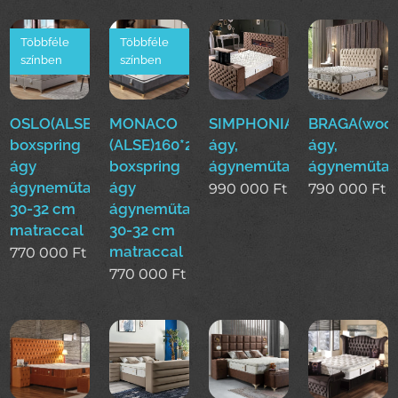
Többféle
Többféle
színben
színben
OSLO(ALSE)160*200cm
MONACO
SIMPHONIA(woo)boxsprin
BRAGA(woo)
boxspring
(ALSE)160*200cm
ágy,
ágy,
ágy
boxspring
ágyneműtartós
ágyneműtar
ágyneműtartóval
ágy
990 000
Ft
790 000
Ft
30-32 cm
ágyneműtartóval
matraccal
30-32 cm
matraccal
770 000
Ft
770 000
Ft