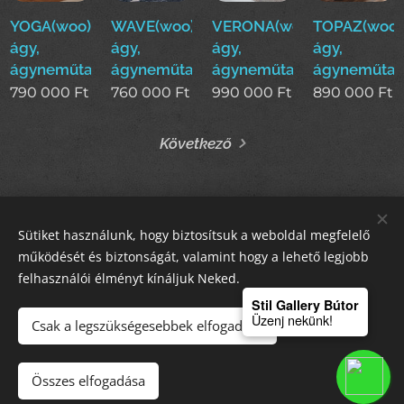
YOGA(woo)boxspring
WAVE(woo)boxspring
VERONA(woo)boxspring
TOPAZ(woo)
ágy,
ágy,
ágy,
ágy,
ágyneműtartós
ágyneműtartós
ágyneműtartós
ágyneműtar
790 000
Ft
760 000
Ft
990 000
Ft
890 000
Ft
Következő
Sütiket használunk, hogy biztosítsuk a weboldal megfelelő
STIL GALLERY KFT
működését és biztonságát, valamint hogy a lehető legjobb
felhasználói élményt kínáljuk Neked.
Sütik
Stil Gallery Bútor
Üzenj nekünk!
Csak a legszükségesebbek elfogadása
Kosárba
Összes elfogadása