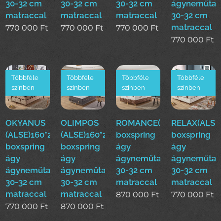
30-32 cm
30-32 cm
30-32 cm
ágyneműtar
matraccal
matraccal
matraccal
30-32 cm
matraccal
770 000
Ft
770 000
Ft
770 000
Ft
770 000
Ft
Többféle
Többféle
Többféle
Többféle
színben
színben
színben
színben
OKYANUS
OLIMPOS
ROMANCE(ALSE)160*200
RELAX(ALSE
(ALSE)160*200cm
(ALSE)160*200cm
boxspring
boxspring
boxspring
boxspring
ágy
ágy
ágy
ágy
ágyneműtartóval
ágyneműtar
ágyneműtartóval
ágyneműtartóval
30-32 cm
30-32 cm
30-32 cm
30-32 cm
matraccal
matraccal
matraccal
matraccal
870 000
Ft
770 000
Ft
770 000
Ft
870 000
Ft