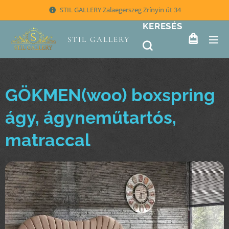
STIL GALLERY Zalaegerszeg Zrínyin út 34
KERESÉS
STIL GALLERY
GÖKMEN(woo) boxspring
ágy, ágyneműtartós,
matraccal