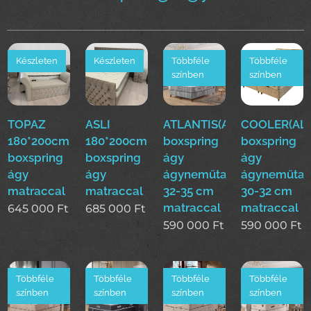
Készleten
Készleten
Többféle
Többféle
színben
színben
TOPAZ
ASLI
ATLANTIS(ALS)160*200cm
COOLER(ALS
180*200cm
180*200cm
boxspring
boxspring
boxspring
boxspring
ágy
ágy
ágy
ágy
ágyneműtartóval
ágyneműtar
matraccal
matraccal
32-35 cm
30-32 cm
matraccal
matraccal
645 000
Ft
685 000
Ft
590 000
Ft
590 000
Ft
Többféle
Többféle
Többféle
Többféle
színben
színben
színben
színben