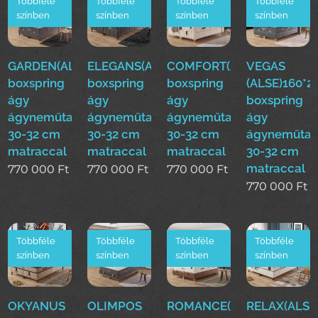
Többféle
Többféle
Többféle
Többféle
színben
színben
színben
színben
GARDEN(ALSE)160*200cm
ELEGANS(ALSE)160*200cm
COMFORT(ALSE)160*200
VEGAS
boxspring
boxspring
boxspring
(ALSE)160*
ágy
ágy
ágy
boxspring
ágyneműtartóval
ágyneműtartóval
ágyneműtartóval
ágy
30-32 cm
30-32 cm
30-32 cm
ágyneműtar
matraccal
matraccal
matraccal
30-32 cm
matraccal
770 000
Ft
770 000
Ft
770 000
Ft
770 000
Ft
Többféle
Többféle
Többféle
Többféle
színben
színben
színben
színben
OKYANUS
OLIMPOS
ROMANCE(ALSE)160*200
RELAX(ALSE