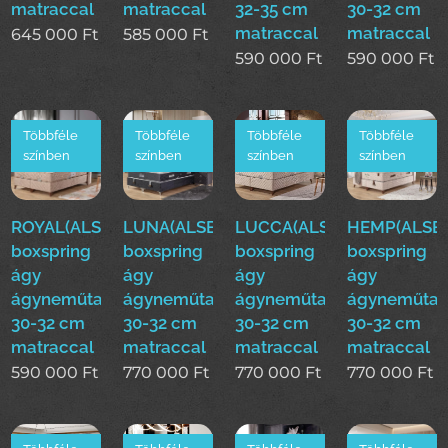
matraccal
matraccal
32-35 cm
30-32 cm
matraccal
matraccal
645 000
Ft
585 000
Ft
590 000
Ft
590 000
Ft
Többféle
Többféle
Többféle
Többféle
színben
színben
színben
színben
ROYAL(ALS)160*200cm
LUNA(ALSE)160*200cm
LUCCA(ALSE)160*200cm
HEMP(ALSE)
boxspring
boxspring
boxspring
boxspring
ágy
ágy
ágy
ágy
ágyneműtartóval
ágyneműtartóval
ágyneműtartóval
ágyneműtar
30-32 cm
30-32 cm
30-32 cm
30-32 cm
matraccal
matraccal
matraccal
matraccal
590 000
Ft
770 000
Ft
770 000
Ft
770 000
Ft