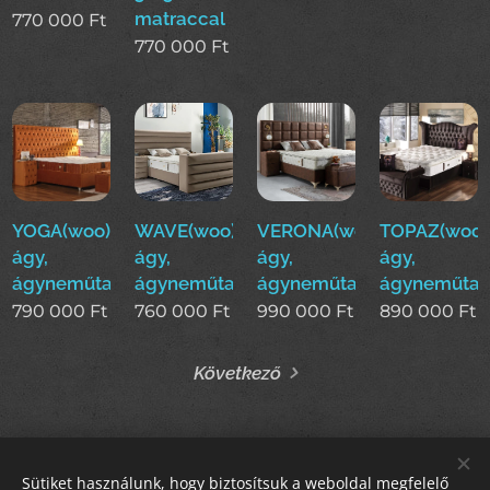
matraccal
770 000
Ft
770 000
Ft
YOGA(woo)boxspring
WAVE(woo)boxspring
VERONA(woo)boxspring
TOPAZ(woo)
ágy,
ágy,
ágy,
ágy,
ágyneműtartós
ágyneműtartós
ágyneműtartós
ágyneműtar
790 000
Ft
760 000
Ft
990 000
Ft
890 000
Ft
Következő
Sütiket használunk, hogy biztosítsuk a weboldal megfelelő