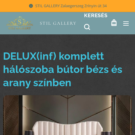
STIL GALLERY Zalaegerszeg Zrínyin út 34
KERESÉS
STIL GALLERY
DELUX(inf) komplett
hálószoba bútor bézs és
arany színben