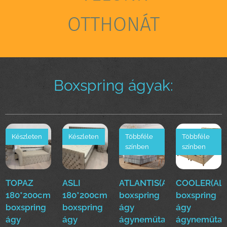
OTTHONÁT
Boxspring ágyak:
Készleten
Készleten
Többféle
Többféle
színben
színben
TOPAZ
ASLI
ATLANTIS(ALS)160*200cm
COOLER(ALS
180*200cm
180*200cm
boxspring
boxspring
boxspring
boxspring
ágy
ágy
ágy
ágy
ágyneműtartóval
ágyneműtar