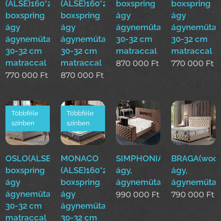
(ALSE)160*200cm
(ALSE)160*200cm
boxspring
boxspring
boxspring
boxspring
ágy
ágy
ágy
ágy
ágyneműtartóval
ágyneműtar
ágyneműtartóval
ágyneműtartóval
30-32 cm
30-32 cm
30-32 cm
30-32 cm
matraccal
matraccal
matraccal
matraccal
870 000
Ft
770 000
Ft
770 000
Ft
870 000
Ft
Többféle
Többféle
színben
színben
OSLO(ALSE)160*200cm
MONACO
SIMPHONIA(woo)boxsprin
BRAGA(woo)
boxspring
(ALSE)160*200cm
ágy,
ágy,
ágy
boxspring
ágyneműtartós
ágyneműtar
ágyneműtartóval
ágy
990 000
Ft
790 000
Ft
30-32 cm
ágyneműtartóval
matraccal
30-32 cm