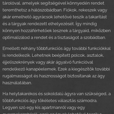
tárolóval, amelyek segítségével könnyedén rendet
teremthetsz a hálószobádban. Fiókok, rekeszek vagy
akár emelhető ágyrácsok lehetővé teszik a takarítást
és a tárgyak rendezett elhelyezését. Így mindig
könnyen hozzáférhetőek lesznek a tárgyaid, miközben
optimalizálod a rendet és a tisztaságot a szobádban.
Emellett néhány többfunkciós ágy további funkciókkal
is rendelkezik. Lehetnek beépített polcok, asztalok,
éjjeliszekrények vagy akár ágyalvó funkcióval
rendelkező kanapéelemek. Ezek a kiegészítők további
rugalmasságot és hasznosságot biztosítanak az ágy
használatában.
Ha helytakarékos és sokoldalú ágyra van szükséged, a
többfunkciós ágy tökéletes választás számodra.
Legyen szó egy kis apartmanról vagy egy