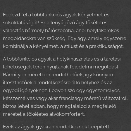
Fedezd fel a többfunkciós ágyak kényelmét és
sokoldalúságát! Ez a lenyűgöző ágy tökéletes
választás bármely hálószobába, ahol helytakarékos
megoldásokra van szükség. Egy ágy, amely egyszerre
kombinálja a kényelmet, a stílust és a praktikusságot.
A többfunkciós ágyak a helykihasználás és a tárolási
lehetőségek terén nyújtanak fejedelmi megoldást.
Bármilyen méretben rendelhetőek, így könnyen
illeszthetőek a rendelkezésre álló helyhez és az
egyedi igényekhez. Legyen szó egy egyszemélyes,
kétszemélyes vagy akár franciaágy méretű változatról,
biztos lehet abban, hogy megtalálod a megfelelő
méretet a tökéletes alvókomfortért.
Ezek az ágyak gyakran rendelkeznek beépített