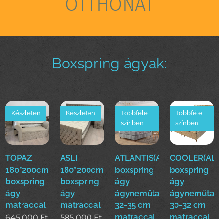
OTTHONÁT
Boxspring ágyak:
Készleten
Készleten
Többféle
Többféle
színben
színben
TOPAZ
ASLI
ATLANTIS(ALS)160*200cm
COOLER(ALS
180*200cm
180*200cm
boxspring
boxspring
boxspring
boxspring
ágy
ágy
ágy
ágy
ágyneműtartóval
ágyneműtar
matraccal
matraccal
32-35 cm
30-32 cm
matraccal
matraccal
645 000
Ft
585 000
Ft