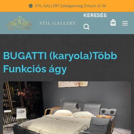
STIL GALLERY Zalaegerszeg Zrínyin út 34
KERESÉS
STIL GALLERY
BUGATTI (karyola)Több
Funkciós ágy