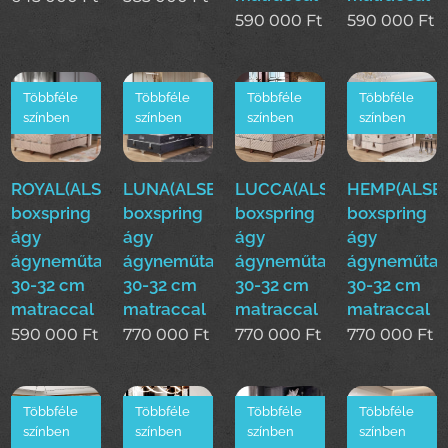
590 000
Ft
590 000
Ft
Többféle
Többféle
Többféle
Többféle
színben
színben
színben
színben
ROYAL(ALS)160*200cm
LUNA(ALSE)160*200cm
LUCCA(ALSE)160*200cm
HEMP(ALSE)
boxspring
boxspring
boxspring
boxspring
ágy
ágy
ágy
ágy
ágyneműtartóval
ágyneműtartóval
ágyneműtartóval
ágyneműtar
30-32 cm
30-32 cm
30-32 cm
30-32 cm
matraccal
matraccal
matraccal
matraccal
590 000
Ft
770 000
Ft
770 000
Ft
770 000
Ft
Többféle
Többféle
Többféle
Többféle
színben
színben
színben
színben