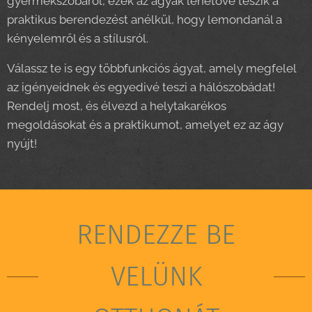
gyermekszobáról, ezek az ágyak lehetővé teszik a
praktikus berendezést anélkül, hogy lemondanál a
kényelemről és a stílusról.
Válassz te is egy többfunkciós ágyat, amely megfelel
az igényeidnek és egyedivé teszi a hálószobádat!
Rendelj most, és élvezd a helytakarékos
megoldásokat és a praktikumot, amelyet ez az ágy
nyújt!
RENDEZZE BE
VELÜNK