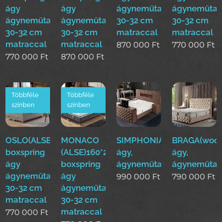
ágy
ágy
ágyneműtartóval
ágyneműtar
ágyneműtartóval
ágyneműtartóval
30-32 cm
30-32 cm
30-32 cm
30-32 cm
matraccal
matraccal
matraccal
matraccal
870 000
Ft
770 000
Ft
770 000
Ft
870 000
Ft
Többféle
Többféle
színben
színben
OSLO(ALSE)160*200cm
MONACO
SIMPHONIA(woo)boxsprin
BRAGA(woo)
boxspring
(ALSE)160*200cm
ágy,
ágy,
ágy
boxspring
ágyneműtartós
ágyneműtar
ágyneműtartóval
ágy
990 000
Ft
790 000
Ft
30-32 cm
ágyneműtartóval
matraccal
30-32 cm
matraccal
770 000
Ft