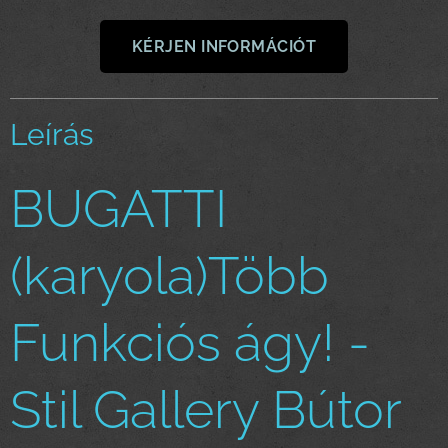
KÉRJEN INFORMÁCIÓT
Leírás
BUGATTI
(karyola)Több
Funkciós ágy! -
Stil Gallery Bútor