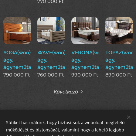
770 000
Ft
YOGA(woo)boxspring
WAVE(woo)boxspring
VERONA(woo)boxspring
TOPAZ(woo)
ágy,
ágy,
ágy,
ágy,
ágyneműtartós
ágyneműtartós
ágyneműtartós
ágyneműtar
790 000
Ft
760 000
Ft
990 000
Ft
890 000
Ft
Következő
Sütiket használunk, hogy biztosítsuk a weboldal megfelelő
STIL GALLERY KFT
működését és biztonságát, valamint hogy a lehető legjobb