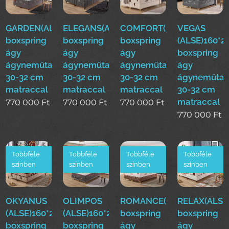
GARDEN(ALSE)160*200cm
ELEGANS(ALSE)160*200cm
COMFORT(ALSE)160*200
VEGAS
boxspring
boxspring
boxspring
(ALSE)160*
ágy
ágy
ágy
boxspring
ágyneműtartóval
ágyneműtartóval
ágyneműtartóval
ágy
30-32 cm
30-32 cm
30-32 cm
ágyneműtar
matraccal
matraccal
matraccal
30-32 cm
matraccal
770 000
Ft
770 000
Ft
770 000
Ft
770 000
Ft
Többféle
Többféle
Többféle
Többféle
színben
színben
színben
színben
OKYANUS
OLIMPOS
ROMANCE(ALSE)160*200
RELAX(ALSE
(ALSE)160*200cm
(ALSE)160*200cm
boxspring
boxspring
boxspring
boxspring
ágy
ágy