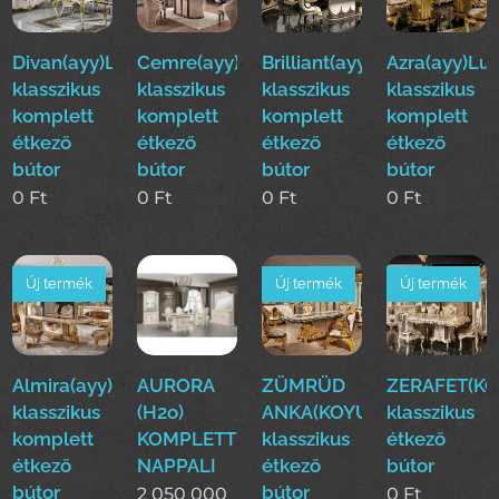
Divan(ayy)Luxus
Cemre(ayy)Luxus
Brilliant(ayy)Luxus
Azra(ayy)Lu
klasszikus
klasszikus
klasszikus
klasszikus
komplett
komplett
komplett
komplett
étkező
étkező
étkező
étkező
bútor
bútor
bútor
bútor
0
Ft
0
Ft
0
Ft
0
Ft
Új termék
Új termék
Új termék
Almira(ayy)Luxus
AURORA
ZÜMRÜD
ZERAFET(KO
klasszikus
(H2o)
ANKA(KOYUN)Luxus
klasszikus
komplett
KOMPLETT
klasszikus
étkező
étkező
NAPPALI
étkező
bútor
bútor
bútor
2 050 000
0
Ft