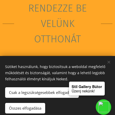
RENDEZZE BE
VELÜNK
OTTHONÁT
Sütiket használunk, hogy biztosítsuk a weboldal megfelelő
STIL GALLERY KFT
működését és biztonságát, valamint hogy a lehető legjobb
felhasználói élményt kínáljuk Neked.
Sütik
Stil Gallery Bútor
Üzenj nekünk!
Csak a legszükségesebbek elfogadása
Kosárba
Összes elfogadása