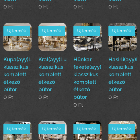
0
Ft
0
Ft
0
Ft
0
Ft
Új termék
Új termék
Új termék
Új termék
Kupa(ayy)Luxus
Kral(ayy)Luxus
Hünkar
Hasirli(ayy)
klasszikus
klasszikus
fekete(ayy)Luxus
klasszikus
komplett
komplett
klasszikus
komplett
étkező
étkező
komplett
étkező
bútor
bútor
étkező
bútor
bútor
0
Ft
0
Ft
0
Ft
0
Ft
Új termék
Új termék
Új termék
Új termék