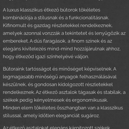
A luxus klasszikus étkező bútorok tökéletes
kombinációja a stílusnak és a funkcionalitásnak.
Kifinomult és gazdag részletekkel rendelkeznek,
amelyek azonnal vonzzák a tekintetet és lenyűgözik az
embereket. A dús faragások, a finom színek és az
elegáns kivitelezés mind-mind hozzájárulnak ahhoz,
hogy étkeződ igazi színhelyévé váljon.
Bútoraink tartósságot és minőséget képviselnek. A
legmagasabb minőségű anyagok felhasználásával
készülnek, és gondosan kidolgozott részletekkel
rendelkeznek. Az étkező asztalok tágasak és stabilak, a
székek pedig kényelmesek és ergonomikusak.
Minden elem tökéletes összhangban van a klasszikus
stílussal, amely időtlen eleganciát sugároz.
Az étkező asztalokat elegáns kárpitozott székek