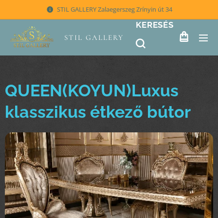
STIL GALLERY Zalaegerszeg Zrínyin út 34
KERESÉS
STIL GALLERY
QUEEN(KOYUN)Luxus
klasszikus étkező bútor