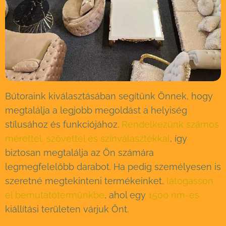
Bútoraink kiválasztásában segítünk Önnek, hogy
megtalálja a legjobb megoldást a helyiség
stílusához és funkciójához.
Rendelkezünk számos
mérettel, szövettel és színválasztékkal
, így
biztosan megtalálja az Ön számára
legmegfelelőbb darabot. Ha pedig személyesen is
szeretné megtekinteni termékeinket,
látogasson
el bemutatótermünkbe
, ahol egy
1500 nm-es
kiállítási területen várjuk Önt.