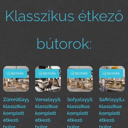
Klasszikus étkező
bútorok:
Új termék
Új termék
Új termék
Új termék
Zümrüt(ayy)Luxus
Versa(ayy)Luxus
Sofya(ayy)Luxus
Safir(ayy)Lu
klasszikus
klasszikus
klasszikus
klasszikus
komplett
komplett
komplett
komplett
étkező
étkező
étkező
étkező
bútor
bútor
bútor
bútor