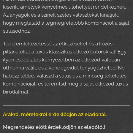
kísérik, amelyek kényelmes ülőhellyel rendelkeznek.
Az anyagok és a színek széles választékát kínáljuk,
hogy megtaláld a legmegfelelőbb kombinációt a saját
stílusodhoz.
Tedd emlékezetessé az étkezéseket és a közös
pillanatokat a luxus klasszikus étkező bútorokkal! Egy
ilyen csodálatos környezetben az étkeződ valóban
otthonná válik, és a vendégeidet lenyűgözheted. Ne
habozz többé, válaszd a stílus és a minőség tökéletes
kombinációját, és teremtsd meg a saját étkeződ luxus
birodalmát.
Árakról méretekről érdeklődjön az eladónál.
Megrendelés elött érdeklődjön az eladótól!