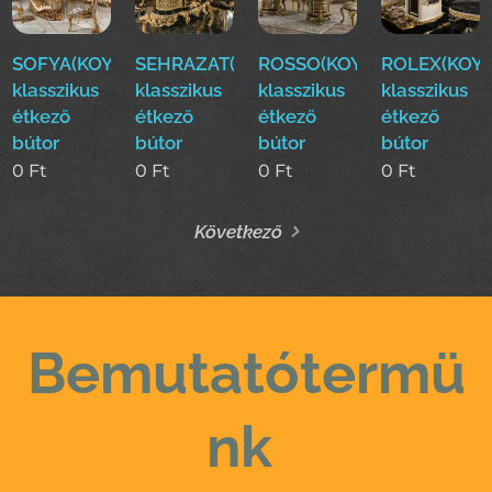
SOFYA(KOYUN)Luxus
SEHRAZAT(KOYUN)Luxus
ROSSO(KOYUN)Luxus
ROLEX(KOYU
klasszikus
klasszikus
klasszikus
klasszikus
étkező
étkező
étkező
étkező
bútor
bútor
bútor
bútor
0
Ft
0
Ft
0
Ft
0
Ft
Következő
Bemutatótermü
nk