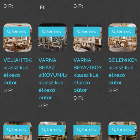
0
Ft
0
Ft
Ft
Új termék
Új termék
Új termék
Új termék
VELIAHT(KOYUN)Luxus
VARNA
VARNA
SÖLEN(KOY
klasszikus
BEYAZ
BEYAZ(KOYUN)Luxus
klasszikus
étkező
2(KOYUN)Luxus
klasszikus
étkező
bútor
klasszikus
étkező
bútor
étkező
bútor
0
Ft
0
Ft
bútor
0
Ft
0
Ft
Új termék
Új termék
Új termék
Új termék