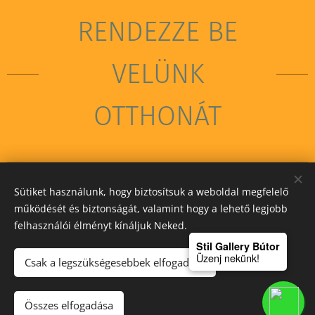
RENDEZZE BE
VELÜNK
OTTHONÁT
Sütiket használunk, hogy biztosítsuk a weboldal megfelelő
STIL GALLERY KFT
működését és biztonságát, valamint hogy a lehető legjobb
felhasználói élményt kínáljuk Neked.
Sütik
Stil Gallery Bútor
Üzenj nekünk!
Csak a legszükségesebbek elfogadása
Kosárba
Összes elfogadása