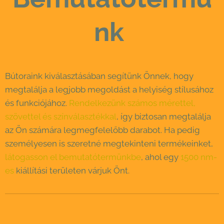
nk
Bútoraink kiválasztásában segítünk Önnek, hogy
megtalálja a legjobb megoldást a helyiség stílusához
és funkciójához.
Rendelkezünk számos mérettel,
szövettel és színválasztékkal
, így biztosan megtalálja
az Ön számára legmegfelelőbb darabot. Ha pedig
személyesen is szeretné megtekinteni termékeinket,
látogasson el bemutatótermünkbe
, ahol egy
1500 nm-
es
kiállítási területen várjuk Önt.