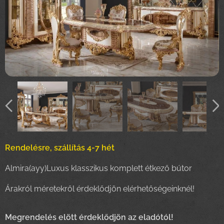
Rendelésre, szállítás 4-7 hét
Almira(ayy)Luxus klasszikus komplett étkező bútor
Árakról méretekről érdeklődjön elérhetőségeinknél!
Megrendelés elött érdeklődjön az eladótól!