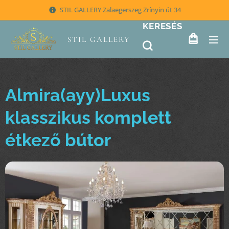
STIL GALLERY Zalaegerszeg Zrínyin út 34
KERESÉS
STIL GALLERY
Almira(ayy)Luxus
klasszikus komplett
étkező bútor