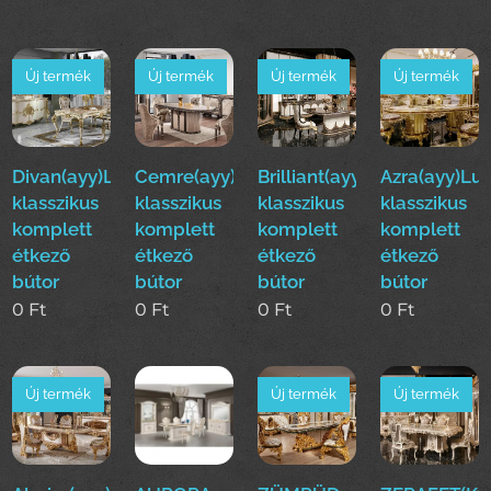
Új termék
Új termék
Új termék
Új termék
Divan(ayy)Luxus
Cemre(ayy)Luxus
Brilliant(ayy)Luxus
Azra(ayy)Lu
klasszikus
klasszikus
klasszikus
klasszikus
komplett
komplett
komplett
komplett
étkező
étkező
étkező
étkező
bútor
bútor
bútor
bútor
0
Ft
0
Ft
0
Ft
0
Ft
Új termék
Új termék
Új termék