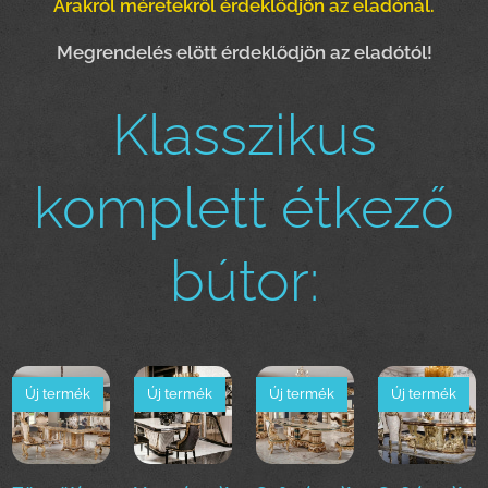
Árakról méretekről érdeklődjön az eladónál.
Megrendelés elött érdeklődjön az eladótól!
Klasszikus
komplett étkező
bútor:
Új termék
Új termék
Új termék
Új termék