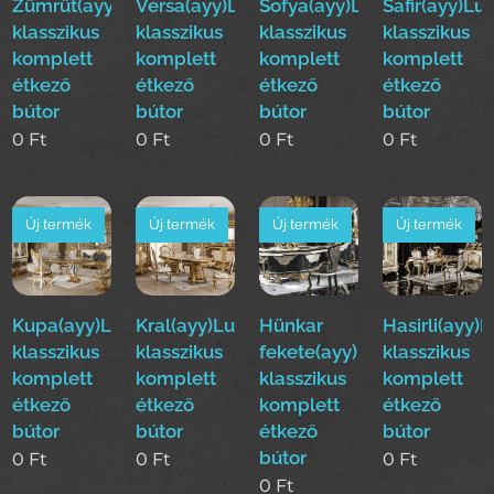
Zümrüt(ayy)Luxus
Versa(ayy)Luxus
Sofya(ayy)Luxus
Safir(ayy)Lu
klasszikus
klasszikus
klasszikus
klasszikus
komplett
komplett
komplett
komplett
étkező
étkező
étkező
étkező
bútor
bútor
bútor
bútor
0
Ft
0
Ft
0
Ft
0
Ft
Új termék
Új termék
Új termék
Új termék
Kupa(ayy)Luxus
Kral(ayy)Luxus
Hünkar
Hasirli(ayy)
klasszikus
klasszikus
fekete(ayy)Luxus
klasszikus
komplett
komplett
klasszikus
komplett
étkező
étkező
komplett
étkező
bútor
bútor
étkező
bútor
bútor
0
Ft
0
Ft
0
Ft
0
Ft