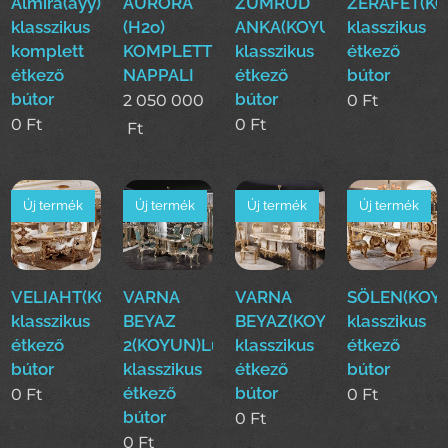
Almira(ayy)Luxus
AURORA
ZÜMRÜD
ZERAFET(KO
klasszikus
(H2o)
ANKA(KOYUN)Luxus
klasszikus
komplett
KOMPLETT
klasszikus
étkező
étkező
NAPPALI
étkező
bútor
bútor
bútor
2 050 000
0
Ft
0
Ft
0
Ft
Ft
Új termék
Új termék
Új termék
Új termék
VELIAHT(KOYUN)Luxus
VARNA
VARNA
SÖLEN(KOY
klasszikus
BEYAZ
BEYAZ(KOYUN)Luxus
klasszikus
étkező
2(KOYUN)Luxus
klasszikus
étkező
bútor
klasszikus
étkező
bútor
étkező
bútor
0
Ft
0
Ft
bútor
0
Ft
0
Ft