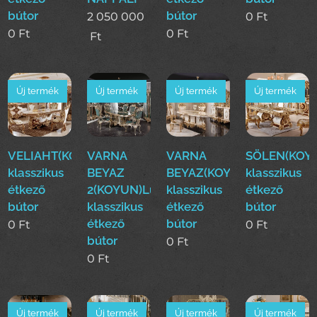
bútor
bútor
2 050 000
0
Ft
0
Ft
0
Ft
Ft
Új termék
Új termék
Új termék
Új termék
VELIAHT(KOYUN)Luxus
VARNA
VARNA
SÖLEN(KOY
klasszikus
BEYAZ
BEYAZ(KOYUN)Luxus
klasszikus
étkező
2(KOYUN)Luxus
klasszikus
étkező
bútor
klasszikus
étkező
bútor
étkező
bútor
0
Ft
0
Ft
bútor
0
Ft
0
Ft
Új termék
Új termék
Új termék
Új termék