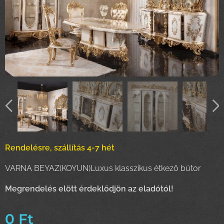
Rendelésre, szállítás 4-7 hét
VARNA BEYAZ(KOYUN)Luxus klasszikus étkező bútor
Megrendelés elött érdeklődjön az eladótól!
0
Ft