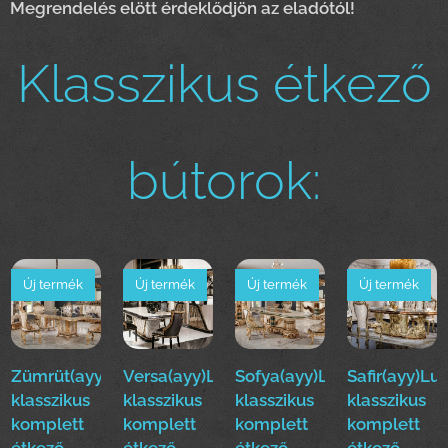
Megrendelés elött érdeklődjön az eladótól!
Klasszikus étkező
bútorok:
Új termék
Új termék
Új termék
Új termék
Zümrüt(ayy)Luxus
Versa(ayy)Luxus
Sofya(ayy)Luxus
Safir(ayy)Lu
klasszikus
klasszikus
klasszikus
klasszikus
komplett
komplett
komplett
komplett
étkező
étkező
étkező
étkező