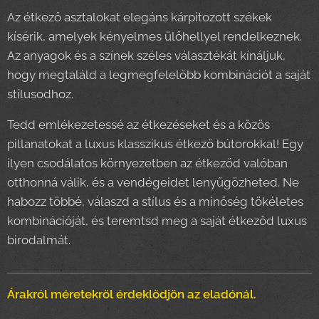
Az étkező asztalokat elegáns kárpitozott székek
kísérik, amelyek kényelmes ülőhellyel rendelkeznek.
Az anyagok és a színek széles választékát kínáljuk,
hogy megtaláld a legmegfelelőbb kombinációt a saját
stílusodhoz.
Tedd emlékezetessé az étkezéseket és a közös
pillanatokat a luxus klasszikus étkező bútorokkal! Egy
ilyen csodálatos környezetben az étkeződ valóban
otthonná válik, és a vendégeidet lenyűgözheted. Ne
habozz többé, válaszd a stílus és a minőség tökéletes
kombinációját, és teremtsd meg a saját étkeződ luxus
birodalmát.
Árakról méretekről érdeklődjön az eladónál.