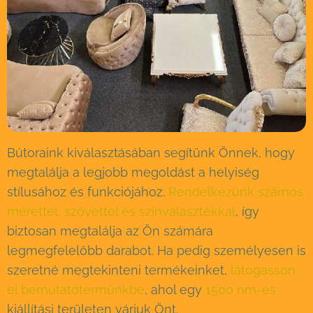
Bútoraink kiválasztásában segítünk Önnek, hogy
megtalálja a legjobb megoldást a helyiség
stílusához és funkciójához.
Rendelkezünk számos
mérettel, szövettel és színválasztékkal
, így
biztosan megtalálja az Ön számára
legmegfelelőbb darabot. Ha pedig személyesen is
szeretné megtekinteni termékeinket,
látogasson
el bemutatótermünkbe
, ahol egy
1500 nm-es
kiállítási területen várjuk Önt.