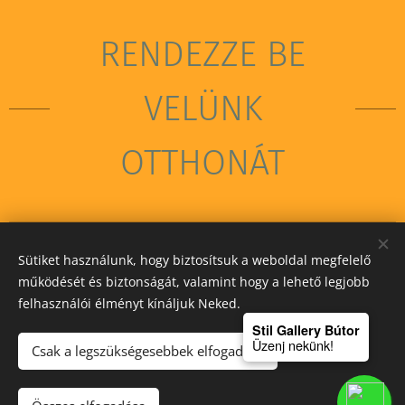
RENDEZZE BE
VELÜNK
OTTHONÁT
Sütiket használunk, hogy biztosítsuk a weboldal megfelelő
STIL GALLERY KFT
működését és biztonságát, valamint hogy a lehető legjobb
felhasználói élményt kínáljuk Neked.
Sütik
Stil Gallery Bútor
Üzenj nekünk!
Csak a legszükségesebbek elfogadása
Kosárba