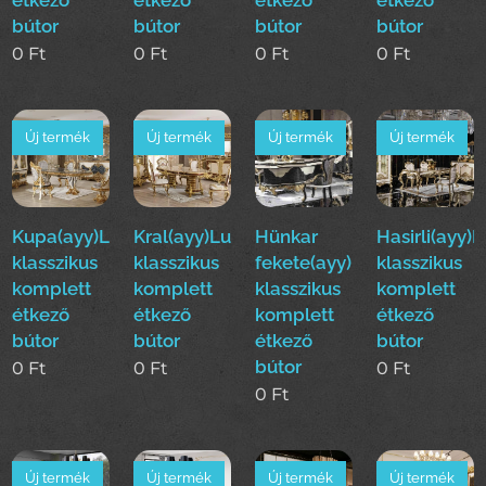
bútor
bútor
bútor
bútor
0
Ft
0
Ft
0
Ft
0
Ft
Új termék
Új termék
Új termék
Új termék
Kupa(ayy)Luxus
Kral(ayy)Luxus
Hünkar
Hasirli(ayy)
klasszikus
klasszikus
fekete(ayy)Luxus
klasszikus
komplett
komplett
klasszikus
komplett
étkező
étkező
komplett
étkező
bútor
bútor
étkező
bútor
bútor
0
Ft
0
Ft
0
Ft
0
Ft
Új termék
Új termék
Új termék
Új termék