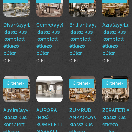
Divan(ayy)Luxus
Cemre(ayy)Luxus
Brilliant(ayy)Luxus
Azra(ayy)Lu
klasszikus
klasszikus
klasszikus
klasszikus
komplett
komplett
komplett
komplett
étkező
étkező
étkező
étkező
bútor
bútor
bútor
bútor
0
Ft
0
Ft
0
Ft
0
Ft
Új termék
Új termék
Új termék
Almira(ayy)Luxus
AURORA
ZÜMRÜD
ZERAFET(KO
klasszikus
(H2o)
ANKA(KOYUN)Luxus
klasszikus
komplett
KOMPLETT
klasszikus
étkező
étkező
NAPPALI
étkező
bútor