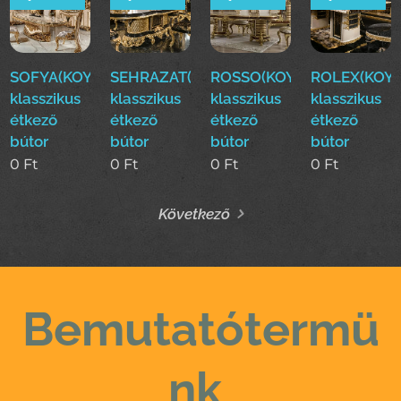
SOFYA(KOYUN)Luxus
SEHRAZAT(KOYUN)Luxus
ROSSO(KOYUN)Luxus
ROLEX(KOYU
klasszikus
klasszikus
klasszikus
klasszikus
étkező
étkező
étkező
étkező
bútor
bútor
bútor
bútor
0
Ft
0
Ft
0
Ft
0
Ft
Következő
Bemutatótermü
nk