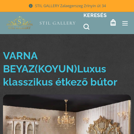
STIL GALLERY Zalaegerszeg Zrínyin út 34
KERESÉS
STIL GALLERY
VARNA
BEYAZ(KOYUN)Luxus
klasszikus étkező bútor