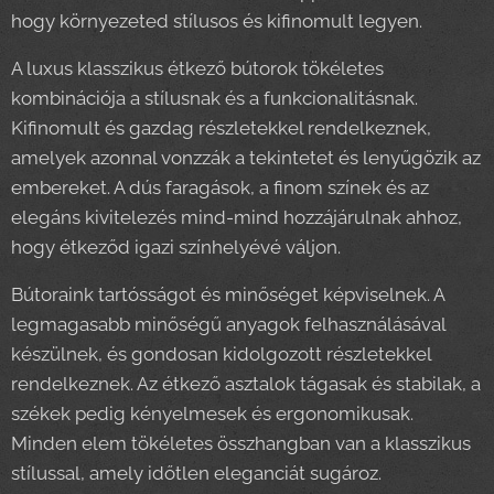
hogy környezeted stílusos és kifinomult legyen.
A luxus klasszikus étkező bútorok tökéletes
kombinációja a stílusnak és a funkcionalitásnak.
Kifinomult és gazdag részletekkel rendelkeznek,
amelyek azonnal vonzzák a tekintetet és lenyűgözik az
embereket. A dús faragások, a finom színek és az
elegáns kivitelezés mind-mind hozzájárulnak ahhoz,
hogy étkeződ igazi színhelyévé váljon.
Bútoraink tartósságot és minőséget képviselnek. A
legmagasabb minőségű anyagok felhasználásával
készülnek, és gondosan kidolgozott részletekkel
rendelkeznek. Az étkező asztalok tágasak és stabilak, a
székek pedig kényelmesek és ergonomikusak.
Minden elem tökéletes összhangban van a klasszikus
stílussal, amely időtlen eleganciát sugároz.