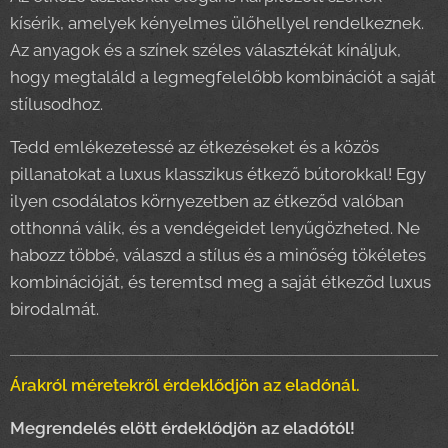
kísérik, amelyek kényelmes ülőhellyel rendelkeznek.
Az anyagok és a színek széles választékát kínáljuk,
hogy megtaláld a legmegfelelőbb kombinációt a saját
stílusodhoz.
Tedd emlékezetessé az étkezéseket és a közös
pillanatokat a luxus klasszikus étkező bútorokkal! Egy
ilyen csodálatos környezetben az étkeződ valóban
otthonná válik, és a vendégeidet lenyűgözheted. Ne
habozz többé, válaszd a stílus és a minőség tökéletes
kombinációját, és teremtsd meg a saját étkeződ luxus
birodalmát.
Árakról méretekről érdeklődjön az eladónál.
Megrendelés elött érdeklődjön az eladótól!