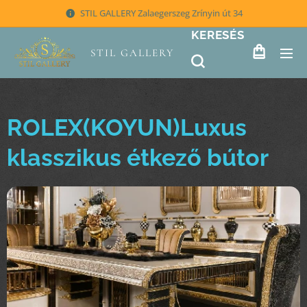
STIL GALLERY Zalaegerszeg Zrínyin út 34
KERESÉS
STIL GALLERY
ROLEX(KOYUN)Luxus
klasszikus étkező bútor