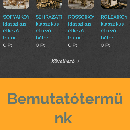
SOFYA(KOYUN)Luxus
SEHRAZAT(KOYUN)Luxus
ROSSO(KOYUN)Luxus
ROLEX(KOYU
klasszikus
klasszikus
klasszikus
klasszikus
étkező
étkező
étkező
étkező
bútor
bútor
bútor
bútor
0
Ft
0
Ft
0
Ft
0
Ft
Következő
Bemutatótermü
nk