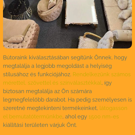
Bútoraink kiválasztásában segítünk Önnek, hogy
megtalálja a legjobb megoldást a helyiség
stílusához és funkciójához.
Rendelkezünk számos
mérettel, szövettel és színválasztékkal
, így
biztosan megtalálja az Ön számára
legmegfelelőbb darabot. Ha pedig személyesen is
szeretné megtekinteni termékeinket,
látogasson
el bemutatótermünkbe
, ahol egy
1500 nm-es
kiállítási területen várjuk Önt.