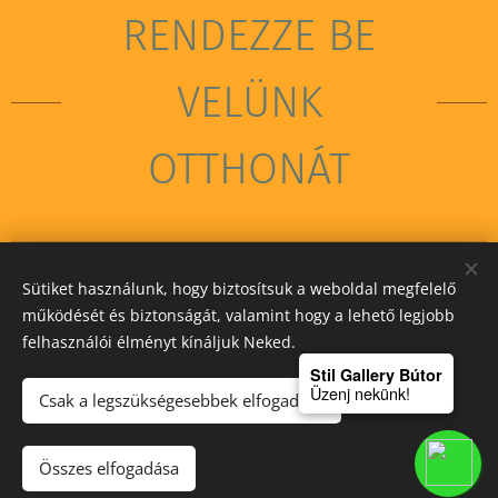
RENDEZZE BE
VELÜNK
OTTHONÁT
Sütiket használunk, hogy biztosítsuk a weboldal megfelelő
STIL GALLERY KFT
működését és biztonságát, valamint hogy a lehető legjobb
felhasználói élményt kínáljuk Neked.
Sütik
Stil Gallery Bútor
Üzenj nekünk!
Csak a legszükségesebbek elfogadása
Kosárba
Összes elfogadása