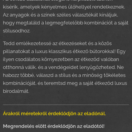
kísérik, amelyek kényelmes ülőhellyel rendelkeznek.
Az anyagok és a színek széles választékát kínáljuk,
hogy megtaláld a legmegfelelőbb kombinációt a saját
stílusodhoz.
Tedd emlékezetessé az étkezéseket és a közös
pillanatokat a luxus klasszikus étkező bútorokkal! Egy
ilyen csodálatos környezetben az étkeződ valóban
otthonná válik, és a vendégeidet lenyűgözheted. Ne
habozz többé, válaszd a stílus és a minőség tökéletes
kombinációját, és teremtsd meg a saját étkeződ luxus
birodalmát.
Árakról méretekről érdeklődjön az eladónál.
Megrendelés elött érdeklődjön az eladótól!