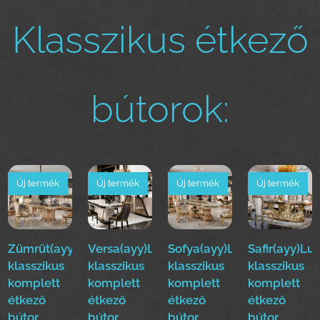
Klasszikus étkező
bútorok:
Új termék
Új termék
Új termék
Új termék
Zümrüt(ayy)Luxus
Versa(ayy)Luxus
Sofya(ayy)Luxus
Safir(ayy)Lu
klasszikus
klasszikus
klasszikus
klasszikus
komplett
komplett
komplett
komplett
étkező
étkező
étkező
étkező
bútor
bútor
bútor
bútor