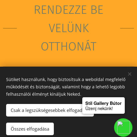
RENDEZZE BE
VELÜNK
OTTHONÁT
Sütiket használunk, hogy biztosítsuk a weboldal megfelelő
STIL GALLERY KFT
működését és biztonságát, valamint hogy a lehető legjobb
felhasználói élményt kínáljuk Neked.
Sütik
Stil Gallery Bútor
Üzenj nekünk!
Csak a legszükségesebbek elfogadása
Kosárba
Összes elfogadása