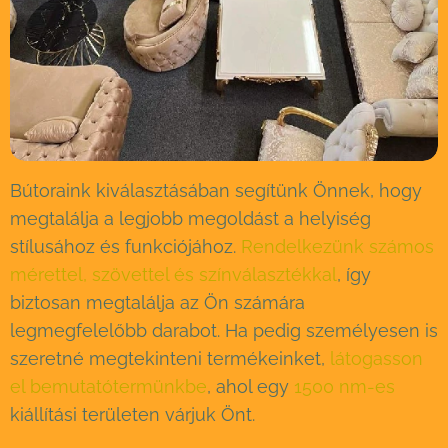
Bútoraink kiválasztásában segítünk Önnek, hogy
megtalálja a legjobb megoldást a helyiség
stílusához és funkciójához.
Rendelkezünk számos
mérettel, szövettel és színválasztékkal
, így
biztosan megtalálja az Ön számára
legmegfelelőbb darabot. Ha pedig személyesen is
szeretné megtekinteni termékeinket,
látogasson
el bemutatótermünkbe
, ahol egy
1500 nm-es
kiállítási területen várjuk Önt.