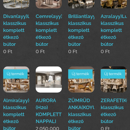
Divan(ayy)Luxus
Cemre(ayy)Luxus
Brilliant(ayy)Luxus
Azra(ayy)Lu
klasszikus
klasszikus
klasszikus
klasszikus
komplett
komplett
komplett
komplett
étkező
étkező
étkező
étkező
bútor
bútor
bútor
bútor
0
Ft
0
Ft
0
Ft
0
Ft
Új termék
Új termék
Új termék
Almira(ayy)Luxus
AURORA
ZÜMRÜD
ZERAFET(KO
klasszikus
(H2o)
ANKA(KOYUN)Luxus
klasszikus
komplett
KOMPLETT
klasszikus
étkező
étkező
NAPPALI
étkező
bútor
bútor
bútor
2 050 000
0
Ft