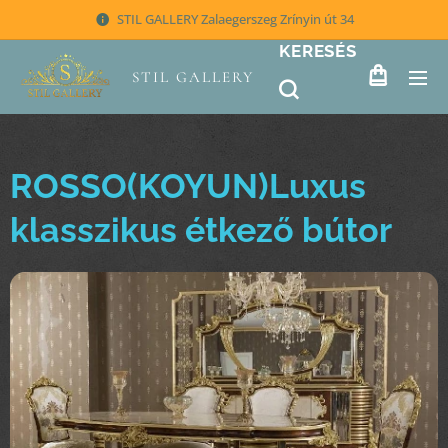
STIL GALLERY Zalaegerszeg Zrínyin út 34
KERESÉS
STIL GALLERY
ROSSO(KOYUN)Luxus
klasszikus étkező bútor