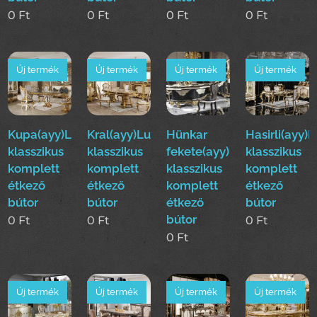
0
Ft
0
Ft
0
Ft
0
Ft
Új termék
Új termék
Új termék
Új termék
Kupa(ayy)Luxus
Kral(ayy)Luxus
Hünkar
Hasirli(ayy)
klasszikus
klasszikus
fekete(ayy)Luxus
klasszikus
komplett
komplett
klasszikus
komplett
étkező
étkező
komplett
étkező
bútor
bútor
étkező
bútor
bútor
0
Ft
0
Ft
0
Ft
0
Ft
Új termék
Új termék
Új termék
Új termék