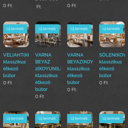
0
Ft
0
Ft
Ft
Új termék
Új termék
Új termék
Új termék
VELIAHT(KOYUN)Luxus
VARNA
VARNA
SÖLEN(KOY
klasszikus
BEYAZ
BEYAZ(KOYUN)Luxus
klasszikus
étkező
2(KOYUN)Luxus
klasszikus
étkező
bútor
klasszikus
étkező
bútor
étkező
bútor
0
Ft
0
Ft
bútor
0
Ft
0
Ft
Új termék
Új termék
Új termék
Új termék