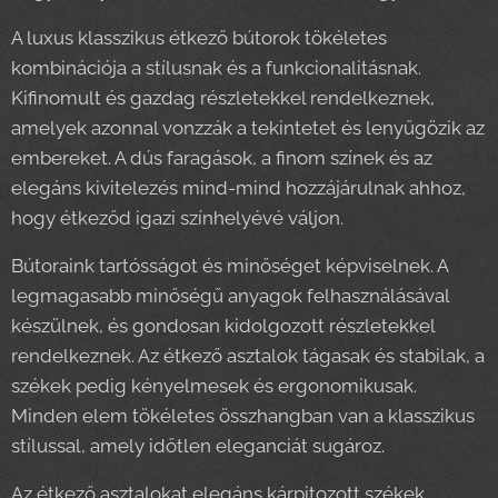
A luxus klasszikus étkező bútorok tökéletes
kombinációja a stílusnak és a funkcionalitásnak.
Kifinomult és gazdag részletekkel rendelkeznek,
amelyek azonnal vonzzák a tekintetet és lenyűgözik az
embereket. A dús faragások, a finom színek és az
elegáns kivitelezés mind-mind hozzájárulnak ahhoz,
hogy étkeződ igazi színhelyévé váljon.
Bútoraink tartósságot és minőséget képviselnek. A
legmagasabb minőségű anyagok felhasználásával
készülnek, és gondosan kidolgozott részletekkel
rendelkeznek. Az étkező asztalok tágasak és stabilak, a
székek pedig kényelmesek és ergonomikusak.
Minden elem tökéletes összhangban van a klasszikus
stílussal, amely időtlen eleganciát sugároz.
Az étkező asztalokat elegáns kárpitozott székek