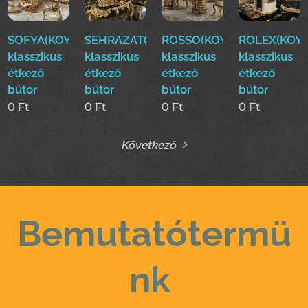
SOFYA(KOYUN)Luxus
SEHRAZAT(KOYUN)Luxus
ROSSO(KOYUN)Luxus
ROLEX(KOYU
klasszikus
klasszikus
klasszikus
klasszikus
étkező
étkező
étkező
étkező
bútor
bútor
bútor
bútor
0
Ft
0
Ft
0
Ft
0
Ft
Következő
Bemutatótermü
nk