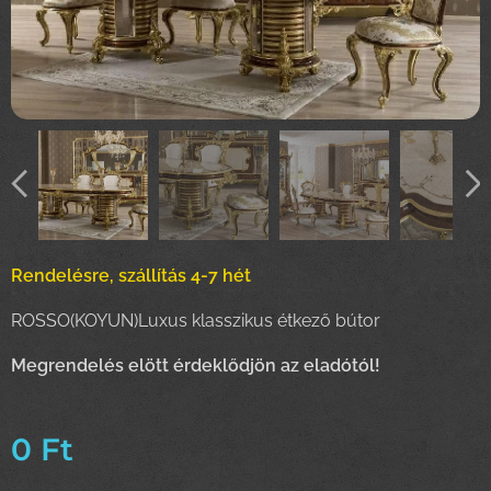
Rendelésre, szállítás 4-7 hét
ROSSO(KOYUN)Luxus klasszikus étkező bútor
Megrendelés elött érdeklődjön az eladótól!
0
Ft