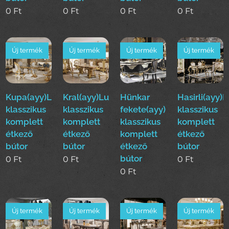
0
Ft
0
Ft
0
Ft
0
Ft
Új termék
Új termék
Új termék
Új termék
Kupa(ayy)Luxus
Kral(ayy)Luxus
Hünkar
Hasirli(ayy)
klasszikus
klasszikus
fekete(ayy)Luxus
klasszikus
komplett
komplett
klasszikus
komplett
étkező
étkező
komplett
étkező
bútor
bútor
étkező
bútor
bútor
0
Ft
0
Ft
0
Ft
0
Ft
Új termék
Új termék
Új termék
Új termék