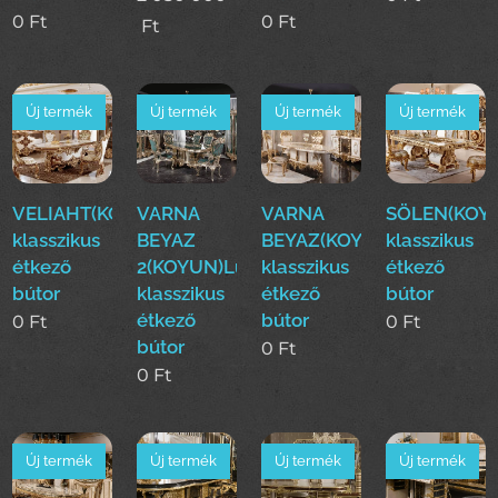
0
Ft
0
Ft
Ft
Új termék
Új termék
Új termék
Új termék
VELIAHT(KOYUN)Luxus
VARNA
VARNA
SÖLEN(KOY
klasszikus
BEYAZ
BEYAZ(KOYUN)Luxus
klasszikus
étkező
2(KOYUN)Luxus
klasszikus
étkező
bútor
klasszikus
étkező
bútor
étkező
bútor
0
Ft
0
Ft
bútor
0
Ft
0
Ft
Új termék
Új termék
Új termék
Új termék