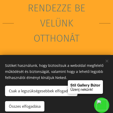
RENDEZZE BE
VELÜNK
OTTHONÁT
Sütiket használunk, hogy biztosítsuk a weboldal megfelelő
STIL GALLERY KFT
működését és biztonságát, valamint hogy a lehető legjobb
felhasználói élményt kínáljuk Neked.
Sütik
Stil Gallery Bútor
Üzenj nekünk!
Csak a legszükségesebbek elfogadása
Kosárba
Összes elfogadása