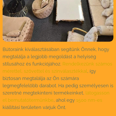
Bútoraink kiválasztásában segítünk Önnek, hogy
megtalálja a legjobb megoldást a helyiség
stílusához és funkciójához.
Rendelkezünk számos
mérettel, szövettel és színválasztékkal
, így
biztosan megtalálja az Ön számára
legmegfelelőbb darabot. Ha pedig személyesen is
szeretné megtekinteni termékeinket,
látogasson
el bemutatótermünkbe
, ahol egy
1500 nm-es
kiállítási területen várjuk Önt.