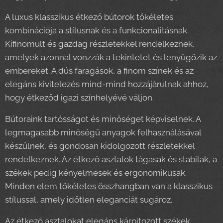
A luxus klasszikus étkező bútorok tökéletes
kombinációja a stílusnak és a funkcionalitásnak.
Kifinomult és gazdag részletekkel rendelkeznek,
amelyek azonnal vonzzák a tekintetet és lenyűgözik az
embereket. A dús faragások, a finom színek és az
elegáns kivitelezés mind-mind hozzájárulnak ahhoz,
hogy étkeződ igazi színhelyévé váljon.
Bútoraink tartósságot és minőséget képviselnek. A
legmagasabb minőségű anyagok felhasználásával
készülnek, és gondosan kidolgozott részletekkel
rendelkeznek. Az étkező asztalok tágasak és stabilak, a
székek pedig kényelmesek és ergonomikusak.
Minden elem tökéletes összhangban van a klasszikus
stílussal, amely időtlen eleganciát sugároz.
Az étkező asztalokat elegáns kárpitozott székek