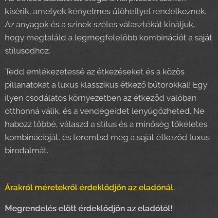
kísérik, amelyek kényelmes ülőhellyel rendelkeznek.
Az anyagok és a színek széles választékát kínáljuk,
hogy megtaláld a legmegfelelőbb kombinációt a saját
stílusodhoz.
Tedd emlékezetessé az étkezéseket és a közös
pillanatokat a luxus klasszikus étkező bútorokkal! Egy
ilyen csodálatos környezetben az étkeződ valóban
otthonná válik, és a vendégeidet lenyűgözheted. Ne
habozz többé, válaszd a stílus és a minőség tökéletes
kombinációját, és teremtsd meg a saját étkeződ luxus
birodalmát.
Árakról méretekről érdeklődjön az eladónál.
Megrendelés elött érdeklődjön az eladótól!