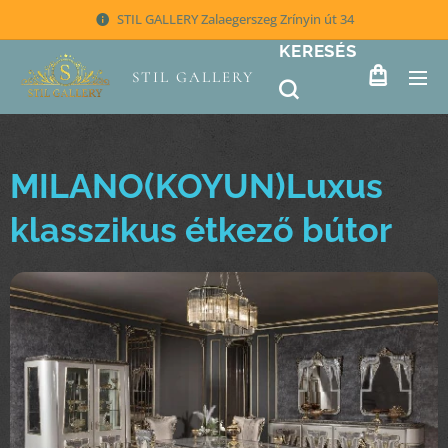
STIL GALLERY Zalaegerszeg Zrínyin út 34
KERESÉS
STIL GALLERY
MILANO(KOYUN)Luxus
klasszikus étkező bútor