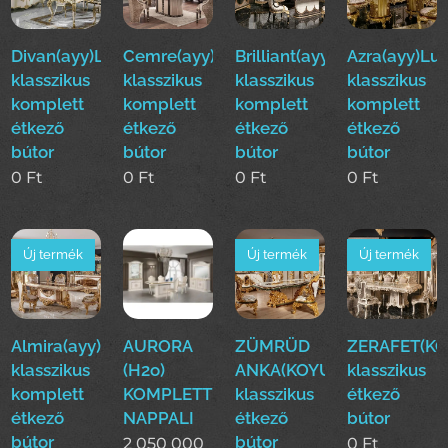
Divan(ayy)Luxus
Cemre(ayy)Luxus
Brilliant(ayy)Luxus
Azra(ayy)Lu
klasszikus
klasszikus
klasszikus
klasszikus
komplett
komplett
komplett
komplett
étkező
étkező
étkező
étkező
bútor
bútor
bútor
bútor
0
Ft
0
Ft
0
Ft
0
Ft
Új termék
Új termék
Új termék
Almira(ayy)Luxus
AURORA
ZÜMRÜD
ZERAFET(KO
klasszikus
(H2o)
ANKA(KOYUN)Luxus
klasszikus
komplett
KOMPLETT
klasszikus
étkező
étkező
NAPPALI
étkező
bútor
bútor
bútor
2 050 000
0
Ft