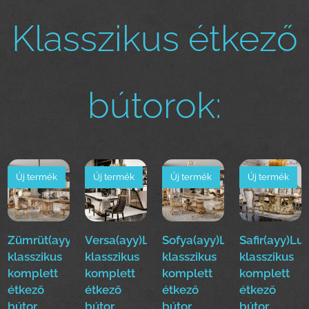
Klasszikus étkező
bútorok:
Új termék
Új termék
Új termék
Új termék
Zümrüt(ayy)Luxus
Versa(ayy)Luxus
Sofya(ayy)Luxus
Safir(ayy)Lu
klasszikus
klasszikus
klasszikus
klasszikus
komplett
komplett
komplett
komplett
étkező
étkező
étkező
étkező
bútor
bútor
bútor
bútor