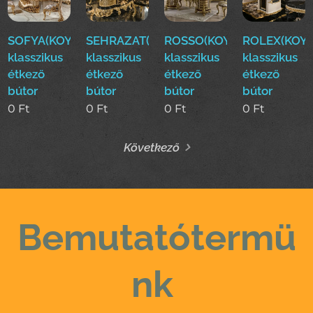
SOFYA(KOYUN)Luxus
SEHRAZAT(KOYUN)Luxus
ROSSO(KOYUN)Luxus
ROLEX(KOYU
klasszikus
klasszikus
klasszikus
klasszikus
étkező
étkező
étkező
étkező
bútor
bútor
bútor
bútor
0
Ft
0
Ft
0
Ft
0
Ft
Következő
Bemutatótermü
nk