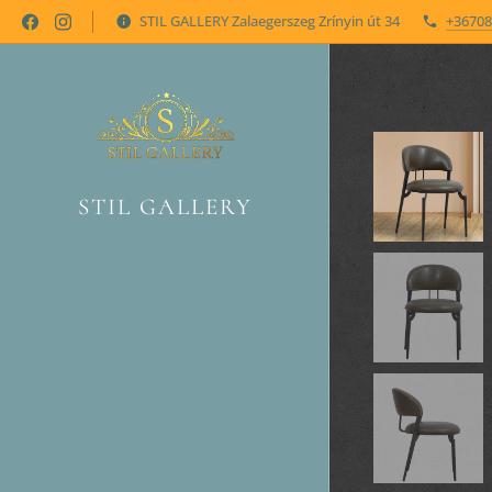
STIL GALLERY Zalaegerszeg Zrínyin út 34
+36708
STIL GALLERY