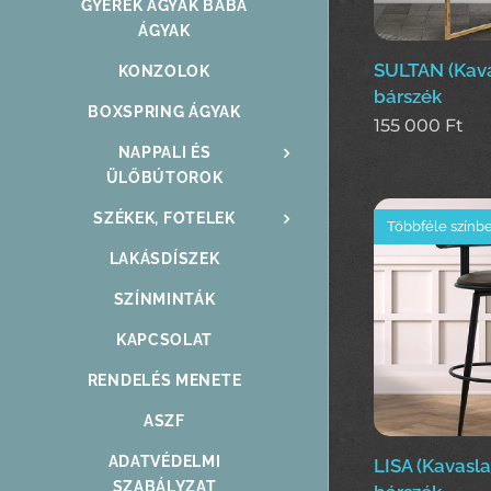
GYEREK ÁGYAK BABA
ÁGYAK
SULTAN (Kava
KONZOLOK
bárszék
BOXSPRING ÁGYAK
155 000
Ft
NAPPALI ÉS
ÜLŐBÚTOROK
SZÉKEK, FOTELEK
Többféle színb
LAKÁSDÍSZEK
SZÍNMINTÁK
KAPCSOLAT
RENDELÉS MENETE
ASZF
ADATVÉDELMI
LISA (Kavasl
SZABÁLYZAT