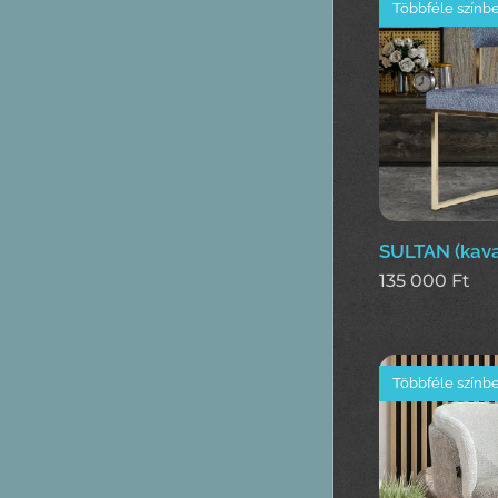
Többféle színb
SULTAN (kava
135 000
Ft
Többféle színb