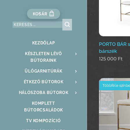
KOSÁR
KEZDŐLAP
PORTO BÁR sz
bárszék
KÉSZLETEN LÉVŐ
125 000
Ft
BÚTORAINK
ÜLŐGARNITÚRÁK
ÉTKEZŐ BÚTOROK
Többféle színb
HÁLÓSZOBA BÚTOROK
KOMPLETT
BÚTORCSALÁDOK
TV KOMPOZÍCIÓ