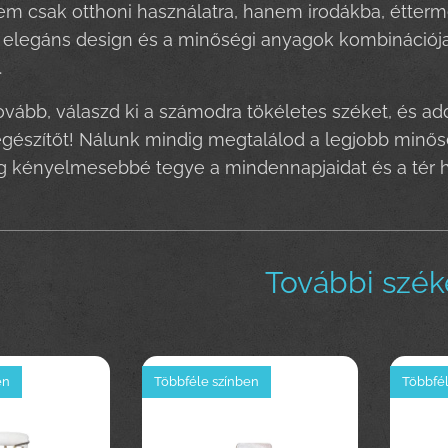
m csak otthoni használatra, hanem irodákba, étterme
z elegáns design és a minőségi anyagok kombinációja 
.
vább, válaszd ki a számodra tökéletes széket, és 
egészítőt! Nálunk mindig megtalálod a legjobb minősé
 kényelmesebbé tegye a mindennapjaidat és a tér h
További szék
en
Többféle színben
Többfél