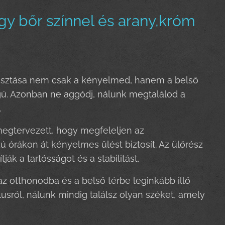
y bőr színnel és arany,króm
álasztása nem csak a kényelmed, hanem a belső
ú. Azonban ne aggódj, nálunk megtalálod a
.
egtervezett, hogy megfeleljen az
 órákon át kényelmes ülést biztosít. Az ülőrész
ák a tartósságot és a stabilitást.
az otthonodba és a belső térbe leginkább illő
usról, nálunk mindig találsz olyan széket, amely