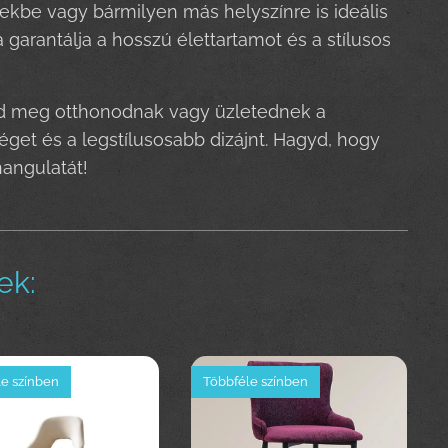
kbe vagy bármilyen más helyszínre is ideális
garantálja a hosszú élettartamot és a stílusos
add meg otthonodnak vagy üzletednek a
get és a legstílusosabb dizájnt. Hagyd, hogy
angulatát!
ek:
e színben
Többféle színben