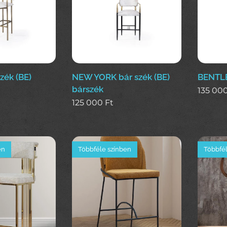
ék (BE)
NEW YORK bár szék (BE)
BENTLE
bárszék
135 00
125 000
Ft
en
Többféle színben
Többfél