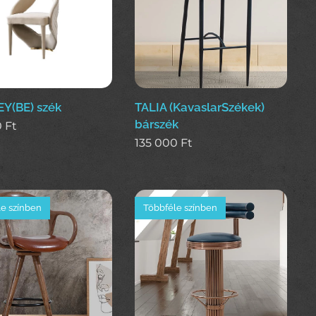
Y(BE) szék
TALIA (KavaslarSzékek)
bárszék
0
Ft
135 000
Ft
e színben
Többféle színben