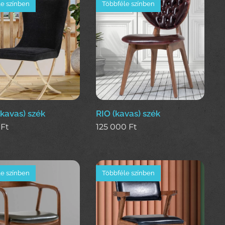
e színben
Többféle színben
kavas) szék
RIO (kavas) szék
Ft
125 000
Ft
e színben
Többféle színben