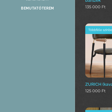
bárszék
135 000
Ft
BEMUTATÓTEREM
Többféle színb
ZURICH (kava
125 000
Ft