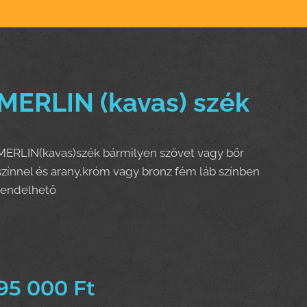
MERLIN (kavas) szék
MERLIN(kavas)szék bármilyen szövet vagy bőr
színnel és arany,króm vagy bronz fém láb színben
rendelhető
95 000
Ft