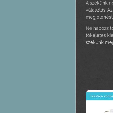
A székünk ne
választás. A
megjelenést
Ne habozz to
tökéletes ki
székünk még
Többféle színb