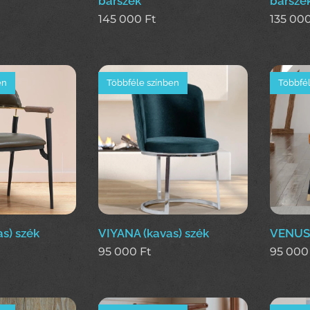
bárszék
bárszé
145 000
Ft
135 00
en
Többféle színben
Többfél
s) szék
VIYANA (kavas) szék
VENUS 
95 000
Ft
95 000