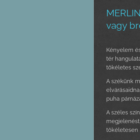
MERLIN(
vagy br
Kényelem és 
tér hangula
tökéletes sz
A székünk m
elvárásaidna
puha párnázat
A széles szí
megjelenést.
tökéletesen 