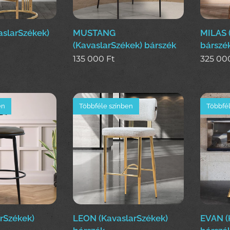
slarSzékek)
MUSTANG
MILAS 
(KavaslarSzékek) bárszék
bárszé
135 000
Ft
325 00
en
Többféle színben
Többfél
arSzékek)
LEON (KavaslarSzékek)
EVAN (