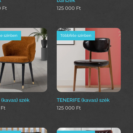
k
bárszék
0
Ft
125 000
Ft
e színben
Többféle színben
(kavas) szék
TENERIFE (kavas) szék
Ft
125 000
Ft