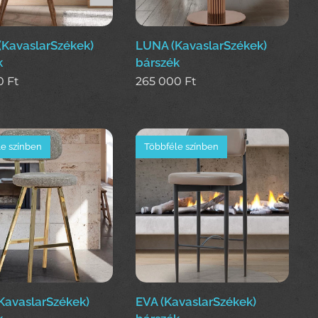
(KavaslarSzékek)
LUNA (KavaslarSzékek)
k
bárszék
0
Ft
265 000
Ft
e színben
Többféle színben
KavaslarSzékek)
EVA (KavaslarSzékek)