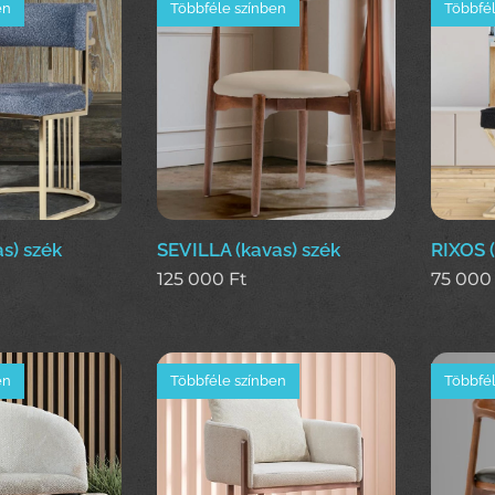
en
Többféle színben
Többfél
s) szék
SEVILLA (kavas) szék
RIXOS (
125 000
Ft
75 000
en
Többféle színben
Többfél