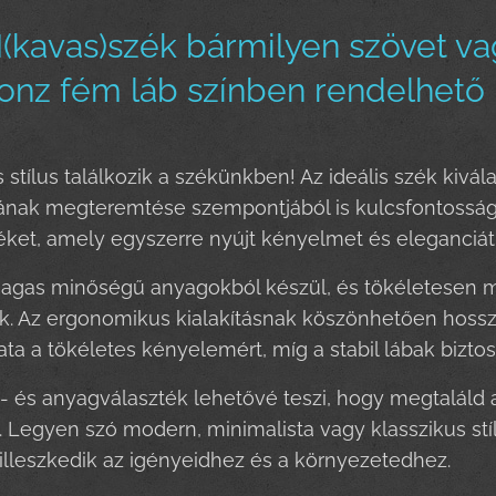
kavas)szék bármilyen szövet vag
onz fém láb színben rendelhető
stílus találkozik a székünkben! Az ideális szék kiv
tának megteremtése szempontjából is kulcsfontosság
éket, amely egyszerre nyújt kényelmet és eleganciát
agas minőségű anyagokból készül, és tökéletesen m
k. Az ergonomikus kialakításnak köszönhetően hosszú
a a tökéletes kényelemért, míg a stabil lábak biztosítj
n- és anyagválaszték lehetővé teszi, hogy megtaláld 
 Legyen szó modern, minimalista vagy klasszikus stíl
illeszkedik az igényeidhez és a környezetedhez.