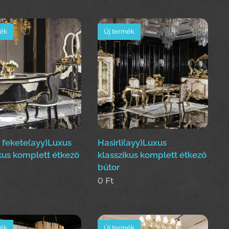
mék
Új termék
 fekete(ayy)Luxus
Hasirli(ayy)Luxus
kus komplett étkező
klasszikus komplett étkező
bútor
0
Ft
mék
Új termék