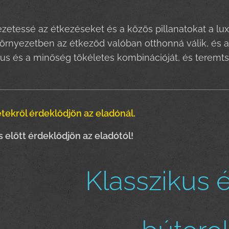
etessé az étkezéseket és a közös pillanatokat a lux
örnyezetben az étkeződ valóban otthonná válik, és
ílus és a minőség tökéletes kombinációját, és teremt
tekről érdeklődjön az eladónál.
elött érdeklődjön az eladótól!
Klasszikus 