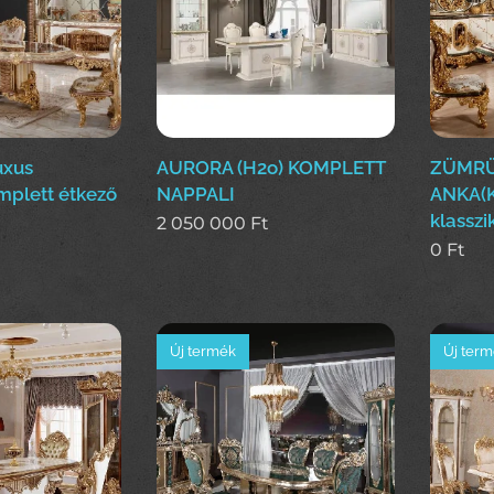
uxus
AURORA (H2o) KOMPLETT
ZÜMR
mplett étkező
NAPPALI
ANKA(
klasszi
2 050 000
Ft
0
Ft
Új termék
Új ter