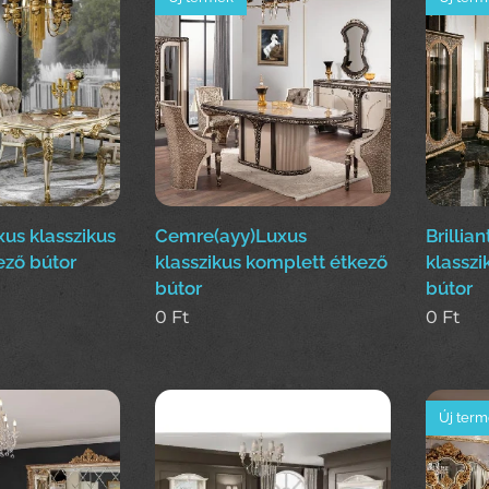
us klasszikus
Cemre(ayy)Luxus
Brillia
ező bútor
klasszikus komplett étkező
klasszi
bútor
bútor
0
Ft
0
Ft
Új ter