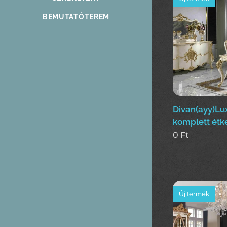
BEMUTATÓTEREM
Divan(ayy)Lux
komplett étk
0
Ft
Új termék