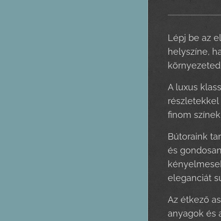
Lépj be az e
helyszíne, h
környezeted 
A luxus klas
részletekkel
finom színek
Bútoraink t
és gondosan 
kényelmesek 
eleganciát s
Az étkező as
anyagok és a