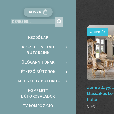
KOSÁR
Új termék
KEZDŐLAP
KÉSZLETEN LÉVŐ
BÚTORAINK
ÜLŐGARNITÚRÁK
ÉTKEZŐ BÚTOROK
HÁLÓSZOBA BÚTOROK
Zümrüt(ayy)
KOMPLETT
klasszikus ko
BÚTORCSALÁDOK
bútor
0
Ft
TV KOMPOZÍCIÓ