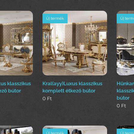
Új termék
Új ter
us klasszikus
Kral(ayy)Luxus klasszikus
Hünkar
ező bútor
komplett étkező bútor
klasszi
bútor
0
Ft
0
Ft
Új termék
Új ter