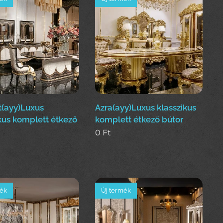
nt(ayy)Luxus
Azra(ayy)Luxus klasszikus
kus komplett étkező
komplett étkező bútor
0
Ft
mék
Új termék