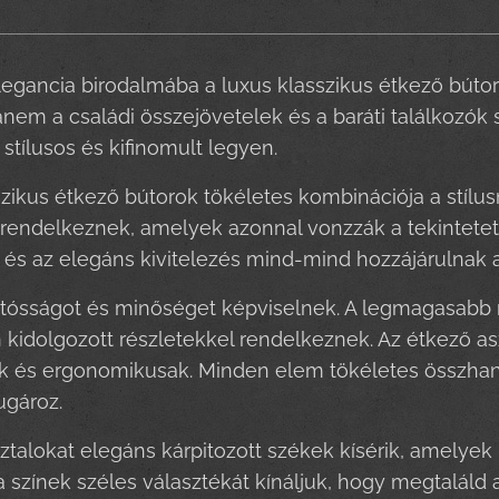
legancia birodalmába a luxus klasszikus étkező bút
anem a családi összejövetelek és a baráti találkozók s
stílusos és kifinomult legyen.
szikus étkező bútorok tökéletes kombinációja a stílus
 rendelkeznek, amelyek azonnal vonzzák a tekintetet
 és az elegáns kivitelezés mind-mind hozzájárulnak a
artósságot és minőséget képviselnek. A legmagasabb
kidolgozott részletekkel rendelkeznek. Az étkező asz
és ergonomikusak. Minden elem tökéletes összhangb
ugároz.
ztalokat elegáns kárpitozott székek kísérik, amelye
 színek széles választékát kínáljuk, hogy megtaláld