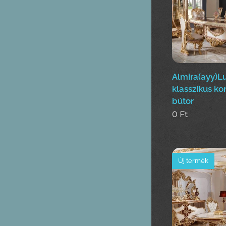
Almira(ayy)L
klasszikus ko
bútor
0
Ft
Új termék