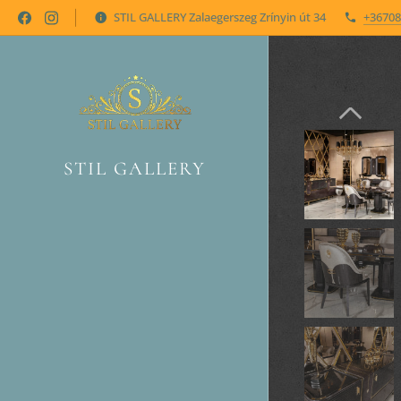
STIL GALLERY Zalaegerszeg Zrínyin út 34
+36708
STIL GALLERY