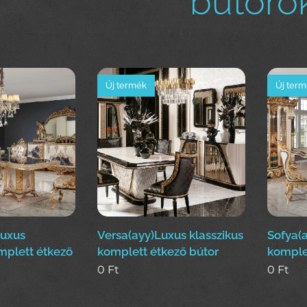
bútorok
Új termék
Új ter
Luxus
Versa(ayy)Luxus klasszikus
Sofya(a
mplett étkező
komplett étkező bútor
komple
0
Ft
0
Ft