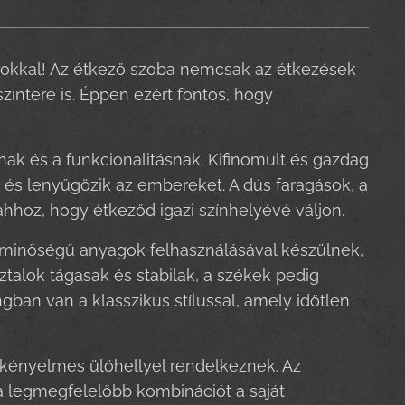
orokkal! Az étkező szoba nemcsak az étkezések
zíntere is. Éppen ezért fontos, hogy
nak és a funkcionalitásnak. Kifinomult és gazdag
 és lenyűgözik az embereket. A dús faragások, a
hhoz, hogy étkeződ igazi színhelyévé váljon.
 minőségű anyagok felhasználásával készülnek,
talok tágasak és stabilak, a székek pedig
an van a klasszikus stílussal, amely időtlen
k kényelmes ülőhellyel rendelkeznek. Az
 a legmegfelelőbb kombinációt a saját