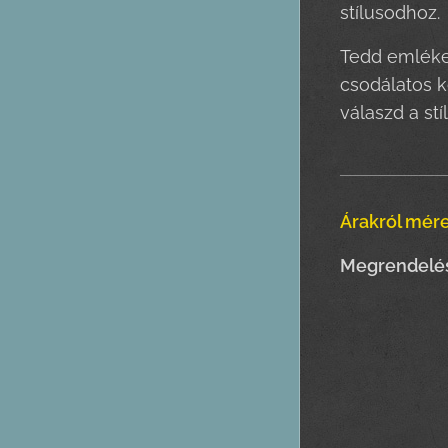
stílusodhoz.
Tedd emlékez
csodálatos k
válaszd a st
Árakról mére
Megrendelés 