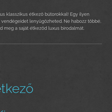
us klasszikus étkező bútorokkal! Egy ilyen
 a vendégeidet lenyűgözheted. Ne habozz többé,
sd meg a saját étkeződ luxus birodalmát.
étkező