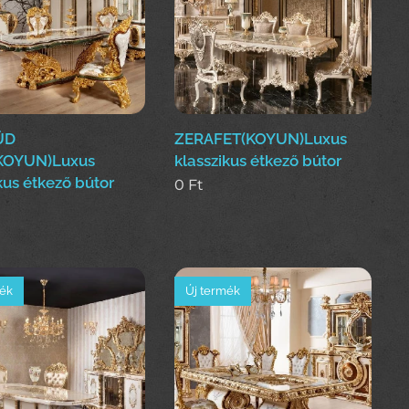
ÜD
ZERAFET(KOYUN)Luxus
KOYUN)Luxus
klasszikus étkező bútor
kus étkező bútor
0
Ft
mék
Új termék