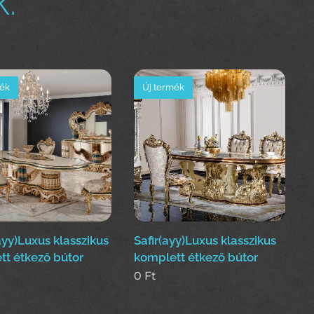
:
mék
Új termék
yy)Luxus klasszikus
Safir(ayy)Luxus klasszikus
tt étkező bútor
komplett étkező bútor
0
Ft