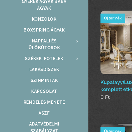
GYEREK ÁGYAK BABA
ÁGYAK
Új termék
KONZOLOK
BOXSPRING ÁGYAK
NAPPALI ÉS
ÜLŐBÚTOROK
SZÉKEK, FOTELEK
LAKÁSDÍSZEK
SZÍNMINTÁK
Kupa(ayy)Lux
komplett étk
KAPCSOLAT
0
Ft
RENDELÉS MENETE
ASZF
ADATVÉDELMI
SZABÁLYZAT
Új termék