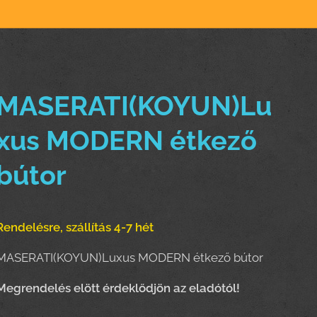
MASERATI(KOYUN)Lu
xus MODERN étkező
bútor
Rendelésre, szállítás 4-7 hét
MASERATI(KOYUN)Luxus MODERN étkező bútor
Megrendelés elött érdeklődjön az eladótól!