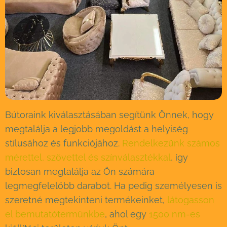
Bútoraink kiválasztásában segítünk Önnek, hogy
megtalálja a legjobb megoldást a helyiség
stílusához és funkciójához.
Rendelkezünk számos
mérettel, szövettel és színválasztékkal
, így
biztosan megtalálja az Ön számára
legmegfelelőbb darabot. Ha pedig személyesen is
szeretné megtekinteni termékeinket,
látogasson
el bemutatótermünkbe
, ahol egy
1500 nm-es