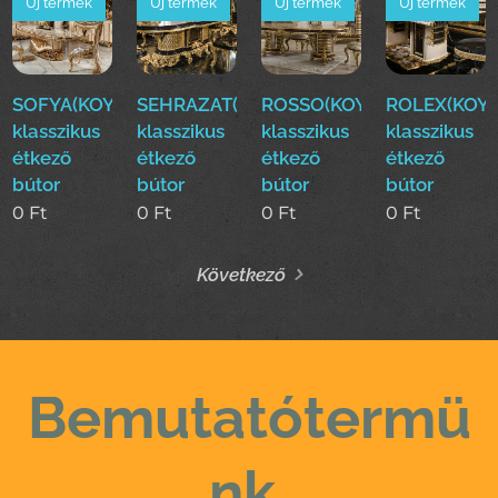
Új termék
Új termék
Új termék
Új termék
SOFYA(KOYUN)Luxus
SEHRAZAT(KOYUN)Luxus
ROSSO(KOYUN)Luxus
ROLEX(KOYU
klasszikus
klasszikus
klasszikus
klasszikus
étkező
étkező
étkező
étkező
bútor
bútor
bútor
bútor
0
Ft
0
Ft
0
Ft
0
Ft
Következő
Bemutatótermü
nk