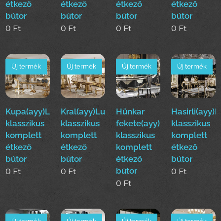
étkező
étkező
étkező
étkező
bútor
bútor
bútor
bútor
0
Ft
0
Ft
0
Ft
0
Ft
Új termék
Új termék
Új termék
Új termék
Kupa(ayy)Luxus
Kral(ayy)Luxus
Hünkar
Hasirli(ayy)
klasszikus
klasszikus
fekete(ayy)Luxus
klasszikus
komplett
komplett
klasszikus
komplett
étkező
étkező
komplett
étkező
bútor
bútor
étkező
bútor
bútor
0
Ft
0
Ft
0
Ft
0
Ft