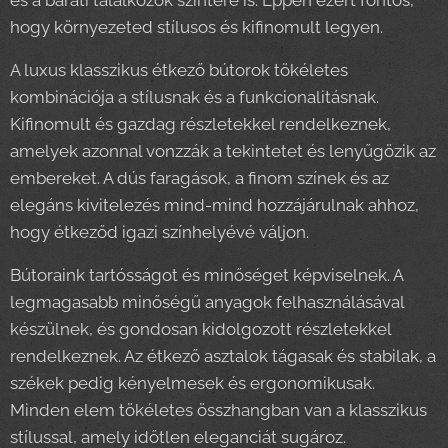
és a baráti találkozók színtere is. Éppen ezért fontos,
hogy környezeted stílusos és kifinomult legyen.
A luxus klasszikus étkező bútorok tökéletes
kombinációja a stílusnak és a funkcionalitásnak.
Kifinomult és gazdag részletekkel rendelkeznek,
amelyek azonnal vonzzák a tekintetet és lenyűgözik az
embereket. A dús faragások, a finom színek és az
elegáns kivitelezés mind-mind hozzájárulnak ahhoz,
hogy étkeződ igazi színhelyévé váljon.
Bútoraink tartósságot és minőséget képviselnek. A
legmagasabb minőségű anyagok felhasználásával
készülnek, és gondosan kidolgozott részletekkel
rendelkeznek. Az étkező asztalok tágasak és stabilak, a
székek pedig kényelmesek és ergonomikusak.
Minden elem tökéletes összhangban van a klasszikus
stílussal, amely időtlen eleganciát sugároz.