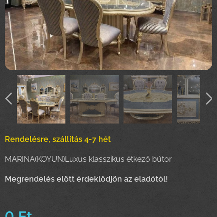
Rendelésre, szállítás 4-7 hét
MARINA(KOYUN)Luxus klasszikus étkező bútor
Megrendelés elött érdeklődjön az eladótól!
0
Ft