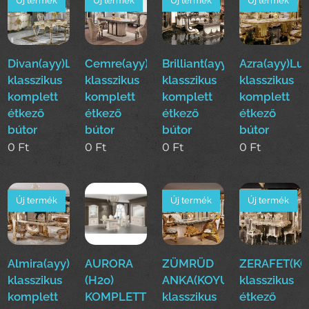
Új termék
Új termék
Új termék
Új termék
Divan(ayy)Luxus
Cemre(ayy)Luxus
Brilliant(ayy)Luxus
Azra(ayy)Lu
klasszikus
klasszikus
klasszikus
klasszikus
komplett
komplett
komplett
komplett
étkező
étkező
étkező
étkező
bútor
bútor
bútor
bútor
0
Ft
0
Ft
0
Ft
0
Ft
Új termék
Új termék
Új termék
Almira(ayy)Luxus
AURORA
ZÜMRÜD
ZERAFET(KO
klasszikus
(H2o)
ANKA(KOYUN)Luxus
klasszikus
komplett
KOMPLETT
klasszikus
étkező