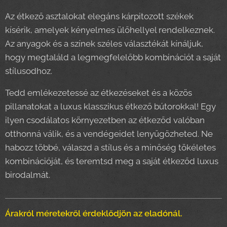
Az étkező asztalokat elegáns kárpitozott székek
kísérik, amelyek kényelmes ülőhellyel rendelkeznek.
Az anyagok és a színek széles választékát kínáljuk,
hogy megtaláld a legmegfelelőbb kombinációt a saját
stílusodhoz.
Tedd emlékezetessé az étkezéseket és a közös
pillanatokat a luxus klasszikus étkező bútorokkal! Egy
ilyen csodálatos környezetben az étkeződ valóban
otthonná válik, és a vendégeidet lenyűgözheted. Ne
habozz többé, válaszd a stílus és a minőség tökéletes
kombinációját, és teremtsd meg a saját étkeződ luxus
birodalmát.
Árakról méretekről érdeklődjön az eladónál.