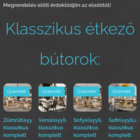
Megrendelés elött érdeklődjön az eladótól!
Klasszikus étkező
bútorok:
Új termék
Új termék
Új termék
Új termék
Zümrüt(ayy)Luxus
Versa(ayy)Luxus
Sofya(ayy)Luxus
Safir(ayy)Lu
klasszikus
klasszikus
klasszikus
klasszikus
komplett
komplett
komplett
komplett