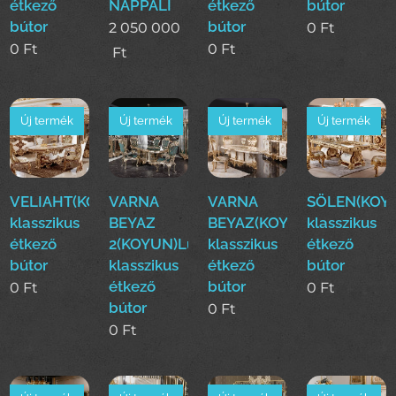
étkező
NAPPALI
étkező
bútor
bútor
bútor
2 050 000
0
Ft
0
Ft
0
Ft
Ft
Új termék
Új termék
Új termék
Új termék
VELIAHT(KOYUN)Luxus
VARNA
VARNA
SÖLEN(KOY
klasszikus
BEYAZ
BEYAZ(KOYUN)Luxus
klasszikus
étkező
2(KOYUN)Luxus
klasszikus
étkező
bútor
klasszikus
étkező
bútor
étkező
bútor
0
Ft
0
Ft
bútor
0
Ft
0
Ft