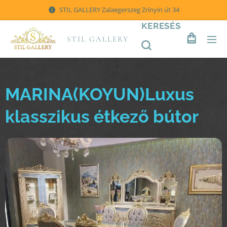
STIL GALLERY Zalaegerszeg Zrínyin út 34
KERESÉS
STIL GALLERY
MARINA(KOYUN)Luxus
klasszikus étkező bútor