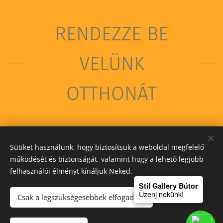
RENDEZZE BE
VELÜNK
OTTHONÁT
Sütiket használunk, hogy biztosítsuk a weboldal megfelelő
STIL GALLERY KFT
működését és biztonságát, valamint hogy a lehető legjobb
felhasználói élményt kínáljuk Neked.
Sütik
Stil Gallery Bútor
Üzenj nekünk!
Csak a legszükségesebbek elfogadása