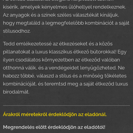
kísérik, amelyek kényelmes ülőhellyel rendelkeznek.
Az anyagok és a színek széles választékát kínáljuk,
hogy megtaláld a legmegfelelőbb kombinációt a saját
stílusodhoz.
Tedd emlékezetessé az étkezéseket és a közös
pillanatokat a luxus klasszikus étkező bútorokkal! Egy
ilyen csodálatos környezetben az étkeződ valóban
otthonná válik, és a vendégeidet lenyűgözheted. Ne
habozz többé, válaszd a stílus és a minőség tökéletes
kombinációját, és teremtsd meg a saját étkeződ luxus
birodalmát.
Árakról méretekről érdeklődjön az eladónál.
Megrendelés elött érdeklődjön az eladótól!