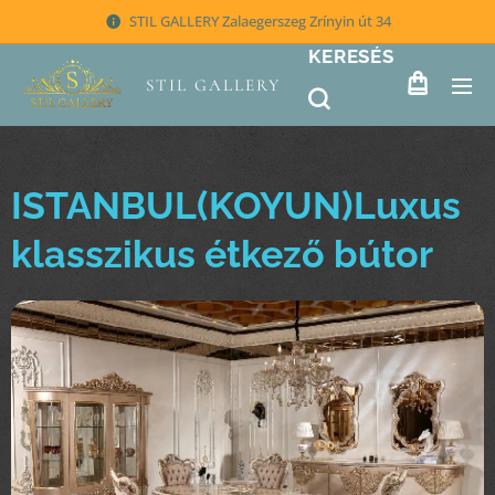
STIL GALLERY Zalaegerszeg Zrínyin út 34
KERESÉS
STIL GALLERY
ISTANBUL(KOYUN)Luxus
klasszikus étkező bútor