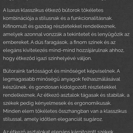
A luxus klasszikus étkező bútorok tökéletes
kombinációja a stílusnak és a funkcionalitásnak.
Kifinomult és gazdag részletekkel rendelkeznek,
amelyek azonnal vonzzák a tekintetet és lenyűgözik az
embereket. A dús faragások, a finom színek és az
elegáns kivitelezés mind-mind hozzájárulnak ahhoz,
hogy étkeződ igazi színhelyévé váljon.
Bútoraink tartósságot és minőséget képviselnek. A
legmagasabb minőségű anyagok felhasználásával
készülnek, és gondosan kidolgozott részletekkel
rendelkeznek. Az étkező asztalok tágasak és stabilak, a
székek pedig kényelmesek és ergonomikusak.
Minden elem tökéletes összhangban van a klasszikus
stílussal, amely időtlen eleganciát sugároz.
Az étkező asztalokat elegáns kárpitozott székek