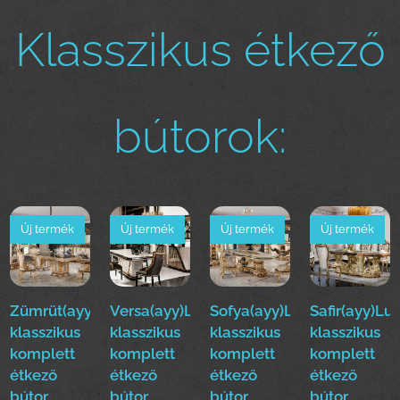
Klasszikus étkező
bútorok:
Új termék
Új termék
Új termék
Új termék
Zümrüt(ayy)Luxus
Versa(ayy)Luxus
Sofya(ayy)Luxus
Safir(ayy)Lu
klasszikus
klasszikus
klasszikus
klasszikus
komplett
komplett
komplett
komplett
étkező
étkező
étkező
étkező
bútor
bútor
bútor
bútor