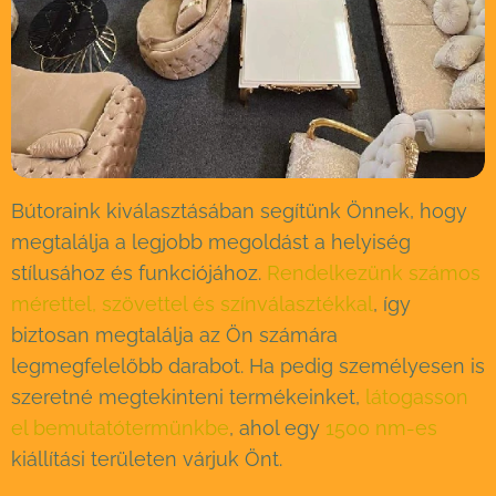
Bútoraink kiválasztásában segítünk Önnek, hogy
megtalálja a legjobb megoldást a helyiség
stílusához és funkciójához.
Rendelkezünk számos
mérettel, szövettel és színválasztékkal
, így
biztosan megtalálja az Ön számára
legmegfelelőbb darabot. Ha pedig személyesen is
szeretné megtekinteni termékeinket,
látogasson
el bemutatótermünkbe
, ahol egy
1500 nm-es
kiállítási területen várjuk Önt.