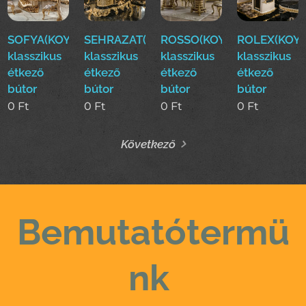
SOFYA(KOYUN)Luxus
SEHRAZAT(KOYUN)Luxus
ROSSO(KOYUN)Luxus
ROLEX(KOYU
klasszikus
klasszikus
klasszikus
klasszikus
étkező
étkező
étkező
étkező
bútor
bútor
bútor
bútor
0
Ft
0
Ft
0
Ft
0
Ft
Következő
Bemutatótermü
nk