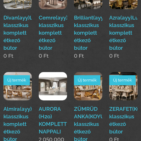
Divan(ayy)Luxus
Cemre(ayy)Luxus
Brilliant(ayy)Luxus
Azra(ayy)Lu
klasszikus
klasszikus
klasszikus
klasszikus
komplett
komplett
komplett
komplett
étkező
étkező
étkező
étkező
bútor
bútor
bútor
bútor
0
Ft
0
Ft
0
Ft
0
Ft
Új termék
Új termék
Új termék
Almira(ayy)Luxus
AURORA
ZÜMRÜD
ZERAFET(KO
klasszikus
(H2o)
ANKA(KOYUN)Luxus
klasszikus
komplett
KOMPLETT
klasszikus
étkező
étkező
NAPPALI
étkező
bútor
bútor
bútor
2 050 000
0
Ft