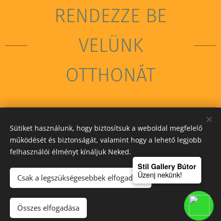
RENDEZZE BE
VELÜNK
OTTHONÁT
Sütiket használunk, hogy biztosítsuk a weboldal megfelelő
STIL GALLERY KFT
működését és biztonságát, valamint hogy a lehető legjobb
felhasználói élményt kínáljuk Neked.
Sütik
Stil Gallery Bútor
Üzenj nekünk!
Csak a legszükségesebbek elfogadása
Kosárba
Összes elfogadása