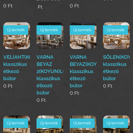
0
Ft
0
Ft
Ft
Új termék
Új termék
Új termék
Új termék
VELIAHT(KOYUN)Luxus
VARNA
VARNA
SÖLEN(KOY
klasszikus
BEYAZ
BEYAZ(KOYUN)Luxus
klasszikus
étkező
2(KOYUN)Luxus
klasszikus
étkező
bútor
klasszikus
étkező
bútor
étkező
bútor
0
Ft
0
Ft
bútor
0
Ft
0
Ft
Új termék
Új termék
Új termék
Új termék