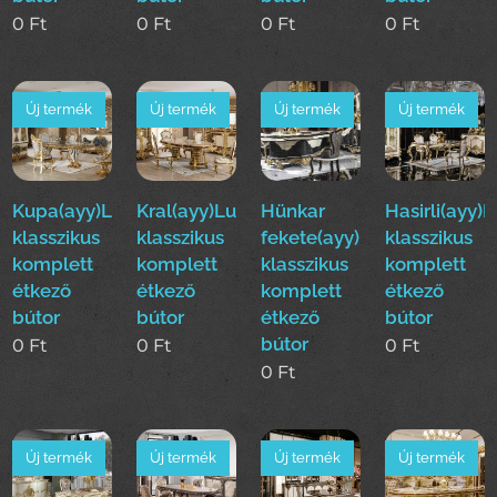
0
Ft
0
Ft
0
Ft
0
Ft
Új termék
Új termék
Új termék
Új termék
Kupa(ayy)Luxus
Kral(ayy)Luxus
Hünkar
Hasirli(ayy)
klasszikus
klasszikus
fekete(ayy)Luxus
klasszikus
komplett
komplett
klasszikus
komplett
étkező
étkező
komplett
étkező
bútor
bútor
étkező
bútor
bútor
0
Ft
0
Ft
0
Ft
0
Ft
Új termék
Új termék
Új termék
Új termék