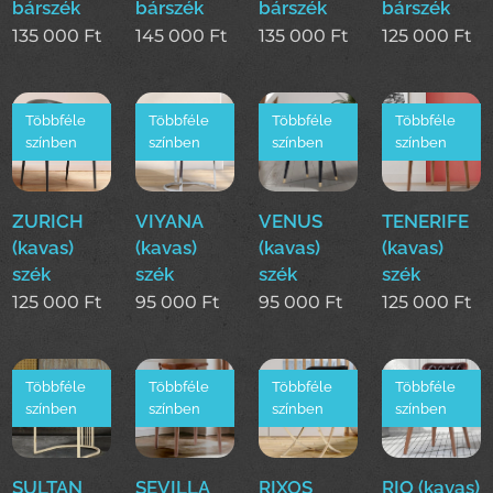
bárszék
bárszék
bárszék
bárszék
135 000
Ft
145 000
Ft
135 000
Ft
125 000
Ft
Többféle
Többféle
Többféle
Többféle
színben
színben
színben
színben
ZURICH
VIYANA
VENUS
TENERIFE
(kavas)
(kavas)
(kavas)
(kavas)
szék
szék
szék
szék
125 000
Ft
95 000
Ft
95 000
Ft
125 000
Ft
Többféle
Többféle
Többféle
Többféle
színben
színben
színben
színben
SULTAN
SEVILLA
RIXOS
RIO (kavas)