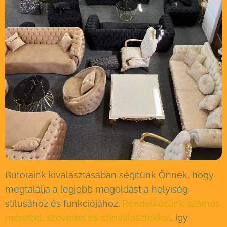
Bútoraink kiválasztásában segítünk Önnek, hogy
megtalálja a legjobb megoldást a helyiség
stílusához és funkciójához.
Rendelkezünk számos
mérettel, szövettel és színválasztékkal
, így