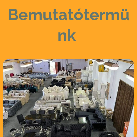
Bemutatótermü
nk