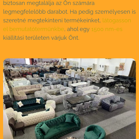
biztosan megtalálja az Ön számára
legmegfelelőbb darabot. Ha pedig személyesen is
szeretné megtekinteni termékeinket,
látogasson
el bemutatótermünkbe
, ahol egy
1500 nm-es
kiállítási területen várjuk Önt.