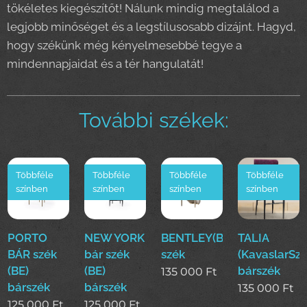
tökéletes kiegészítőt! Nálunk mindig megtalálod a
legjobb minőséget és a legstílusosabb dizájnt. Hagyd,
hogy székünk még kényelmesebbé tegye a
mindennapjaidat és a tér hangulatát!
További székek:
Többféle
Többféle
Többféle
Többféle
színben
színben
színben
színben
PORTO
NEW YORK
BENTLEY(BE)
TALIA
BÁR szék
bár szék
szék
(KavaslarSz
(BE)
(BE)
bárszék
135 000
Ft
bárszék
bárszék
135 000
Ft
125 000
Ft
125 000
Ft