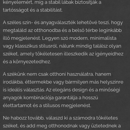
kényelemért, míg a stabil lábak biztosítják a
tartósságot és a stabilitást.
A széles szín- és anyagválaszték lehetővé teszi, hogy
megtaláld az otthonodba és a belső térbe leginkább
illő megjelenést. Legyen szó modern, minimalista
vagy klasszikus stílusról, nálunk mindig találsz olyan
széket, amely tökéletesen illeszkedik az igényeidhez
és a környezetedhez.
A székünk nem csak otthoni használatra, hanem
irodákba, éttermekbe vagy bármilyen más helyszínre
is ideális választás. Az elegáns design és a minőségi
anyagok kombinációja garantálja a hosszú
élettartamot és a stílusos megjelenést.
Ne habozz tovább, válaszd ki a számodra tökéletes
széket, és add meg otthonodnak vagy üzletednek a