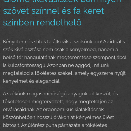
szövet színnel és fa keret
színben rendelhető
Kényelem és stílus találkozik a székünkben! Az ideális
szék kiválasztása nem csak a kényelmed, hanem a
belső tér hangulatának megteremtése szempontjából
is kulcsfontosságú. Azonban ne aggódj, nálunk
megtalálod a tökéletes széket, amely egyszerre nyújt
kényelmet és eleganciát.
A székünk magas minőségű anyagokból készül, és
tökéletesen megtervezett, hogy megfeleljen az
elvárásaidnak. Az ergonomikus kialakításnak
köszönhetően hosszú órákon át kényelmes ülést
biztosít. Az ülőrész puha párnázata a tökéletes