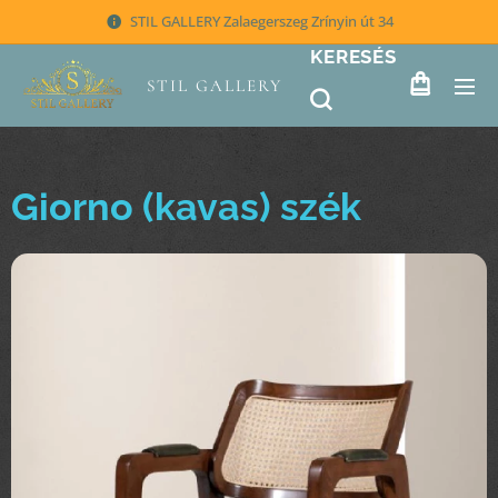
STIL GALLERY Zalaegerszeg Zrínyin út 34
KERESÉS
STIL GALLERY
Giorno (kavas) szék