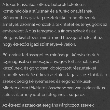
A luxus klasszikus étkező bútorok tökéletes
kombinációja a stílusnak és a funkcionalitásnak.
Kifinomult és gazdag részletekkel rendelkeznek,
amelyek azonnal vonzzák a tekintetet és lenyűgözik az
embereket. A dús faragások, a finom színek és az
elegáns kivitelezés mind-mind hozzájárulnak ahhoz,
hogy étkeződ igazi színhelyévé váljon.
Bútoraink tartósságot és minőséget képviselnek. A
legmagasabb minőségű anyagok felhasználásával
készülnek, és gondosan kidolgozott részletekkel
rendelkeznek. Az étkező asztalok tágasak és stabilak, a
székek pedig kényelmesek és ergonomikusak.
Minden elem tökéletes összhangban van a klasszikus
stílussal, amely időtlen eleganciát sugároz.
Az étkező asztalokat elegáns kárpitozott székek