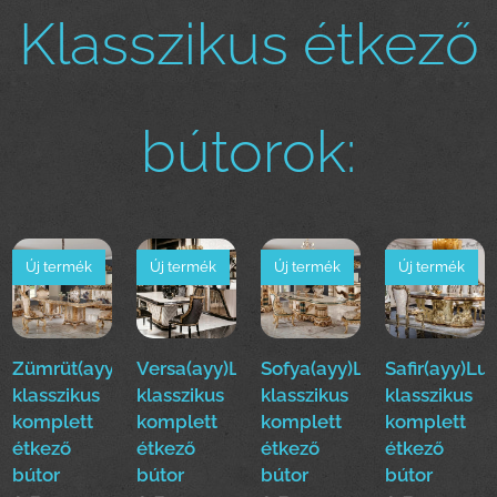
Klasszikus étkező
bútorok:
Új termék
Új termék
Új termék
Új termék
Zümrüt(ayy)Luxus
Versa(ayy)Luxus
Sofya(ayy)Luxus
Safir(ayy)Lu
klasszikus
klasszikus
klasszikus
klasszikus
komplett
komplett
komplett
komplett
étkező
étkező
étkező
étkező
bútor
bútor
bútor
bútor