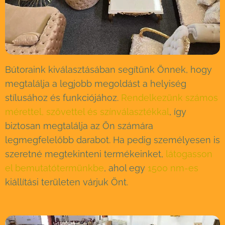
Bútoraink kiválasztásában segítünk Önnek, hogy
megtalálja a legjobb megoldást a helyiség
stílusához és funkciójához.
Rendelkezünk számos
mérettel, szövettel és színválasztékkal
, így
biztosan megtalálja az Ön számára
legmegfelelőbb darabot. Ha pedig személyesen is
szeretné megtekinteni termékeinket,
látogasson
el bemutatótermünkbe
, ahol egy
1500 nm-es
kiállítási területen várjuk Önt.