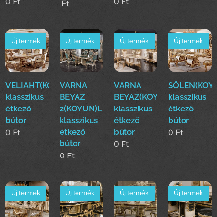
0
Ft
0
Ft
Ft
Új termék
Új termék
Új termék
Új termék
VELIAHT(KOYUN)Luxus
VARNA
VARNA
SÖLEN(KOY
klasszikus
BEYAZ
BEYAZ(KOYUN)Luxus
klasszikus
étkező
2(KOYUN)Luxus
klasszikus
étkező
bútor
klasszikus
étkező
bútor
étkező
bútor
0
Ft
0
Ft
bútor
0
Ft
0
Ft
Új termék
Új termék
Új termék
Új termék