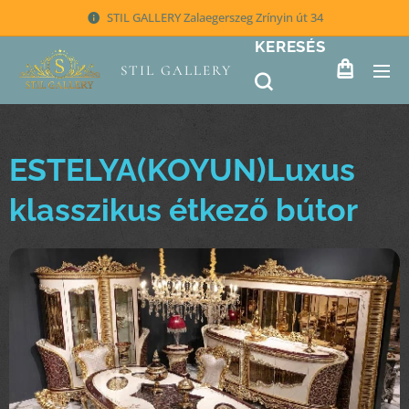
STIL GALLERY Zalaegerszeg Zrínyin út 34
KERESÉS
STIL GALLERY
ESTELYA(KOYUN)Luxus
klasszikus étkező bútor