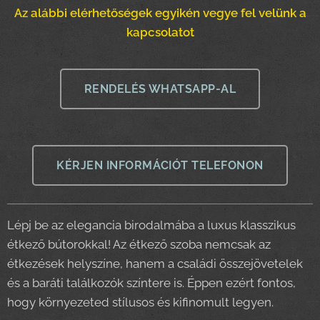
Az alábbi elérhetőségek egyikén vegye fel velünk a
kapcsolatot
RENDELÉS WHATSAPP-AL
KÉRJEN INFORMÁCIÓT TELEFONON
Lépj be az elegancia birodalmába a luxus klasszikus
étkező bútorokkal! Az étkező szoba nemcsak az
étkezések helyszíne, hanem a családi összejövetelek
és a baráti találkozók színtere is. Éppen ezért fontos,
hogy környezeted stílusos és kifinomult legyen.