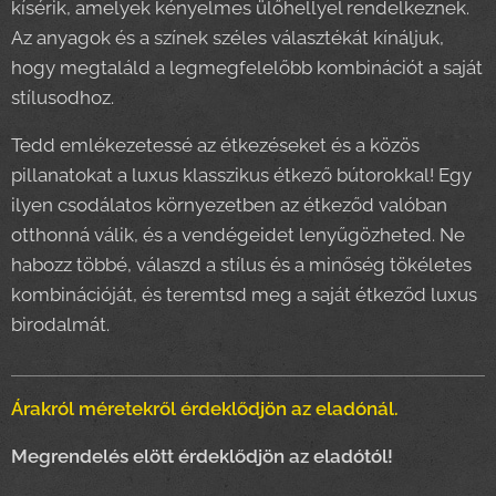
kísérik, amelyek kényelmes ülőhellyel rendelkeznek.
Az anyagok és a színek széles választékát kínáljuk,
hogy megtaláld a legmegfelelőbb kombinációt a saját
stílusodhoz.
Tedd emlékezetessé az étkezéseket és a közös
pillanatokat a luxus klasszikus étkező bútorokkal! Egy
ilyen csodálatos környezetben az étkeződ valóban
otthonná válik, és a vendégeidet lenyűgözheted. Ne
habozz többé, válaszd a stílus és a minőség tökéletes
kombinációját, és teremtsd meg a saját étkeződ luxus
birodalmát.
Árakról méretekről érdeklődjön az eladónál.
Megrendelés elött érdeklődjön az eladótól!