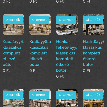
0
Ft
0
Ft
0
Ft
0
Ft
Új termék
Új termék
Új termék
Új termék
Kupa(ayy)Luxus
Kral(ayy)Luxus
Hünkar
Hasirli(ayy)
klasszikus
klasszikus
fekete(ayy)Luxus
klasszikus
komplett
komplett
klasszikus
komplett
étkező
étkező
komplett
étkező
bútor
bútor
étkező
bútor
bútor
0
Ft
0
Ft
0
Ft
0
Ft
Új termék
Új termék
Új termék
Új termék