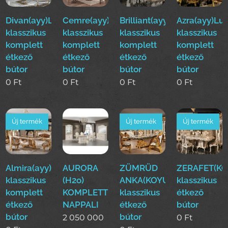
Divan(ayy)Luxus
Cemre(ayy)Luxus
Brilliant(ayy)Luxus
Azra(ayy)Lu
klasszikus
klasszikus
klasszikus
klasszikus
komplett
komplett
komplett
komplett
étkező
étkező
étkező
étkező
bútor
bútor
bútor
bútor
0
Ft
0
Ft
0
Ft
0
Ft
Új termék
Új termék
Új termék
Almira(ayy)Luxus
AURORA
ZÜMRÜD
ZERAFET(KO
klasszikus
(H2o)
ANKA(KOYUN)Luxus
klasszikus
komplett
KOMPLETT
klasszikus
étkező
étkező
NAPPALI
étkező
bútor
bútor
bútor
2 050 000
0
Ft