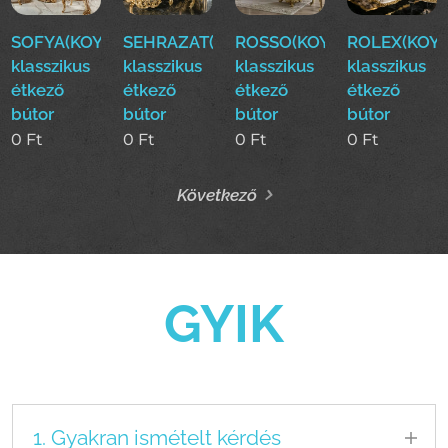
SOFYA(KOYUN)Luxus
SEHRAZAT(KOYUN)Luxus
ROSSO(KOYUN)Luxus
ROLEX(KOYU
klasszikus
klasszikus
klasszikus
klasszikus
étkező
étkező
étkező
étkező
bútor
bútor
bútor
bútor
0
Ft
0
Ft
0
Ft
0
Ft
Következő
GYIK
1. Gyakran ismételt kérdés