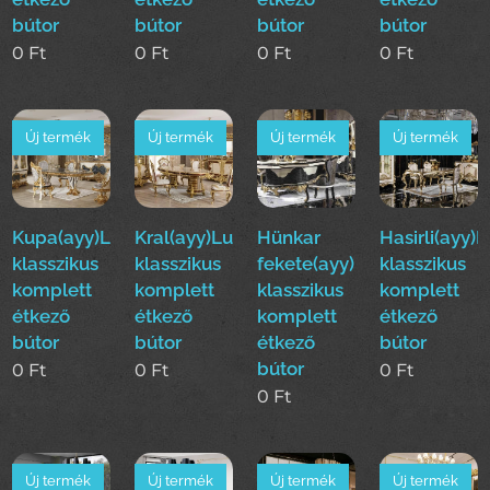
bútor
bútor
bútor
bútor
0
Ft
0
Ft
0
Ft
0
Ft
Új termék
Új termék
Új termék
Új termék
Kupa(ayy)Luxus
Kral(ayy)Luxus
Hünkar
Hasirli(ayy)
klasszikus
klasszikus
fekete(ayy)Luxus
klasszikus
komplett
komplett
klasszikus
komplett
étkező
étkező
komplett
étkező
bútor
bútor
étkező
bútor
bútor
0
Ft
0
Ft
0
Ft
0
Ft
Új termék
Új termék
Új termék
Új termék