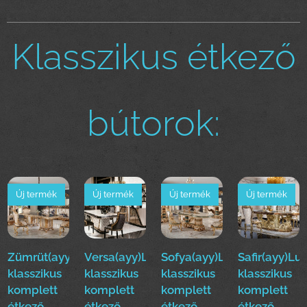
Klasszikus étkező
bútorok:
Új termék
Új termék
Új termék
Új termék
Zümrüt(ayy)Luxus
Versa(ayy)Luxus
Sofya(ayy)Luxus
Safir(ayy)Lu
klasszikus
klasszikus
klasszikus
klasszikus
komplett
komplett
komplett
komplett
étkező
étkező
étkező
étkező