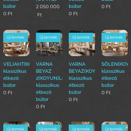
bútor
bútor
2 050 000
0
Ft
0
Ft
0
Ft
Ft
Új termék
Új termék
Új termék
Új termék
VELIAHT(KOYUN)Luxus
VARNA
VARNA
SÖLEN(KOY
klasszikus
BEYAZ
BEYAZ(KOYUN)Luxus
klasszikus
étkező
2(KOYUN)Luxus
klasszikus
étkező
bútor
klasszikus
étkező
bútor
étkező
bútor
0
Ft
0
Ft
bútor
0
Ft
0
Ft
Új termék
Új termék
Új termék
Új termék