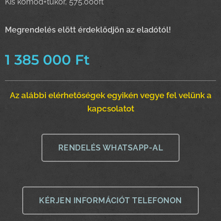
Kis komód+tükör, 575.000ft
Megrendelés elött érdeklődjön az eladótól!
1 385 000
Ft
Az alábbi elérhetőségek egyikén vegye fel velünk a
kapcsolatot
RENDELÉS WHATSAPP-AL
KÉRJEN INFORMÁCIÓT TELEFONON