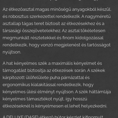
Az étkezőasztal magas minőségű anyagokból készül,
és robosztus szerkezettel rendelkezik. A nagyméretű
asztallap tágas teret biztosít az étkezésekhez és a
társasági összejövetelekhez. Az asztal tökéletesen
megmunkált részletekkel és finom kidolgozással
rendelkezik, hogy vonzó megjelenést és tartósságot
nyújtson.
A hat kényelmes szék a maximális kényelmet és
támogatást biztosítja az étkezések során. A székek
kárpitozott ülőfelülete puha párnázattal és
ergonomikus kialakítással rendelkezik, hogy
kényelmes ülési élményt nyújtson. A szék háttámlája
kényelmes támasztékot nyújt, így hosszú
étkezéseknél is kényelmesen el lehet helyezkedni.
A DELUXE (DASE) étkező bútor készlet kifinomult