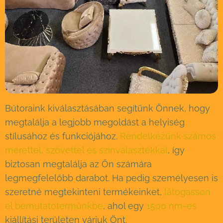
Bútoraink kiválasztásában segítünk Önnek, hogy
megtalálja a legjobb megoldást a helyiség
stílusához és funkciójához.
Rendelkezünk számos
mérettel, szövettel és színválasztékkal
, így
biztosan megtalálja az Ön számára
legmegfelelőbb darabot. Ha pedig személyesen is
szeretné megtekinteni termékeinket,
látogasson
el bemutatótermünkbe
, ahol egy
1500 nm-es
kiállítási területen várjuk Önt.