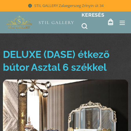
STIL GALLERY Zalaegerszeg Zrínyin út 34
KERESÉS
STIL GALLERY
DELUXE (DASE) étkező
bútor Asztal 6 székkel