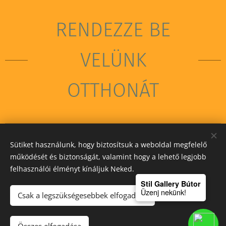
RENDEZZE BE
VELÜNK
OTTHONÁT
Sütiket használunk, hogy biztosítsuk a weboldal megfelelő
STIL GALLERY KFT
működését és biztonságát, valamint hogy a lehető legjobb
felhasználói élményt kínáljuk Neked.
Sütik
Stil Gallery Bútor
Üzenj nekünk!
Csak a legszükségesebbek elfogadása
Kosárba