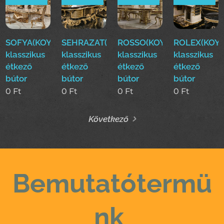
SOFYA(KOYUN)Luxus
SEHRAZAT(KOYUN)Luxus
ROSSO(KOYUN)Luxus
ROLEX(KOYU
klasszikus
klasszikus
klasszikus
klasszikus
étkező
étkező
étkező
étkező
bútor
bútor
bútor
bútor
0
Ft
0
Ft
0
Ft
0
Ft
Következő
Bemutatótermü
nk