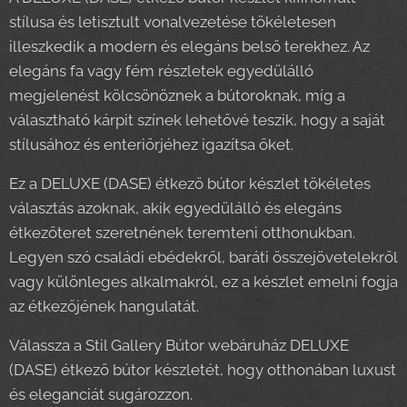
stílusa és letisztult vonalvezetése tökéletesen
illeszkedik a modern és elegáns belső terekhez. Az
elegáns fa vagy fém részletek egyedülálló
megjelenést kölcsönöznek a bútoroknak, míg a
választható kárpit színek lehetővé teszik, hogy a saját
stílusához és enteriőrjéhez igazítsa őket.
Ez a DELUXE (DASE) étkező bútor készlet tökéletes
választás azoknak, akik egyedülálló és elegáns
étkezőteret szeretnének teremteni otthonukban.
Legyen szó családi ebédekről, baráti összejövetelekről
vagy különleges alkalmakról, ez a készlet emelni fogja
az étkezőjének hangulatát.
Válassza a Stil Gallery Bútor webáruház DELUXE
(DASE) étkező bútor készletét, hogy otthonában luxust
és eleganciát sugározzon.