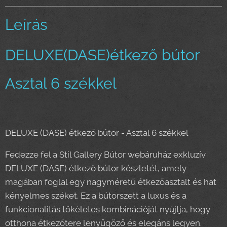
Leírás
DELUXE(DASE)étkező bútor
Asztal 6 székkel
DELUXE (DASE) étkező bútor - Asztal 6 székkel
Fedezze fel a Stil Gallery Bútor webáruház exkluzív
DELUXE (DASE) étkező bútor készletét, amely
magában foglal egy nagyméretű étkezőasztalt és hat
kényelmes széket. Ez a bútorszett a luxus és a
funkcionalitás tökéletes kombinációját nyújtja, hogy
otthona étkezőtere lenyűgöző és elegáns legyen.