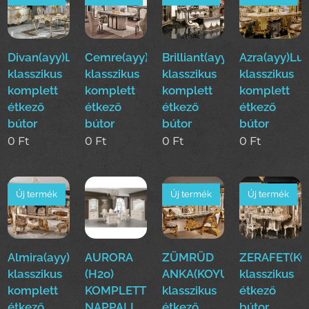
Divan(ayy)Luxus
Cemre(ayy)Luxus
Brilliant(ayy)Luxus
Azra(ayy)Lu
klasszikus
klasszikus
klasszikus
klasszikus
komplett
komplett
komplett
komplett
étkező
étkező
étkező
étkező
bútor
bútor
bútor
bútor
0
Ft
0
Ft
0
Ft
0
Ft
Új termék
Új termék
Új termék
Almira(ayy)Luxus
AURORA
ZÜMRÜD
ZERAFET(KO
klasszikus
(H2o)
ANKA(KOYUN)Luxus
klasszikus
komplett
KOMPLETT
klasszikus
étkező
étkező
NAPPALI
étkező
bútor