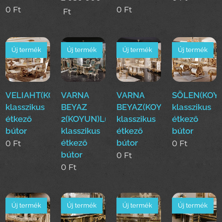
0
Ft
0
Ft
Ft
Új termék
Új termék
Új termék
Új termék
VELIAHT(KOYUN)Luxus
VARNA
VARNA
SÖLEN(KOY
klasszikus
BEYAZ
BEYAZ(KOYUN)Luxus
klasszikus
étkező
2(KOYUN)Luxus
klasszikus
étkező
bútor
klasszikus
étkező
bútor
étkező
bútor
0
Ft
0
Ft
bútor
0
Ft
0
Ft
Új termék
Új termék
Új termék
Új termék