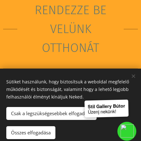
RENDEZZE BE
VELÜNK
OTTHONÁT
Sütiket használunk, hogy biztosítsuk a weboldal megfelelő
STIL GALLERY KFT
működését és biztonságát, valamint hogy a lehető legjobb
felhasználói élményt kínáljuk Neked.
Sütik
Stil Gallery Bútor
Üzenj nekünk!
Csak a legszükségesebbek elfogadása
Kosárba
Összes elfogadása