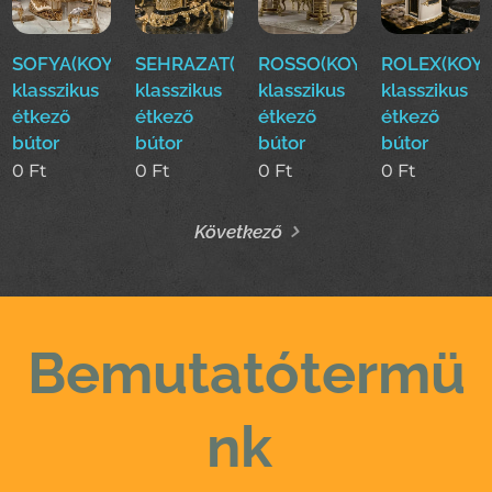
SOFYA(KOYUN)Luxus
SEHRAZAT(KOYUN)Luxus
ROSSO(KOYUN)Luxus
ROLEX(KOYU
klasszikus
klasszikus
klasszikus
klasszikus
étkező
étkező
étkező
étkező
bútor
bútor
bútor
bútor
0
Ft
0
Ft
0
Ft
0
Ft
Következő
Bemutatótermü
nk