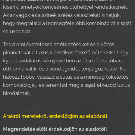
kísérik, amelyek kényelmes ülőhellyel rendelkeznek.
Az anyagok és a színek széles választékát kínáljuk,
hogy megtaláld a legmegfelelőbb kombinációt a saját
stílusodhoz.
Tedd emlékezetessé az étkezéseket és a közös
pillanatokat a luxus klasszikus étkező bútorokkal! Egy
ilyen csodálatos környezetben az étkeződ valóban
otthonná válik, és a vendégeidet lenyűgözheted. Ne
habozz többé, válaszd a stílus és a minőség tökéletes
kombinációját, és teremtsd meg a saját étkeződ luxus
birodalmát.
Árakról méretekről érdeklődjön az eladónál.
Megrendelés elött érdeklődjön az eladótól!