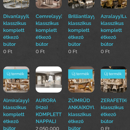
Divan(ayy)Luxus
Cemre(ayy)Luxus
Brilliant(ayy)Luxus
Azra(ayy)Lu
klasszikus
klasszikus
klasszikus
klasszikus
komplett
komplett
komplett
komplett
étkező
étkező
étkező
étkező
bútor
bútor
bútor
bútor
0
Ft
0
Ft
0
Ft
0
Ft
Új termék
Új termék
Új termék
Almira(ayy)Luxus
AURORA
ZÜMRÜD
ZERAFET(KO
klasszikus
(H2o)
ANKA(KOYUN)Luxus
klasszikus
komplett
KOMPLETT
klasszikus
étkező
étkező
NAPPALI
étkező
bútor
bútor
bútor
2 050 000
0
Ft