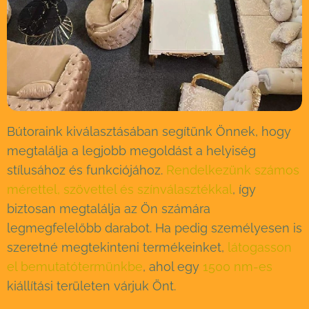
Bútoraink kiválasztásában segítünk Önnek, hogy
megtalálja a legjobb megoldást a helyiség
stílusához és funkciójához.
Rendelkezünk számos
mérettel, szövettel és színválasztékkal
, így
biztosan megtalálja az Ön számára
legmegfelelőbb darabot. Ha pedig személyesen is
szeretné megtekinteni termékeinket,
látogasson
el bemutatótermünkbe
, ahol egy
1500 nm-es
kiállítási területen várjuk Önt.