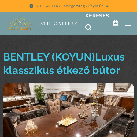
STIL GALLERY Zalaegerszeg Zrínyin út 34
KERESÉS
STIL GALLERY
BENTLEY (KOYUN)Luxus
klasszikus étkező bútor