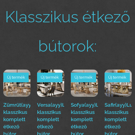
Klasszikus étkező
bútorok:
Új termék
Új termék
Új termék
Új termék
Zümrüt(ayy)Luxus
Versa(ayy)Luxus
Sofya(ayy)Luxus
Safir(ayy)Lu
klasszikus
klasszikus
klasszikus
klasszikus
komplett
komplett
komplett
komplett
étkező
étkező
étkező
étkező
bútor
bútor
bútor
bútor