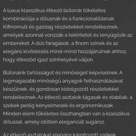
A luxus klasszikus étkező bútorok tökéletes
kombinációja a stílusnak és a funkcionalitásnak.
Kifinomult és gazdag részletekkel rendelkeznek,
amelyek azonnal vonzzák a tekintetet és lenyűgözik az
embereket. A dús faragások, a finom színek és az
elegáns kivitelezés mind-mind hozzájárulnak ahhoz,
hogy étkeződ igazi színhelyévé váljon.
Bútoraink tartósságot és minőséget képviselnek. A
legmagasabb minőségű anyagok felhasználásával
készülnek, és gondosan kidolgozott részletekkel
rendelkeznek. Az étkező asztalok tágasak és stabilak, a
székek pedig kényelmesek és ergonomikusak.
Minden elem tökéletes összhangban van a klasszikus
stílussal, amely időtlen eleganciát sugároz.
Az étkező asztalokat elegáns kárpitozott székek