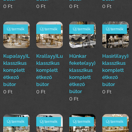
0
Ft
0
Ft
0
Ft
0
Ft
Új termék
Új termék
Új termék
Új termék
Kupa(ayy)Luxus
Kral(ayy)Luxus
Hünkar
Hasirli(ayy)
klasszikus
klasszikus
fekete(ayy)Luxus
klasszikus
komplett
komplett
klasszikus
komplett
étkező
étkező
komplett
étkező
bútor
bútor
étkező
bútor
bútor
0
Ft
0
Ft
0
Ft
0
Ft
Új termék
Új termék
Új termék
Új termék