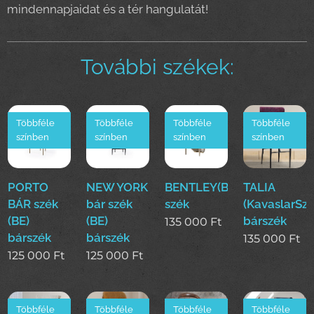
mindennapjaidat és a tér hangulatát!
További székek:
Többféle
Többféle
Többféle
Többféle
színben
színben
színben
színben
PORTO
NEW YORK
BENTLEY(BE)
TALIA
BÁR szék
bár szék
szék
(KavaslarSz
(BE)
(BE)
bárszék
135 000
Ft
bárszék
bárszék
135 000
Ft
125 000
Ft
125 000
Ft
Többféle
Többféle
Többféle
Többféle