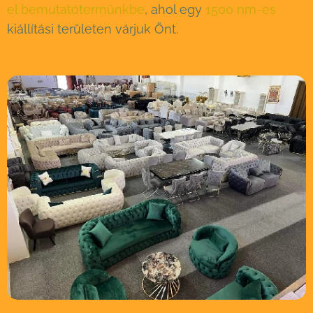
el bemutatótermünkbe
, ahol egy
1500 nm-es
kiállítási területen várjuk Önt.