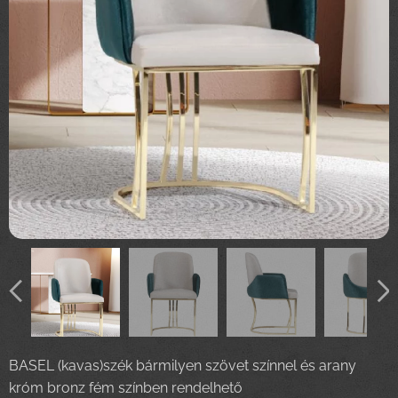
BASEL (kavas)szék bármilyen szövet színnel és arany
króm bronz fém színben rendelhető