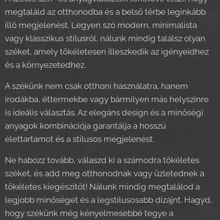
megtaláld az otthonodba és a belső térbe leginkább
illő megjelenést. Legyen szó modern, minimalista
vagy klasszikus stílusról, nálunk mindig találsz olyan
széket, amely tökéletesen illeszkedik az igényeidhez
és a környezetedhez.
A székünk nem csak otthoni használatra, hanem
irodákba, éttermekbe vagy bármilyen más helyszínre
is ideális választás. Az elegáns design és a minőségi
anyagok kombinációja garantálja a hosszú
élettartamot és a stílusos megjelenést.
Ne habozz tovább, válaszd ki a számodra tökéletes
széket, és add meg otthonodnak vagy üzletednek a
tökéletes kiegészítőt! Nálunk mindig megtalálod a
legjobb minőséget és a legstílusosabb dizájnt. Hagyd,
hogy székünk még kényelmesebbé tegye a