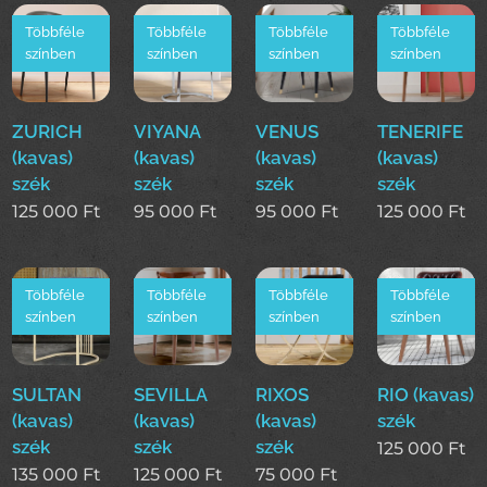
Többféle
Többféle
Többféle
Többféle
színben
színben
színben
színben
ZURICH
VIYANA
VENUS
TENERIFE
(kavas)
(kavas)
(kavas)
(kavas)
szék
szék
szék
szék
125 000
Ft
95 000
Ft
95 000
Ft
125 000
Ft
Többféle
Többféle
Többféle
Többféle
színben
színben
színben
színben
SULTAN
SEVILLA
RIXOS
RIO (kavas)
(kavas)
(kavas)
(kavas)
szék
szék
szék
szék
125 000
Ft
135 000
Ft
125 000
Ft
75 000
Ft