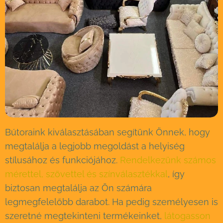
Bútoraink kiválasztásában segítünk Önnek, hogy
megtalálja a legjobb megoldást a helyiség
stílusához és funkciójához.
Rendelkezünk számos
mérettel, szövettel és színválasztékkal
, így
biztosan megtalálja az Ön számára
legmegfelelőbb darabot. Ha pedig személyesen is
szeretné megtekinteni termékeinket,
látogasson