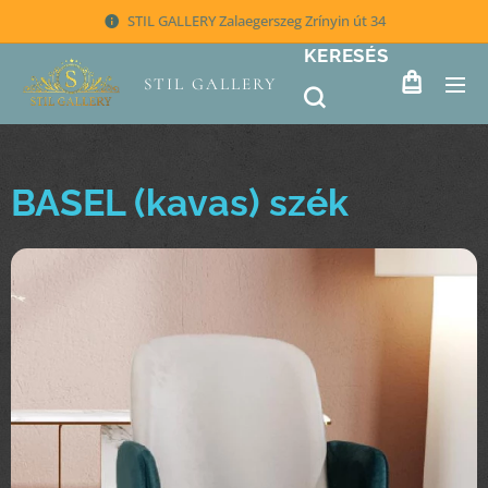
STIL GALLERY Zalaegerszeg Zrínyin út 34
KERESÉS
STIL GALLERY
BASEL (kavas) szék