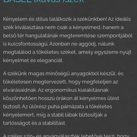
Kényelem és stílus találkozik a székünkben! Az ideális
szék kiválasztása nem csak a kényelmed, hanem a
belső tér hangulatának megteremtése szempontjából
is kulcsfontosságú. Azonban ne aggódj, nálunk
megtalálod a tökéletes széket, amely egyszerre nyújt
kényelmet és eleganciát.
A székünk magas minőségű anyagokból készül, és
tökéletesen megtervezett, hogy megfeleljen az
elvárásaidnak. Az ergonomikus kialakításnak
köszönhetően hosszú órákon át kényelmes ülést
biztosít. Az ülőrész puha párnázata a tökéletes
kényelemért, míg a stabil lábak biztosítják a
tartósságot és a stabilitást.
A széles szín- és anyagválaszték lehetővé teszi, hogy