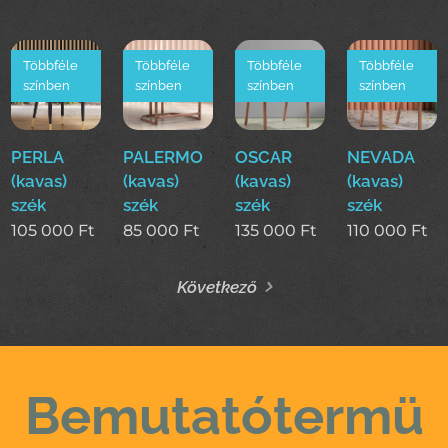
Többféle
Többféle
Többféle
Többféle
színben
színben
színben
színben
PERLA
PALERMO
OSCAR
NEVADA
(kavas)
(kavas)
(kavas)
(kavas)
szék
szék
szék
szék
105 000
Ft
85 000
Ft
135 000
Ft
110 000
Ft
Következő
Bemutatótermü