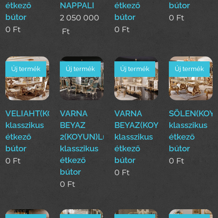
étkező
NAPPALI
étkező
bútor
bútor
bútor
2 050 000
0
Ft
0
Ft
0
Ft
Ft
Új termék
Új termék
Új termék
Új termék
VELIAHT(KOYUN)Luxus
VARNA
VARNA
SÖLEN(KOY
klasszikus
BEYAZ
BEYAZ(KOYUN)Luxus
klasszikus
étkező
2(KOYUN)Luxus
klasszikus
étkező
bútor
klasszikus
étkező
bútor
étkező
bútor
0
Ft
0
Ft
bútor
0
Ft
0
Ft