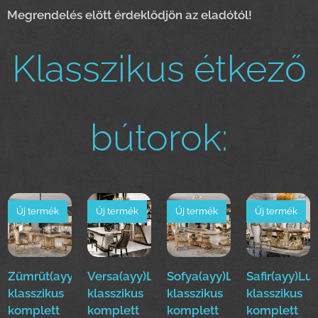
Megrendelés elött érdeklődjön az eladótól!
Klasszikus étkező
bútorok:
Új termék
Új termék
Új termék
Új termék
Zümrüt(ayy)Luxus
Versa(ayy)Luxus
Sofya(ayy)Luxus
Safir(ayy)Lu
klasszikus
klasszikus
klasszikus
klasszikus
komplett
komplett
komplett
komplett