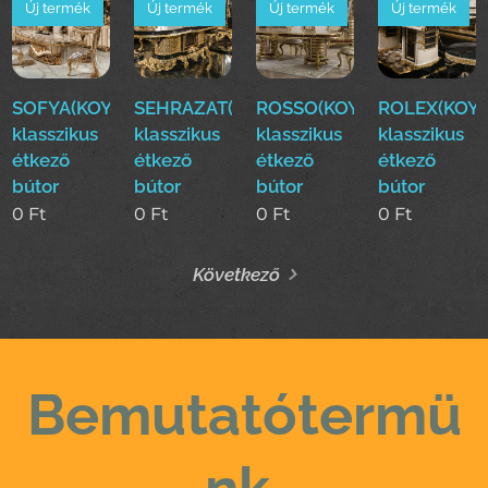
Új termék
Új termék
Új termék
Új termék
SOFYA(KOYUN)Luxus
SEHRAZAT(KOYUN)Luxus
ROSSO(KOYUN)Luxus
ROLEX(KOYU
klasszikus
klasszikus
klasszikus
klasszikus
étkező
étkező
étkező
étkező
bútor
bútor
bútor
bútor
0
Ft
0
Ft
0
Ft
0
Ft
Következő
Bemutatótermü
nk