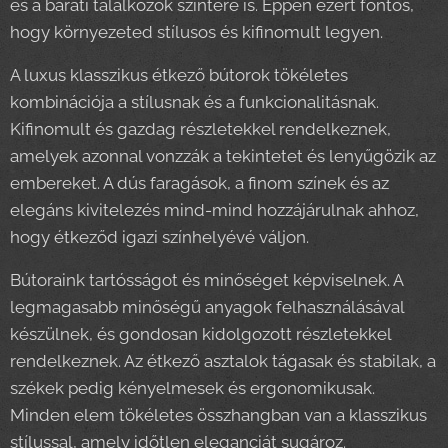
és a baráti találkozók színtere is. Éppen ezért fontos,
hogy környezeted stílusos és kifinomult legyen.
A luxus klasszikus étkező bútorok tökéletes
kombinációja a stílusnak és a funkcionalitásnak.
Kifinomult és gazdag részletekkel rendelkeznek,
amelyek azonnal vonzzák a tekintetet és lenyűgözik az
embereket. A dús faragások, a finom színek és az
elegáns kivitelezés mind-mind hozzájárulnak ahhoz,
hogy étkeződ igazi színhelyévé váljon.
Bútoraink tartósságot és minőséget képviselnek. A
legmagasabb minőségű anyagok felhasználásával
készülnek, és gondosan kidolgozott részletekkel
rendelkeznek. Az étkező asztalok tágasak és stabilak, a
székek pedig kényelmesek és ergonomikusak.
Minden elem tökéletes összhangban van a klasszikus
stílussal, amely időtlen eleganciát sugároz.