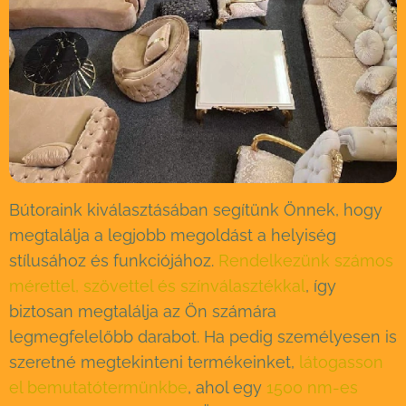
Bútoraink kiválasztásában segítünk Önnek, hogy
megtalálja a legjobb megoldást a helyiség
stílusához és funkciójához.
Rendelkezünk számos
mérettel, szövettel és színválasztékkal
, így
biztosan megtalálja az Ön számára
legmegfelelőbb darabot. Ha pedig személyesen is
szeretné megtekinteni termékeinket,
látogasson
el bemutatótermünkbe
, ahol egy
1500 nm-es