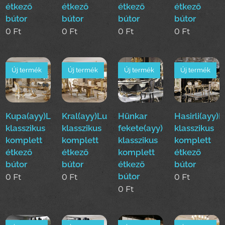
étkező
étkező
étkező
étkező
bútor
bútor
bútor
bútor
0
Ft
0
Ft
0
Ft
0
Ft
Új termék
Új termék
Új termék
Új termék
Kupa(ayy)Luxus
Kral(ayy)Luxus
Hünkar
Hasirli(ayy)
klasszikus
klasszikus
fekete(ayy)Luxus
klasszikus
komplett
komplett
klasszikus
komplett
étkező
étkező
komplett
étkező
bútor
bútor
étkező
bútor
bútor
0
Ft
0
Ft
0
Ft
0
Ft