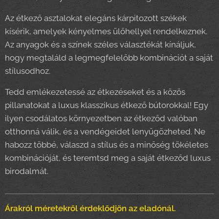
Az étkező asztalokat elegáns kárpitozott székek
kísérik, amelyek kényelmes ülőhellyel rendelkeznek.
Az anyagok és a színek széles választékát kínáljuk,
hogy megtaláld a legmegfelelőbb kombinációt a saját
stílusodhoz.
Tedd emlékezetessé az étkezéseket és a közös
pillanatokat a luxus klasszikus étkező bútorokkal! Egy
ilyen csodálatos környezetben az étkeződ valóban
otthonná válik, és a vendégeidet lenyűgözheted. Ne
habozz többé, válaszd a stílus és a minőség tökéletes
kombinációját, és teremtsd meg a saját étkeződ luxus
birodalmát.
Árakról méretekről érdeklődjön az eladónál.