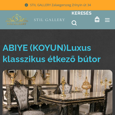
STIL GALLERY Zalaegerszeg Zrínyin út 34
KERESÉS
STIL GALLERY
ABIYE (KOYUN)Luxus
klasszikus étkező bútor