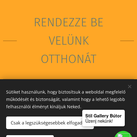
RENDEZZE BE
VELÜNK
OTTHONÁT
Sütiket használunk, hogy biztosítsuk a weboldal megfelelő
STIL GALLERY KFT
működését és biztonságát, valamint hogy a lehető legjobb
felhasználói élményt kínáljuk Neked.
Sütik
Stil Gallery Bútor
Üzenj nekünk!
Csak a legszükségesebbek elfogadása