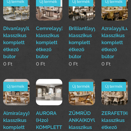
Új termék
Új termék
Új termék
Új termék
Divan(ayy)Luxus
Cemre(ayy)Luxus
Brilliant(ayy)Luxus
Azra(ayy)Lu
klasszikus
klasszikus
klasszikus
klasszikus
komplett
komplett
komplett
komplett
étkező
étkező
étkező
étkező
bútor
bútor
bútor
bútor
0
Ft
0
Ft
0
Ft
0
Ft
Új termék
Új termék
Új termék
Almira(ayy)Luxus
AURORA
ZÜMRÜD
ZERAFET(KO
klasszikus
(H2o)
ANKA(KOYUN)Luxus
klasszikus
komplett
KOMPLETT
klasszikus
étkező