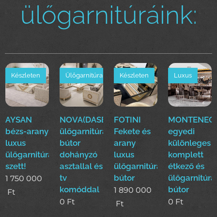
ülőgarnitúráink:
Készleten
Ülőgarnitúra
Készleten
Luxus
AYSAN
NOVA(DASE)
FOTINI
MONTENEGR
bézs-arany
ülőgarnitúra
Fekete és
egyedi
luxus
bútor
arany
különleges
ülőgarnitúra
dohányzó
luxus
komplett
szett!
asztallal és
ülőgarnitúra
étkező és
tv
bútor
ülőgarnitúra
1 750 000
komóddal
bútor
1 890 000
Ft
0
Ft
0
Ft
Ft