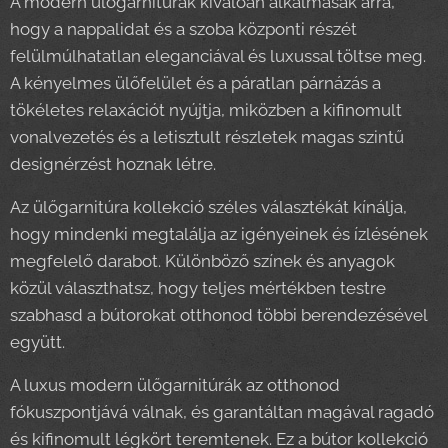
A modern ülőgarnitúrák kiválóan alkalmasak arra,
hogy a nappalidat és a szoba központi részét
felülmúlhatatlan eleganciával és luxussal töltse meg.
A kényelmes ülőfelület és a páratlan párnázás a
tökéletes relaxációt nyújtja, miközben a kifinomult
vonalvezetés és a letisztult részletek magas szintű
designérzést hoznak létre.
Az ülőgarnitúra kollekció széles választékát kínálja,
hogy mindenki megtalálja az igényeinek és ízlésének
megfelelő darabot. Különböző színek és anyagok
közül választhatsz, hogy teljes mértékben testre
szabhasd a bútorokat otthonod többi berendezésével
együtt.
A luxus modern ülőgarnitúrák az otthonod
fókuszpontjává válnak, és garantáltan magával ragadó
és kifinomult légkört teremtenek. Ez a bútor kollekció