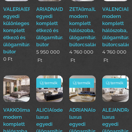
VALERIA(EFE)Luxus
ARIADNA(Duy)Luxus
ZETA(ima)Luxus
VALENCIA(i
egyedi
egyedi
modern
modern
különleges
komplett
komplett
komplett
komplett
étkező és
hálószoba,
hálószoba,
étkező és
ülőgarnitúra
ülőgarnitúra,étkező
ülőgarnitúra
ülőgarnitúra
bútor
bútorcsalád!
bútorcsalád
bútor
5 950 000
4 760 000
4 760 000
0
Ft
Ft
Ft
Ft
Új termék
Új termék
Új termék
VAKKO(ima)Luxus
ALICIA(ode)
ADRIANA(ode)
ALEJANDRA(
modern
luxus
luxus
luxus
komplett
egyedi
egyedi
egyedi
hálószoba,
ülőgarnitúra
ülőgarnitúra
ülőgarnitúra