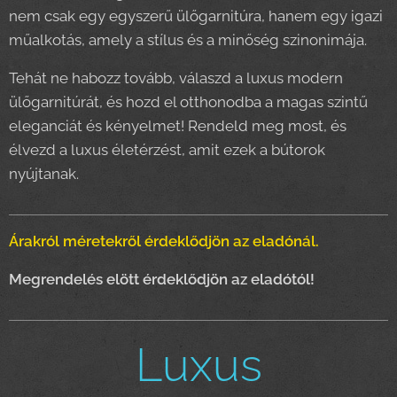
nem csak egy egyszerű ülőgarnitúra, hanem egy igazi
műalkotás, amely a stílus és a minőség szinonimája.
Tehát ne habozz tovább, válaszd a luxus modern
ülőgarnitúrát, és hozd el otthonodba a magas szintű
eleganciát és kényelmet! Rendeld meg most, és
élvezd a luxus életérzést, amit ezek a bútorok
nyújtanak.
Árakról méretekről érdeklődjön az eladónál.
Megrendelés elött érdeklődjön az eladótól!
Luxus