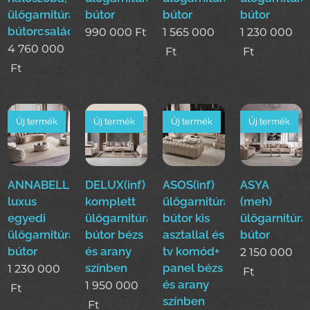
ülőgarnitúra,étkező
bútor
bútor
bútor
bútorcsalád!
990 000
Ft
1 565 000
1 230 000
4 760 000
Ft
Ft
Ft
Új termék
Új termék
Új termék
Új termék
ANNABELLE(ode)
DELUX(inf)
ASOS(inf)
ASYA
luxus
komplett
ülőgarnitúra
(meh)
egyedi
ülőgarnitúra
bútor kis
ülőgarnitúra
ülőgarnitúra
bútor bézs
asztallal és
bútor
bútor
és arany
tv komód+
2 150 000
színben
panel bézs
1 230 000
Ft
és arany
1 950 000
Ft
színben
Ft