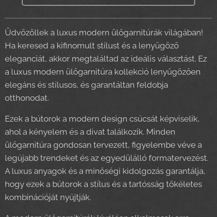
Üdvözöllek a luxus modern ülőgarnitúrák világában!
Ha keresed a kifinomult stílust és a lenyűgöző
eleganciát, akkor megtaláltad az ideális választást. Ez
a luxus modern ülőgarnitúra kollekció lenyűgözően
elegáns és stílusos, és garantáltan feldobja
otthonodat.
Ezek a bútorok a modern design csúcsát képviselik,
ahol a kényelem és a divat találkozik. Minden
ülőgarnitúra gondosan tervezett, figyelembe véve a
legújabb trendeket és az egyedülálló formatervezést.
A luxus anyagok és a minőségi kidolgozás garantálja,
hogy ezek a bútorok a stílus és a tartósság tökéletes
kombinációját nyújtják.