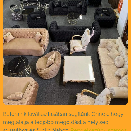
Bútoraink kiválasztásában segítünk Önnek, hogy
megtalálja a legjobb megoldást a helyiség
stílusához és funkciójához.
Rendelkezünk számos