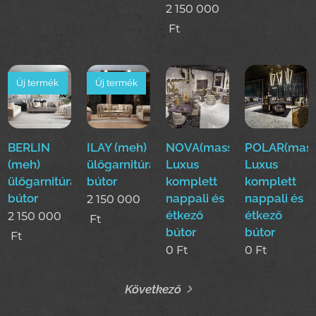
2 150 000
Ft
Új termék
Új termék
BERLIN
ILAY (meh)
NOVA(mass)
POLAR(mass
(meh)
ülőgarnitúra
Luxus
Luxus
ülőgarnitúra
bútor
komplett
komplett
bútor
nappali és
nappali és
2 150 000
étkező
étkező
2 150 000
Ft
bútor
bútor
Ft
0
Ft
0
Ft
Következő