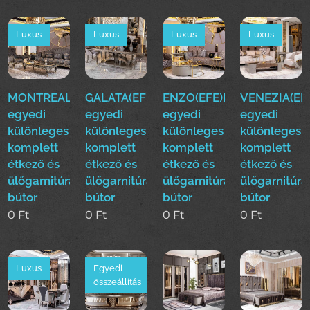
Luxus
Luxus
Luxus
Luxus
MONTREAL(EFE)Luxus
GALATA(EFE)Luxus
ENZO(EFE)Luxus
VENEZIA(EF
egyedi
egyedi
egyedi
egyedi
különleges
különleges
különleges
különleges
komplett
komplett
komplett
komplett
étkező és
étkező és
étkező és
étkező és
ülőgarnitúra
ülőgarnitúra
ülőgarnitúra
ülőgarnitúra
bútor
bútor
bútor
bútor
0
Ft
0
Ft
0
Ft
0
Ft
Luxus
Egyedi
összeállítás