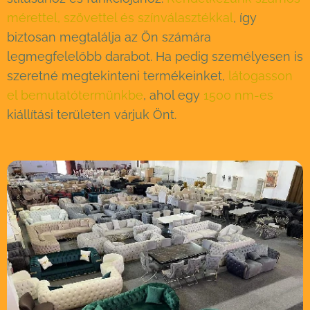
mérettel, szövettel és színválasztékkal
, így
biztosan megtalálja az Ön számára
legmegfelelőbb darabot. Ha pedig személyesen is
szeretné megtekinteni termékeinket,
látogasson
el bemutatótermünkbe
, ahol egy
1500 nm-es
kiállítási területen várjuk Önt.