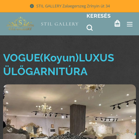
STIL GALLERY Zalaegerszeg Zrínyin út 34
KERESÉS
STIL GALLERY
VOGUE(Koyun)LUXUS
ÜLŐGARNITÚRA