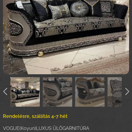
Rendelésre, szállítás 4-7 hét
VOGUE(Koyun)LUXUS ÜLŐGARNITÚRA