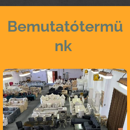
Bemutatótermü
nk