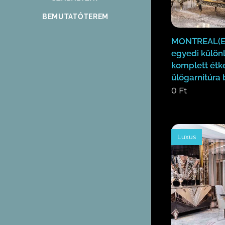
BEMUTATÓTEREM
MONTREAL(E
egyedi külön
komplett étk
ülőgarnitúra 
0
Ft
Luxus