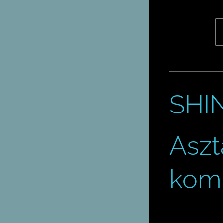
SHIN
Aszt
komó