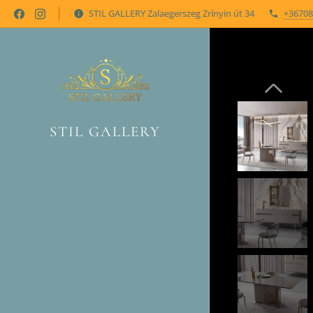
STIL GALLERY Zalaegerszeg Zrínyin út 34
+36708
STIL GALLERY