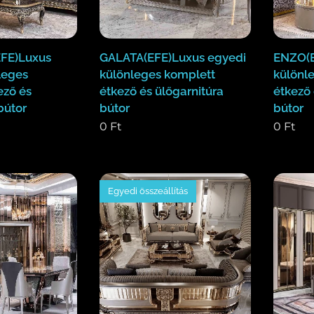
FE)Luxus
GALATA(EFE)Luxus egyedi
ENZO(E
leges
különleges komplett
különl
ező és
étkező és ülőgarnitúra
étkező 
bútor
bútor
bútor
0
Ft
0
Ft
Egyedi összeállítás