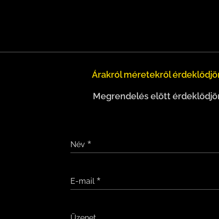
Árakról méretekről érdeklődjön
Megrendelés elött érdeklődjön
Név
E-mail
Üzenet