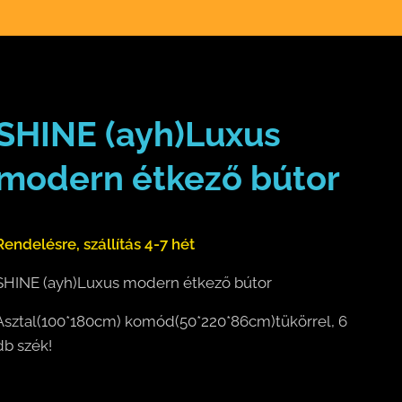
SHINE (ayh)Luxus
modern étkező bútor
Rendelésre, szállítás 4-7 hét
SHINE (ayh)Luxus modern étkező bútor
Asztal(100*180cm) komód(50*220*86cm)tükörrel, 6
db szék!