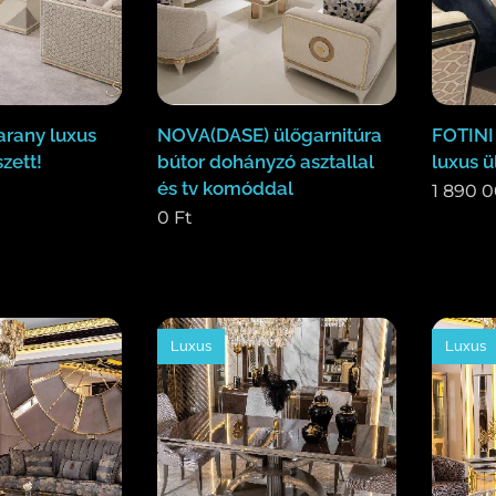
rany luxus
NOVA(DASE) ülőgarnitúra
FOTINI
zett!
bútor dohányzó asztallal
luxus ü
és tv komóddal
1 890 
0
Ft
Luxus
Luxus