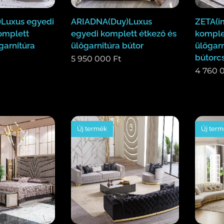
)Luxus egyedi
ARIADNA(Duy)Luxus
ZETA(i
omplett
egyedi komplett étkező és
komple
garnitúra
ülőgarnitúra bútor
ülőgarn
bútorc
5 950 000
Ft
4 760 
Új termék
Új ter