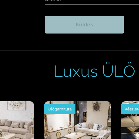
Küldés
Luxus ÜLŐ 
Ülőgarnitúra
Készle