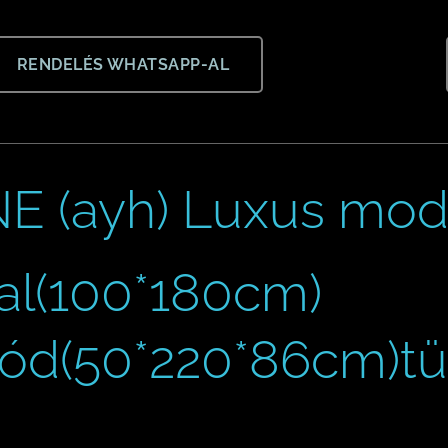
RENDELÉS WHATSAPP-AL
E (ayh) Luxus mod
al(100*180cm)
d(50*220*86cm)tükö