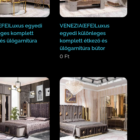
FE)Luxus egyedi
VENEZIA(EFE)Luxus
eges komplett
egyedi különleges
és ülőgarnitúra
komplett étkező és
ülőgarnitúra bútor
0
Ft