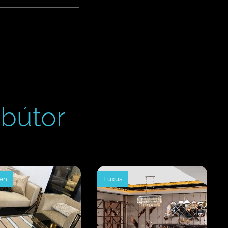
bútor
ten
Luxus