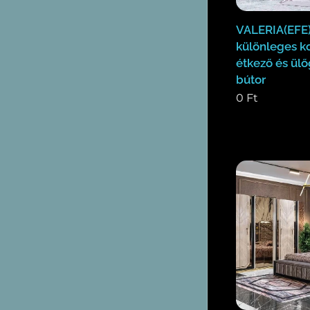
VALERIA(EFE
különleges k
étkező és ülő
bútor
0
Ft