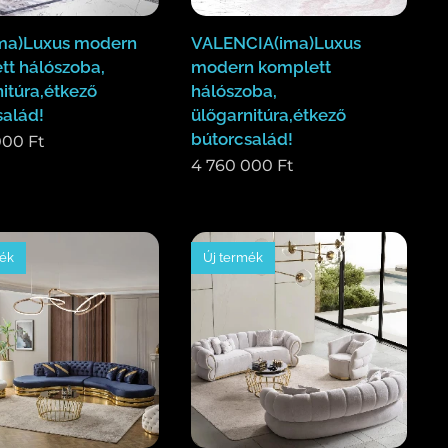
ma)Luxus modern
VALENCIA(ima)Luxus
tt hálószoba,
modern komplett
itúra,étkező
hálószoba,
salád!
ülőgarnitúra,étkező
bútorcsalád!
000
Ft
4 760 000
Ft
mék
Új termék