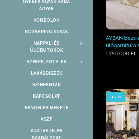
GYEREK ÁGYAK BABA
ÁGYAK
KONZOLOK
BOXSPRING ÁGYAK
AYSAN bézs-a
NAPPALI ÉS
ülőgarnitúra s
ÜLŐBÚTOROK
1 750 000
Ft
SZÉKEK, FOTELEK
LAKÁSDÍSZEK
SZÍNMINTÁK
KAPCSOLAT
Luxus
RENDELÉS MENETE
ASZF
ADATVÉDELMI
SZABÁLYZAT