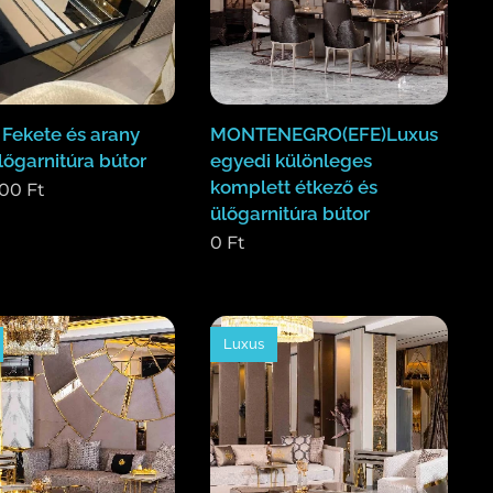
 Fekete és arany
MONTENEGRO(EFE)Luxus
lőgarnitúra bútor
egyedi különleges
komplett étkező és
000
Ft
ülőgarnitúra bútor
0
Ft
Luxus