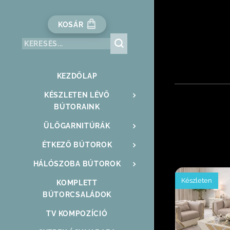
KOSÁR
KEZDŐLAP
KÉSZLETEN LÉVŐ
BÚTORAINK
ÜLŐGARNITÚRÁK
ÉTKEZŐ BÚTOROK
HÁLÓSZOBA BÚTOROK
Készleten
KOMPLETT
BÚTORCSALÁDOK
TV KOMPOZÍCIÓ