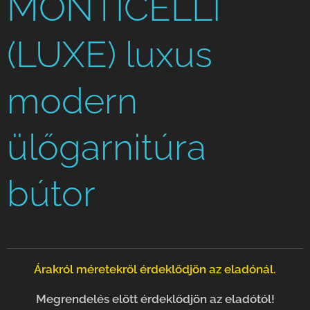
MONTICELLI
(LUXE) luxus
modern
ülőgarnitúra
bútor
Árakról méretekről érdeklődjön az eladónál.
Megrendelés elött érdeklődjön az eladótól!