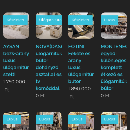
Készleten
Ülőgarnitúra
Készleten
Luxus
AYSAN
NOVA(DASE)
FOTINI
MONTENEGR
bézs-arany
ülőgarnitúra
Fekete és
egyedi
luxus
bútor
arany
különleges
ülőgarnitúra
dohányzó
luxus
komplett
szett!
asztallal és
ülőgarnitúra
étkező és
tv
bútor
ülőgarnitúra
1 750 000
komóddal
bútor
1 890 000
Ft
0
Ft
0
Ft
Ft
Luxus
Luxus
Luxus
Luxus