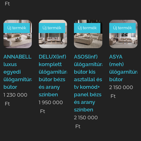
Ft
Új termék
Új termék
Új termék
Új termék
ANNABELLE(ode)
DELUX(inf)
ASOS(inf)
ASYA
luxus
komplett
ülőgarnitúra
(meh)
egyedi
ülőgarnitúra
bútor kis
ülőgarnitúra
ülőgarnitúra
bútor bézs
asztallal és
bútor
bútor
és arany
tv komód+
2 150 000
színben
panel bézs
1 230 000
Ft
és arany
1 950 000
Ft
színben
Ft
2 150 000
Ft