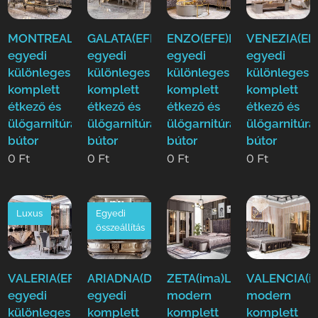
MONTREAL(EFE)Luxus
GALATA(EFE)Luxus
ENZO(EFE)Luxus
VENEZIA(EF
egyedi
egyedi
egyedi
egyedi
különleges
különleges
különleges
különleges
komplett
komplett
komplett
komplett
étkező és
étkező és
étkező és
étkező és
ülőgarnitúra
ülőgarnitúra
ülőgarnitúra
ülőgarnitúra
bútor
bútor
bútor
bútor
0
Ft
0
Ft
0
Ft
0
Ft
Luxus
Egyedi
összeállítás
VALERIA(EFE)Luxus
ARIADNA(Duy)Luxus
ZETA(ima)Luxus
VALENCIA(i
egyedi
egyedi
modern
modern
különleges
komplett
komplett
komplett