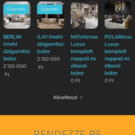
Új termék
Új termék
BERLIN
ILAY (meh)
NOVA(mass)
POLAR(mass
(meh)
ülőgarnitúra
Luxus
Luxus
ülőgarnitúra
bútor
komplett
komplett
bútor
nappali és
nappali és
2 150 000
étkező
étkező
2 150 000
Ft
bútor
bútor
Ft
0
Ft
0
Ft
Következő
RENDEZZE BE