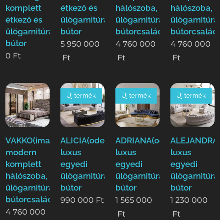
komplett
étkező és
hálószoba,
hálószoba,
étkező és
ülőgarnitúra
ülőgarnitúra,étkező
ülőgarnitúra
ülőgarnitúra
bútor
bútorcsalád!
bútorcsalád
bútor
5 950 000
4 760 000
4 760 000
0
Ft
Ft
Ft
Ft
Új termék
Új termék
Új termék
VAKKO(ima)Luxus
ALICIA(ode)
ADRIANA(ode)
ALEJANDRA(
modern
luxus
luxus
luxus
komplett
egyedi
egyedi
egyedi
hálószoba,
ülőgarnitúra
ülőgarnitúra
ülőgarnitúra
ülőgarnitúra,étkező
bútor
bútor
bútor
bútorcsalád!
990 000
Ft
1 565 000
1 230 000
4 760 000
Ft
Ft