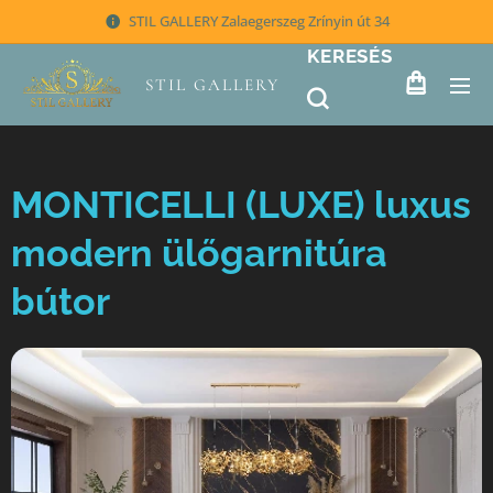
STIL GALLERY Zalaegerszeg Zrínyin út 34
KERESÉS
STIL GALLERY
MONTICELLI (LUXE) luxus
modern ülőgarnitúra
bútor