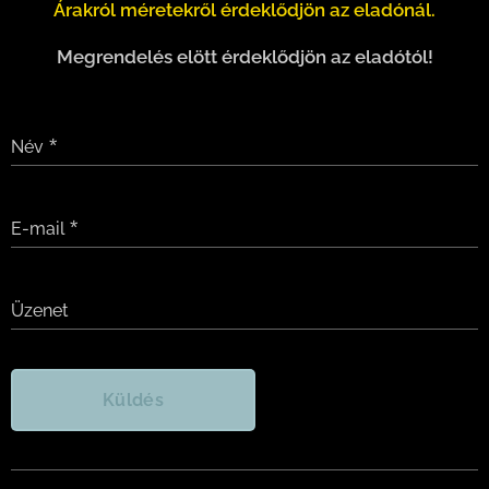
Árakról méretekről érdeklődjön az eladónál.
Megrendelés elött érdeklődjön az eladótól!
Név
E-mail
Üzenet
Küldés