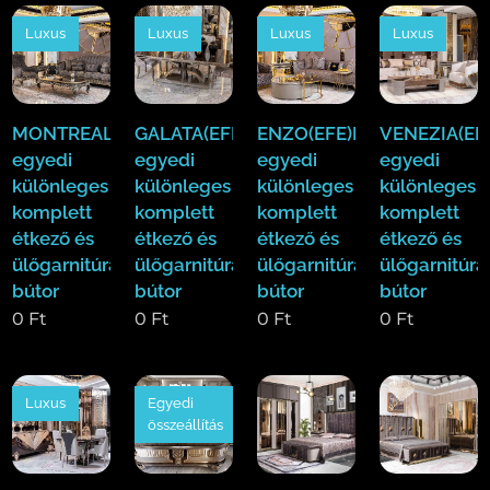
Luxus
Luxus
Luxus
Luxus
MONTREAL(EFE)Luxus
GALATA(EFE)Luxus
ENZO(EFE)Luxus
VENEZIA(EF
egyedi
egyedi
egyedi
egyedi
különleges
különleges
különleges
különleges
komplett
komplett
komplett
komplett
étkező és
étkező és
étkező és
étkező és
ülőgarnitúra
ülőgarnitúra
ülőgarnitúra
ülőgarnitúra
bútor
bútor
bútor
bútor
0
Ft
0
Ft
0
Ft
0
Ft
Luxus
Egyedi
összeállítás