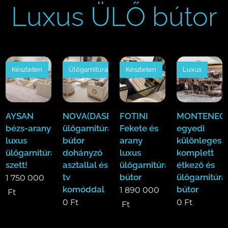
Luxus ÜLŐ bútor
Készleten
Ülőgarnitúra
Készleten
Luxus
AYSAN
NOVA(DASE)
FOTINI
MONTENEGR
bézs-arany
ülőgarnitúra
Fekete és
egyedi
luxus
bútor
arany
különleges
ülőgarnitúra
dohányzó
luxus
komplett
szett!
asztallal és
ülőgarnitúra
étkező és
tv
bútor
ülőgarnitúra
1 750 000
komóddal
bútor
1 890 000
Ft
0
Ft
0
Ft
Ft