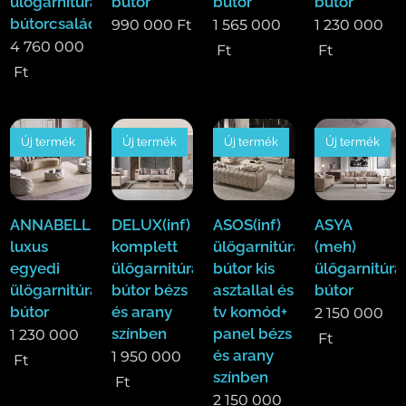
ülőgarnitúra,étkező
bútor
bútor
bútor
bútorcsalád!
990 000
Ft
1 565 000
1 230 000
4 760 000
Ft
Ft
Ft
Új termék
Új termék
Új termék
Új termék
ANNABELLE(ode)
DELUX(inf)
ASOS(inf)
ASYA
luxus
komplett
ülőgarnitúra
(meh)
egyedi
ülőgarnitúra
bútor kis
ülőgarnitúra
ülőgarnitúra
bútor bézs
asztallal és
bútor
bútor
és arany
tv komód+
2 150 000
színben
panel bézs
1 230 000
Ft
és arany
1 950 000
Ft
színben
Ft
2 150 000