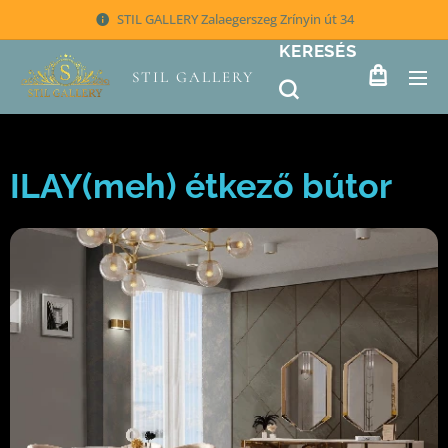
STIL GALLERY Zalaegerszeg Zrínyin út 34
KERESÉS
STIL GALLERY
ILAY(meh) étkező bútor