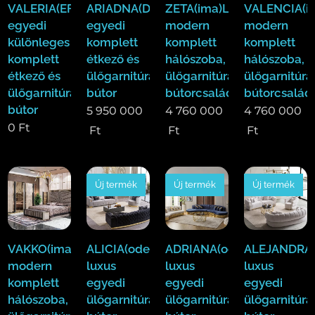
VALERIA(EFE)Luxus
ARIADNA(Duy)Luxus
ZETA(ima)Luxus
VALENCIA(i
egyedi
egyedi
modern
modern
különleges
komplett
komplett
komplett
komplett
étkező és
hálószoba,
hálószoba,
étkező és
ülőgarnitúra
ülőgarnitúra,étkező
ülőgarnitúra
ülőgarnitúra
bútor
bútorcsalád!
bútorcsalád
bútor
5 950 000
4 760 000
4 760 000
0
Ft
Ft
Ft
Ft
Új termék
Új termék
Új termék
VAKKO(ima)Luxus
ALICIA(ode)
ADRIANA(ode)
ALEJANDRA(
modern
luxus
luxus
luxus
komplett
egyedi
egyedi
egyedi
hálószoba,
ülőgarnitúra
ülőgarnitúra
ülőgarnitúra