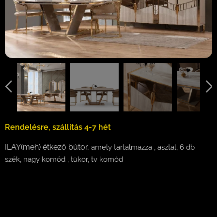
Rendelésre, szállítás 4-7 hét
ILAY(meh) étkező bútor,
amely tartalmazza , asztal, 6 db
szék, nagy komód , tükör, tv komód