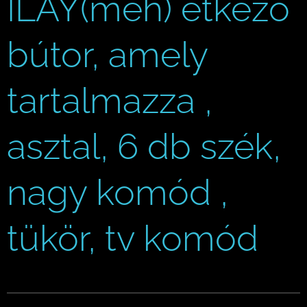
ILAY(meh) étkező
bútor, amely
tartalmazza ,
asztal, 6 db szék,
nagy komód ,
tükör, tv komód