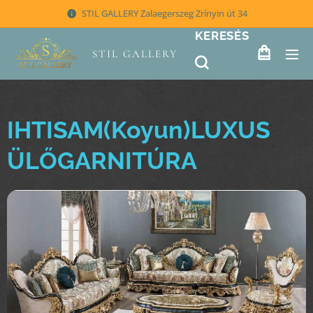
STIL GALLERY Zalaegerszeg Zrínyin út 34
KERESÉS
STIL GALLERY
IHTISAM(Koyun)LUXUS
ÜLŐGARNITÚRA