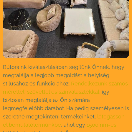
Bútoraink kiválasztásában segítünk Önnek, hogy
megtalálja a legjobb megoldást a helyiség
stílusához és funkciójához.
Rendelkezünk számos
mérettel, szövettel és színválasztékkal
, így
biztosan megtalálja az Ön számára
legmegfelelőbb darabot. Ha pedig személyesen is
szeretné megtekinteni termékeinket,
látogasson
el bemutatótermünkbe
, ahol egy
1500 nm-es