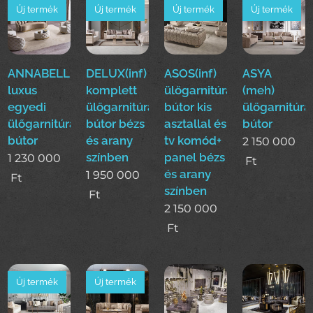
Új termék
Új termék
Új termék
Új termék
ANNABELLE(ode)
DELUX(inf)
ASOS(inf)
ASYA
luxus
komplett
ülőgarnitúra
(meh)
egyedi
ülőgarnitúra
bútor kis
ülőgarnitúra
ülőgarnitúra
bútor bézs
asztallal és
bútor
bútor
és arany
tv komód+
2 150 000
színben
panel bézs
1 230 000
Ft
és arany
1 950 000
Ft
színben
Ft
2 150 000
Ft
Új termék
Új termék