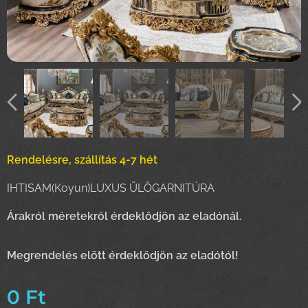
Rendelésre, szállítás 4-7 hét
IHTISAM(Koyun)LUXUS ÜLŐGARNITÚRA
Árakról méretekről érdeklődjön az eladónál.
Megrendelés elött érdeklődjön az eladótól!
0
Ft