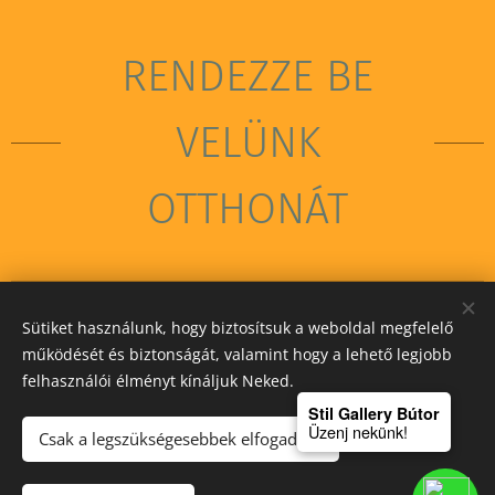
RENDEZZE BE
VELÜNK
OTTHONÁT
Sütiket használunk, hogy biztosítsuk a weboldal megfelelő
STIL GALLERY KFT
működését és biztonságát, valamint hogy a lehető legjobb
felhasználói élményt kínáljuk Neked.
Sütik
Stil Gallery Bútor
Üzenj nekünk!
Csak a legszükségesebbek elfogadása