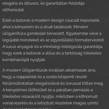
elegáns és stílusos, és garantáltan feldobja
otthonodat.
Ezek a bútorok a modern design csúcsát képviselik,
ahol a kényelem és a divat találkozik. Minden
ülőgarnitúra gondosan tervezett, figyelembe véve a
legújabb trendeket és az egyedülálló formatervezést.
A luxus anyagok és a minőségi kidolgozás garantálja,
hogy ezek a bútorok a stílus és a tartósság tökéletes
kombinációját nyújtják.
A modern ülőgarnitúrák kiválóan alkalmasak arra,
hogy a nappalidat és a szoba központi részét
felülmúlhatatlan eleganciával és luxussal töltse meg.
A kényelmes ülőfelület és a páratlan párnázás a
tökéletes relaxációt nyújtja, miközben a kifinomult
vonalvezetés és a letisztult részletek magas szintű