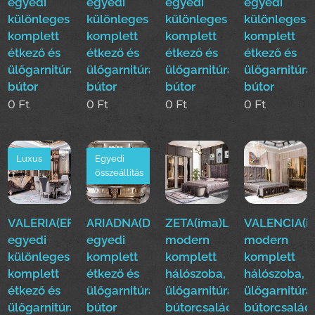
egyedi
egyedi
egyedi
egyedi
különleges
különleges
különleges
különleges
komplett
komplett
komplett
komplett
étkező és
étkező és
étkező és
étkező és
ülőgarnitúra
ülőgarnitúra
ülőgarnitúra
ülőgarnitúra
bútor
bútor
bútor
bútor
0
Ft
0
Ft
0
Ft
0
Ft
Luxus
Egyedi
összeállítás
VALERIA(EFE)Luxus
ARIADNA(Duy)Luxus
ZETA(ima)Luxus
VALENCIA(i
egyedi
egyedi
modern
modern
különleges
komplett
komplett
komplett
komplett
étkező és
hálószoba,
hálószoba,
étkező és
ülőgarnitúra
ülőgarnitúra,étkező
ülőgarnitúra
ülőgarnitúra
bútor
bútorcsalád!
bútorcsalád