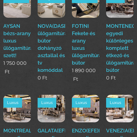
AYSAN
NOVA(DASE)
FOTINI
MONTENEGR
bézs-arany
ülőgarnitúra
Fekete és
egyedi
luxus
bútor
arany
különleges
ülőgarnitúra
dohányzó
luxus
komplett
szett!
asztallal és
ülőgarnitúra
étkező és
tv
bútor
ülőgarnitúra
1 750 000
komóddal
bútor
1 890 000
Ft
0
Ft
0
Ft
Ft
Luxus
Luxus
Luxus
Luxus
MONTREAL(EFE)Luxus
GALATA(EFE)Luxus
ENZO(EFE)Luxus
VENEZIA(EF