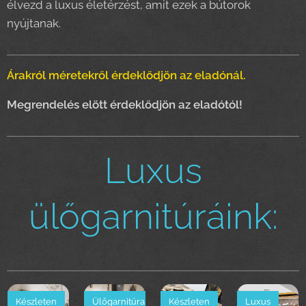
élvezd a luxus életérzést, amit ezek a bútorok
nyújtanak.
Árakról méretekről érdeklődjön az eladónál.
Megrendelés elött érdeklődjön az eladótól!
Luxus
ülőgarnitúráink:
Készleten
Ülőgarnitúra
Készleten
Luxus