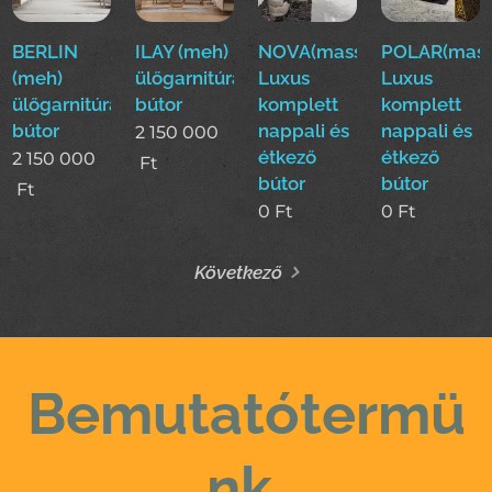
BERLIN
ILAY (meh)
NOVA(mass)
POLAR(mass
(meh)
ülőgarnitúra
Luxus
Luxus
ülőgarnitúra
bútor
komplett
komplett
bútor
nappali és
nappali és
2 150 000
étkező
étkező
2 150 000
Ft
bútor
bútor
Ft
0
Ft
0
Ft
Következő
Bemutatótermü
nk