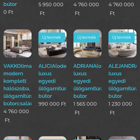
bútor
5 950 000
4 760 000
4 760 000
0
Ft
Ft
Ft
Ft
Új termék
Új termék
Új termék
VAKKO(ima)Luxus
ALICIA(ode)
ADRIANA(ode)
ALEJANDRA(
modern
luxus
luxus
luxus
komplett
egyedi
egyedi
egyedi
hálószoba,
ülőgarnitúra
ülőgarnitúra
ülőgarnitúra
ülőgarnitúra,étkező
bútor
bútor
bútor
bútorcsalád!
990 000
Ft
1 565 000
1 230 000
4 760 000
Ft
Ft
Ft