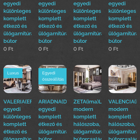
egyedi
egyedi
egyedi
egyedi
különleges
különleges
különleges
különleges
komplett
komplett
komplett
komplett
étkező és
étkező és
étkező és
étkező és
ülőgarnitúra
ülőgarnitúra
ülőgarnitúra
ülőgarnitúra
bútor
bútor
bútor
bútor
0
Ft
0
Ft
0
Ft
0
Ft
Luxus
Egyedi
összeállítás
VALERIA(EFE)Luxus
ARIADNA(Duy)Luxus
ZETA(ima)Luxus
VALENCIA(i
egyedi
egyedi
modern
modern
különleges
komplett
komplett
komplett
komplett
étkező és
hálószoba,
hálószoba,
étkező és
ülőgarnitúra
ülőgarnitúra,étkező
ülőgarnitúra
ülőgarnitúra
bútor
bútorcsalád!
bútorcsalád