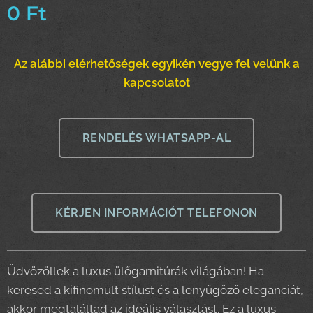
0
Ft
Az alábbi elérhetőségek egyikén vegye fel velünk a
kapcsolatot
RENDELÉS WHATSAPP-AL
KÉRJEN INFORMÁCIÓT TELEFONON
Üdvözöllek a luxus ülőgarnitúrák világában! Ha
keresed a kifinomult stílust és a lenyűgöző eleganciát,
akkor megtaláltad az ideális választást. Ez a luxus