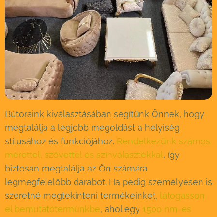
Bútoraink kiválasztásában segítünk Önnek, hogy
megtalálja a legjobb megoldást a helyiség
stílusához és funkciójához.
Rendelkezünk számos
mérettel, szövettel és színválasztékkal
, így
biztosan megtalálja az Ön számára
legmegfelelőbb darabot. Ha pedig személyesen is
szeretné megtekinteni termékeinket,
látogasson
el bemutatótermünkbe
, ahol egy
1500 nm-es