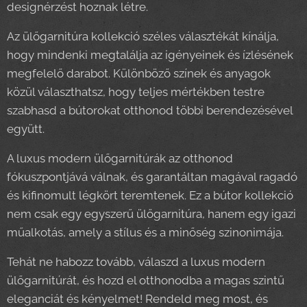
designérzést hoznak létre.
Az ülőgarnitúra kollekció széles választékát kínálja,
hogy mindenki megtalálja az igényeinek és ízlésének
megfelelő darabot. Különböző színek és anyagok
közül választhatsz, hogy teljes mértékben testre
szabhasd a bútorokat otthonod többi berendezésével
együtt.
A luxus modern ülőgarnitúrák az otthonod
fókuszpontjává válnak, és garantáltan magával ragadó
és kifinomult légkört teremtenek. Ez a bútor kollekció
nem csak egy egyszerű ülőgarnitúra, hanem egy igazi
műalkotás, amely a stílus és a minőség szinonimája.
Tehát ne habozz tovább, válaszd a luxus modern
ülőgarnitúrát, és hozd el otthonodba a magas szintű
eleganciát és kényelmet! Rendeld meg most, és