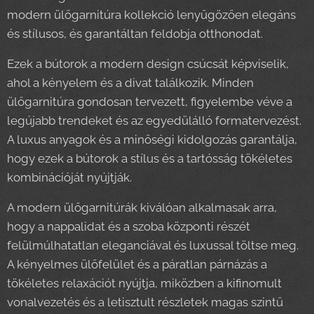
modern ülőgarnitúra kollekció lenyűgözően elegáns
és stílusos, és garantáltan feldobja otthonodat.
Ezek a bútorok a modern design csúcsát képviselik,
ahol a kényelem és a divat találkozik. Minden
ülőgarnitúra gondosan tervezett, figyelembe véve a
legújabb trendeket és az egyedülálló formatervezést.
A luxus anyagok és a minőségi kidolgozás garantálja,
hogy ezek a bútorok a stílus és a tartósság tökéletes
kombinációját nyújtják.
A modern ülőgarnitúrák kiválóan alkalmasak arra,
hogy a nappalidat és a szoba központi részét
felülmúlhatatlan eleganciával és luxussal töltse meg.
A kényelmes ülőfelület és a páratlan párnázás a
tökéletes relaxációt nyújtja, miközben a kifinomult
vonalvezetés és a letisztult részletek magas szintű