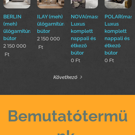
BERLIN
ILAY (meh)
NOVA(mass)
POLAR(mass
(meh)
ülőgarnitúra
Luxus
Luxus
ülőgarnitúra
bútor
komplett
komplett
bútor
nappali és
nappali és
2 150 000
étkező
étkező
2 150 000
Ft
bútor
bútor
Ft
0
Ft
0
Ft
Következő
Bemutatótermü