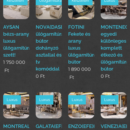
Készleten
Ülőgarnitúra
Készleten
Luxus
AYSAN
NOVA(DASE)
FOTINI
MONTENEGR
bézs-arany
ülőgarnitúra
Fekete és
egyedi
luxus
bútor
arany
különleges
ülőgarnitúra
dohányzó
luxus
komplett
szett!
asztallal és
ülőgarnitúra
étkező és
tv
bútor
ülőgarnitúra
1 750 000
komóddal
bútor
1 890 000
Ft
0
Ft
0
Ft
Ft
Luxus
Luxus
Luxus
Luxus
MONTREAL(EFE)Luxus
GALATA(EFE)Luxus
ENZO(EFE)Luxus
VENEZIA(EF