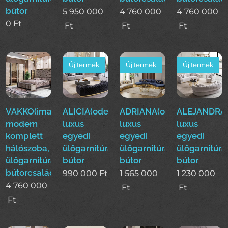
bútor
5 950 000
4 760 000
4 760 000
0
Ft
Ft
Ft
Ft
Új termék
Új termék
Új termék
VAKKO(ima)Luxus
ALICIA(ode)
ADRIANA(ode)
ALEJANDRA(
modern
luxus
luxus
luxus
komplett
egyedi
egyedi
egyedi
hálószoba,
ülőgarnitúra
ülőgarnitúra
ülőgarnitúra
ülőgarnitúra,étkező
bútor
bútor
bútor
bútorcsalád!
990 000
Ft
1 565 000
1 230 000
4 760 000
Ft
Ft
Ft