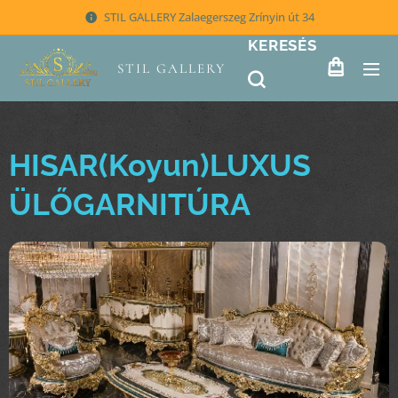
STIL GALLERY Zalaegerszeg Zrínyin út 34
KERESÉS
STIL GALLERY
HISAR(Koyun)LUXUS
ÜLŐGARNITÚRA