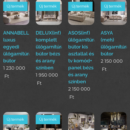
Új termék
Új termék
Új termék
Új termék
ANNABELLE(ode)
DELUX(inf)
ASOS(inf)
ASYA
luxus
komplett
ülőgarnitúra
(meh)
egyedi
ülőgarnitúra
bútor kis
ülőgarnitúra
ülőgarnitúra
bútor bézs
asztallal és
bútor
bútor
és arany
tv komód+
2 150 000
színben
panel bézs
1 230 000
Ft
és arany
1 950 000
Ft
színben
Ft
2 150 000
Ft
Új termék
Új termék