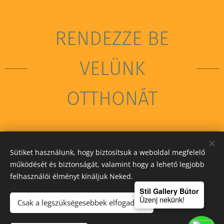
RENDEZZE BE
VELÜNK
OTTHONÁT
Sütiket használunk, hogy biztosítsuk a weboldal megfelelő
STIL GALLERY KFT
működését és biztonságát, valamint hogy a lehető legjobb
felhasználói élményt kínáljuk Neked.
Sütik
Stil Gallery Bútor
Üzenj nekünk!
Csak a legszükségesebbek elfogadása