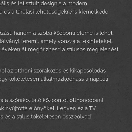
ális és letisztult designja a modern
a és a tárolási lehetőségekre is kiemelkedő
zást, hanem a szoba központi eleme is lehet.
tványt teremt, amely vonzza a tekinteteket.
ú éveken át megőrizhesd a stílusos megjelenést
hol az otthoni szórakozás és kikapcsolódás
ogy tökéletesen alkalmazkodhass a nappali
ra a szórakoztató központot otthonodban!
k nyújtotta előnyöket. Legyen ez a TV
 és a stílus tökéletesen összeolvad.