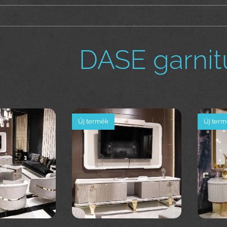
DASE garnitú
Új termék
Új ter