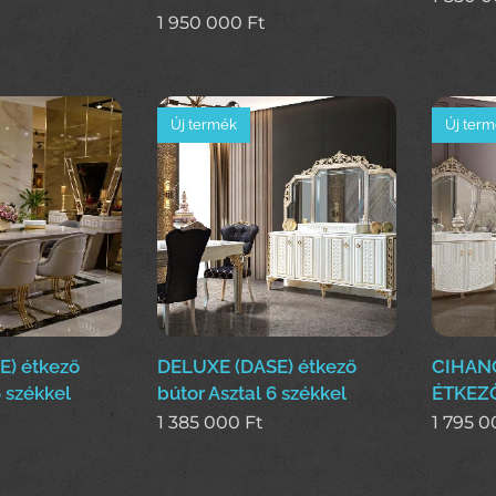
1 950 000
Ft
Új termék
Új ter
E) étkező
DELUXE (DASE) étkező
CIHANG
6 székkel
bútor Asztal 6 székkel
ÉTKEZŐ
1 385 000
Ft
1 795 