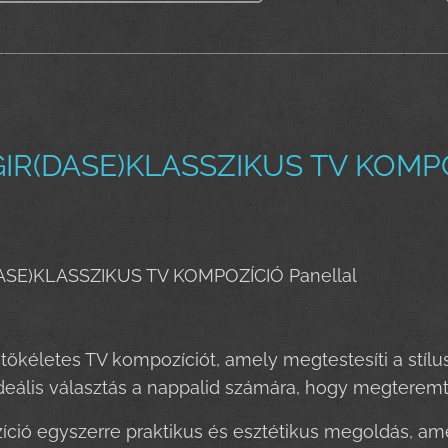
IR(DASE)KLASSZIKUS TV KOMPOZ
ASE)KLASSZIKUS TV KOMPOZÍCIÓ Panellal
 tökéletes TV kompozíciót, amely megtestesíti a stílu
eális választás a nappalid számára, hogy megteremt
ció egyszerre praktikus és esztétikus megoldás, ame