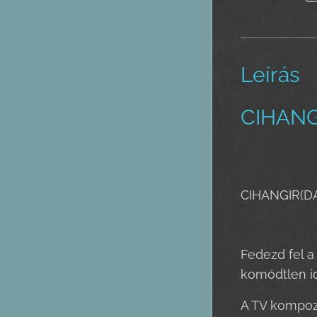
Leírás
CIHANG
CIHANGIR(D
Fedezd fel a
komódtlen id
A TV kompozí