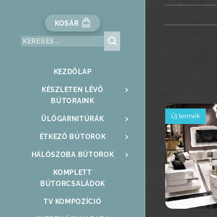
KOSÁR
KEZDŐLAP
KÉSZLETEN LÉVŐ
BÚTORAINK
Új termék
ÜLŐGARNITÚRÁK
ÉTKEZŐ BÚTOROK
HÁLÓSZOBA BÚTOROK
KOMPLETT
BÚTORCSALÁDOK
TV KOMPOZÍCIÓ