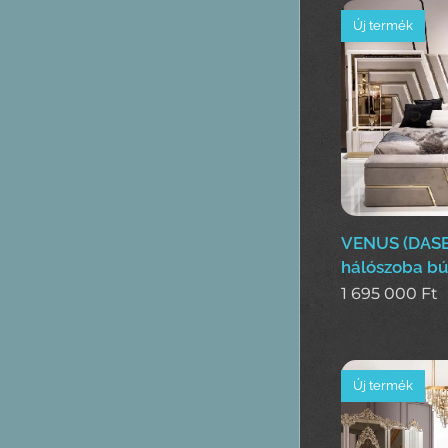
Új termék
VENUS (DASE
hálószoba bú
1 695 000
Ft
Új termék