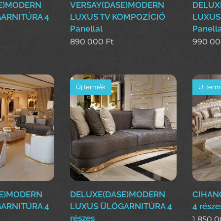
E)MODERN
VERSAY(DASE)MODERN
DELUX
ARNITÚRA 4
LUXUS TV KOMPOZÍCIÓ
LUXUS
Panellal
Panella
890 000
Ft
990 0
Új termék
Új ter
SE)MODERN
DELUXE(DASE)MODERN
CIHANG
ARNITÚRA 4
LUXUS ÜLŐGARNITÚRA 4
4 része
részes
1 850 