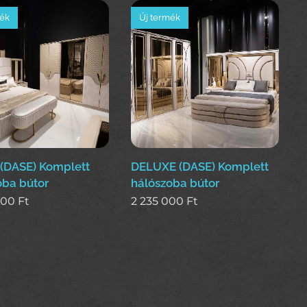
mék
Új termék
(DASE) Komplett
DELUXE (DASE) Komplett
oba bútor
hálószoba bútor
000
Ft
2 235 000
Ft