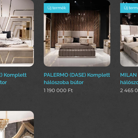
Új termék
Új ter
) Komplett
PALERMO (DASE) Komplett
MILAN 
tor
hálószoba bútor
hálósz
1 190 000
Ft
2 465 