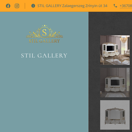
STIL GALLERY Zalaegerszeg Zrínyin út 34
+36708
STIL GALLERY