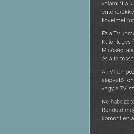
valamint a k
enteriőrökke
figyelmet for
Ez a TV komó
Különleges f
Minőségi ala
és a tartóssá
A TV kompozí
alapvető fon
vagy a TV-sz
Ne habozz to
Rendeld meg 
komódtlen az