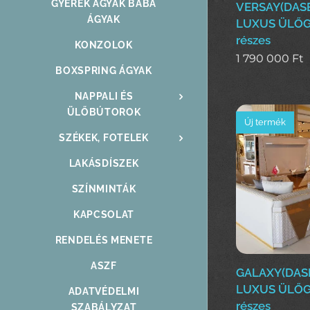
GYEREK ÁGYAK BABA
VERSAY(DAS
ÁGYAK
LUXUS ÜLŐG
részes
KONZOLOK
1 790 000
Ft
BOXSPRING ÁGYAK
NAPPALI ÉS
ÜLŐBÚTOROK
Új termék
SZÉKEK, FOTELEK
LAKÁSDÍSZEK
SZÍNMINTÁK
KAPCSOLAT
RENDELÉS MENETE
ASZF
GALAXY(DA
LUXUS ÜLŐG
ADATVÉDELMI
részes
SZABÁLYZAT