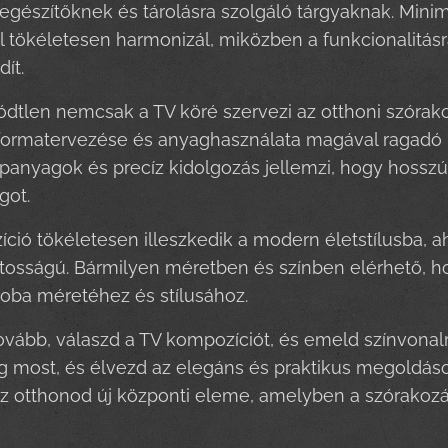
iegészítőknek és tárolásra szolgáló tárgyaknak. Minim
l tökéletesen harmonizál, miközben a funkcionalitásr
dít.
dtlen nemcsak a TV köré szervezi az otthoni szórako
ormatervezése és anyaghasználata magával ragadó lá
panyagok és precíz kidolgozás jellemzi, hogy hossz
got.
ció tökéletesen illeszkedik a modern életstílusba, a
tosságú. Bármilyen méretben és színben elérhető, h
oba méretéhez és stílusához.
vább, válaszd a TV kompozíciót, és emeld színvonal
most, és élvezd az elegáns és praktikus megoldáso
 otthonod új központi eleme, amelyben a szórakozás