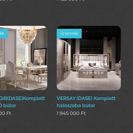
mék
Új termék
IR(DASE)Komplett
VERSAY (DASE) Komplett
 bútor
hálószoba bútor
000
Ft
1 945 000
Ft