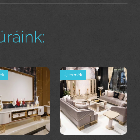
ráink:
mék
Új termék