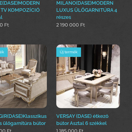
E(DASE)MODERN
MILANO(DASE)MODERN
 TV KOMPOZÍCIÓ
LUXUS ÜLŐGARNITÚRA 4
l
részes
00
Ft
2 190 000
Ft
mék
Új termék
IR(DASE)Klasszikus
VERSAY (DASE) étkező
s ülőgarnitúra bútor
bútor Asztal 6 székkel
000
Ft
1 185 000
Ft