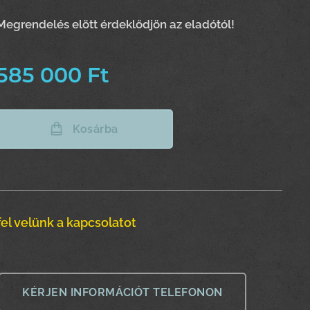
Meg
rendelés elött érdeklődjön az eladótól!
585 000
Ft
Kosárba
el velünk a kapcsolatot
KÉRJEN INFORMÁCIÓT TELEFONON