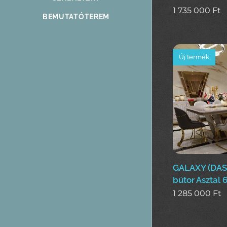
1 735 000
Ft
BEMUTATÓTEREM
Új termék
GALAXY (DAS
bútor Asztal 
1 285 000
Ft