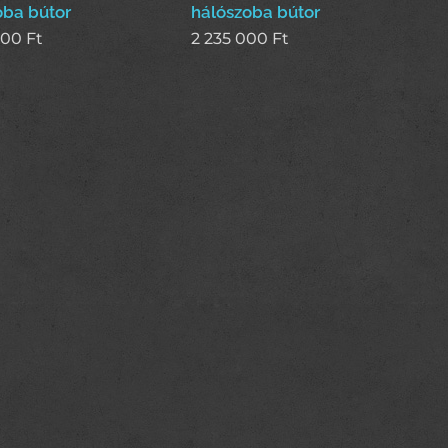
oba bútor
hálószoba bútor
000
Ft
2 235 000
Ft