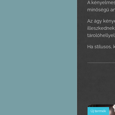
A kényelmes 
minőségű an
Az ágy kénye
illeszkednek
tárolóhellye
Ha stílusos,
Új termék