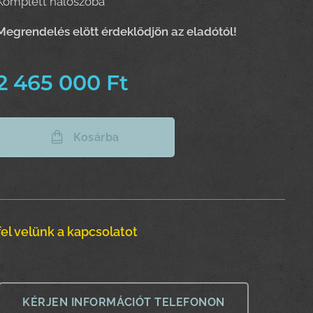
Komplett hálószoba
Megrendelés elött érdeklődjön az eladótól!
2 465 000
Ft
Kosárba
el velünk a kapcsolatot
KÉRJEN INFORMÁCIÓT TELEFONON