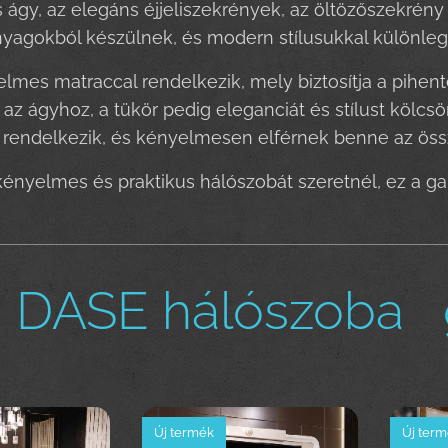
ágy, az elegáns éjjeliszekrények, az öltözőszekrén
yagokból készülnek, és modern stílusukkal különleg
lmes matraccal rendelkezik, mely biztosítja a pihent
 az ágyhoz, a tükör pedig eleganciát és stílust kölc
l rendelkezik, és kényelmesen elférnek benne az össz
 kényelmes és praktikus hálószobát szeretnél, ez a ga
DASE hálószoba g
Új termék
Új ter