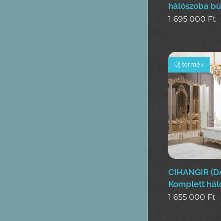
hálószoba bú
1 695 000
Ft
Új termék
CIHANGIR (D
Komplett hál
1 655 000
Ft