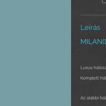
Leírás
MILAN(
Luxus hálós
Komplett há
Az alábbi há