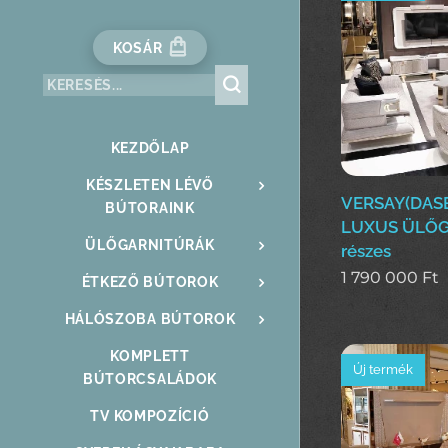
KOSÁR
KEZDŐLAP
KÉSZLETEN LÉVŐ
VERSAY(DAS
BÚTORAINK
LUXUS ÜLŐG
ÜLŐGARNITÚRÁK
részes
1 790 000
Ft
ÉTKEZŐ BÚTOROK
HÁLÓSZOBA BÚTOROK
KOMPLETT
Új termék
BÚTORCSALÁDOK
TV KOMPOZÍCIÓ