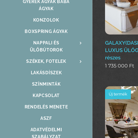
GYEREK ÁGYAK BABA
ÁGYAK
KONZOLOK
BOXSPRING ÁGYAK
GALAXY(DA
NAPPALI ÉS
LUXUS ÜLŐG
ÜLŐBÚTOROK
részes
SZÉKEK, FOTELEK
1 735 000
Ft
LAKÁSDÍSZEK
SZÍNMINTÁK
Új termék
KAPCSOLAT
RENDELÉS MENETE
ASZF
ADATVÉDELMI
SZABÁLYZAT