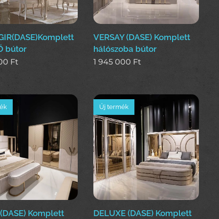
IR(DASE)Komplett
VERSAY (DASE) Komplett
 bútor
hálószoba bútor
000
Ft
1 945 000
Ft
mék
Új termék
(DASE) Komplett
DELUXE (DASE) Komplett