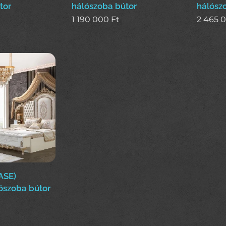
tor
hálószoba bútor
hálósz
1 190 000
Ft
2 465 
ASE)
ószoba bútor