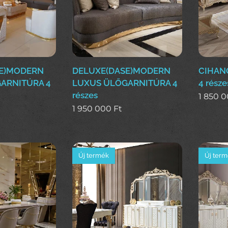
SE)MODERN
DELUXE(DASE)MODERN
CIHANG
ARNITÚRA 4
LUXUS ÜLŐGARNITÚRA 4
4 része
részes
1 850 
1 950 000
Ft
Új termék
Új ter