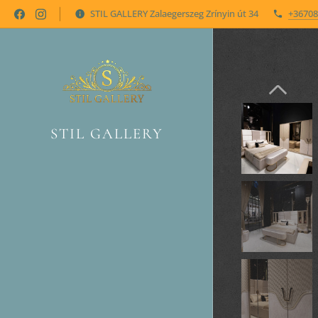
STIL GALLERY Zalaegerszeg Zrínyin út 34
+36708
STIL GALLERY