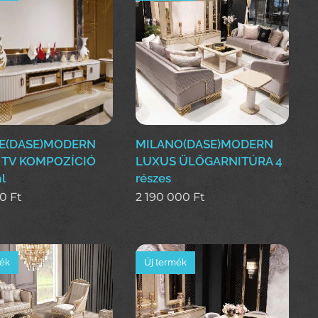
E(DASE)MODERN
MILANO(DASE)MODERN
 TV KOMPOZÍCIÓ
LUXUS ÜLŐGARNITÚRA 4
l
részes
00
Ft
2 190 000
Ft
mék
Új termék