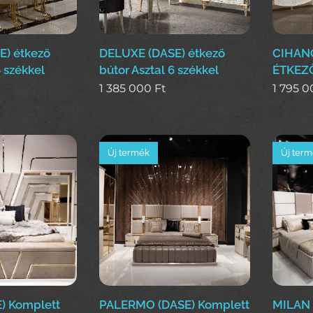
E) étkező
DELUXE (DASE) étkező
CIHANG
6 székkel
bútor Asztal 6 székkel
ÉTKEZŐ
1 385 000
Ft
1 795 
Új termék
Új ter
) Komplett
PALERMO (DASE) Komplett
MILAN 