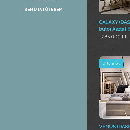
BEMUTATÓTEREM
GALAXY (DAS
bútor Asztal 
1 285 000
Ft
Új termék
VENUS (DASE