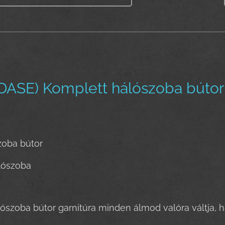
DASE) Komplett hálószoba bút
zoba bútor
lószoba
lószoba bútor garnitúra minden álmod valóra váltja, h