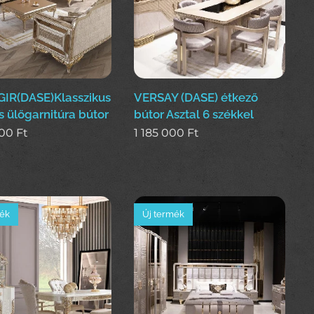
IR(DASE)Klasszikus
VERSAY (DASE) étkező
s ülőgarnitúra bútor
bútor Asztal 6 székkel
000
Ft
1 185 000
Ft
mék
Új termék