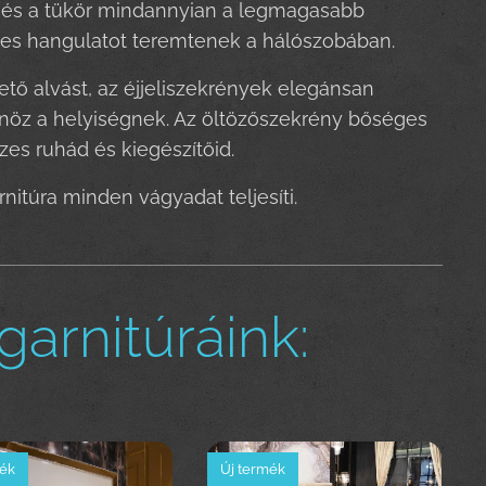
y és a tükör mindannyian a legmagasabb
es hangulatot teremtenek a hálószobában.
ető alvást, az éjjeliszekrények elegánsan
sönöz a helyiségnek. Az öltözőszekrény bőséges
es ruhád és kiegészítőid.
rnitúra minden vágyadat teljesíti.
arnitúráink:
mék
Új termék