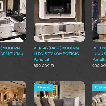
E)MODERN
VERSAY(DASE)MODERN
DELUX
ARNITÚRA 4
LUXUS TV KOMPOZÍCIÓ
LUXUS
Panellal
Panella
890 000
Ft
990 0
Új termék
Új ter