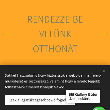
RENDEZZE BE
VELÜNK
OTTHONÁT
Sütiket használunk, hogy biztosítsuk a weboldal megfelelő
STIL GALLERY KFT
működését és biztonságát, valamint hogy a lehető legjobb
felhasználói élményt kínáljuk Neked.
Sütik
Stil Gallery Bútor
Üzenj nekünk!
Csak a legszükségesebbek elfogadása