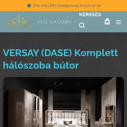
STIL GALLERY Zalaegerszeg Zrínyin út 34
KERESÉS
STIL GALLERY
VERSAY (DASE) Komplett
hálószoba bútor