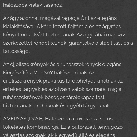
hálószoba kialakításához.
Az ágy azonnal magával ragadja Önt az elegáns
kialakításával. A kárpitozott fejtámla és az ágyrács
kényelmes alvást biztosítanak. Az ágy lábai masszív
szerkezettel rendelkeznek, garantálva a stabilitást és a
tartósságot.
Az éjjeliszekrények és a ruhásszekrények elegáns
kiegészítői a VERSAY hálószobának. Az
éjjeliszekrények praktikus tárolóhelyet kínálnak az
értékes tárgyak és az olvasnivalók számára, míg a
ruhásszekrények bőséges tárolókapacitást
biztosítanak a ruháknak és egyéb tárgyaknak.
A VERSAY (DASE) Hálószoba a luxus és a stílus
tökéletes kombinációja. Ez a bútorszett lenyűgöző
választás azoknak, akik egyedülálló és elegáns