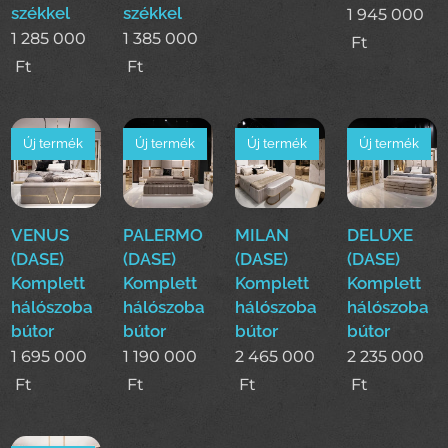
székkel
székkel
1 945 000
1 285 000
1 385 000
Ft
Ft
Ft
Új termék
Új termék
Új termék
Új termék
VENUS
PALERMO
MILAN
DELUXE
(DASE)
(DASE)
(DASE)
(DASE)
Komplett
Komplett
Komplett
Komplett
hálószoba
hálószoba
hálószoba
hálószoba
bútor
bútor
bútor
bútor
1 695 000
1 190 000
2 465 000
2 235 000
Ft
Ft
Ft
Ft