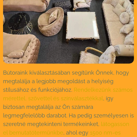
Bútoraink kiválasztásában segítünk Önnek, hogy
megtalálja a legjobb megoldást a helyiség
stílusához és funkciójához.
Rendelkezünk számos
mérettel, szövettel és színválasztékkal
, így
biztosan megtalálja az Ön számára
legmegfelelőbb darabot. Ha pedig személyesen is
szeretné megtekinteni termékeinket,
látogasson
el bemutatótermünkbe
, ahol egy
1500 nm-es