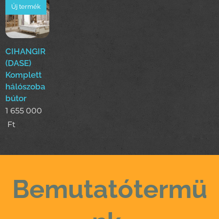
Új termék
CIHANGIR
(DASE)
Komplett
hálószoba
bútor
1 655 000
Ft
Bemutatótermü