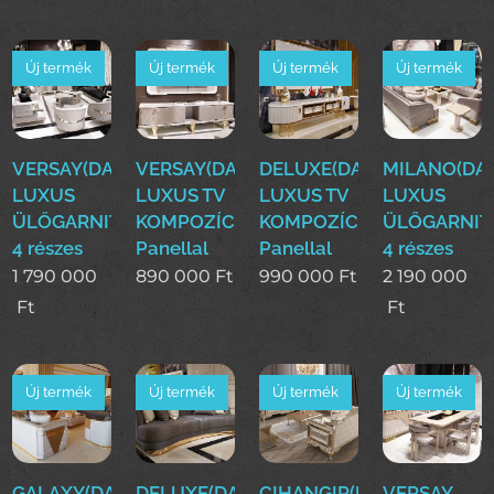
Új termék
Új termék
Új termék
Új termék
VERSAY(DASE)MODERN
VERSAY(DASE)MODERN
DELUXE(DASE)MODERN
MILANO(DA
LUXUS
LUXUS TV
LUXUS TV
LUXUS
ÜLŐGARNITÚRA
KOMPOZÍCIÓ
KOMPOZÍCIÓ
ÜLŐGARNIT
4 részes
Panellal
Panellal
4 részes
1 790 000
890 000
Ft
990 000
Ft
2 190 000
Ft
Ft
Új termék
Új termék
Új termék
Új termék
GALAXY(DASE)MODERN
DELUXE(DASE)MODERN
CIHANGIR(DASE)Klassziku
VERSAY