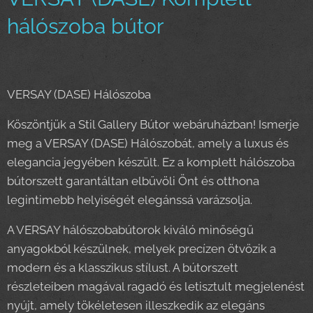
hálószoba bútor
VERSAY (DASE) Hálószoba
Köszöntjük a Stil Gallery Bútor webáruházban! Ismerje
meg a VERSAY (DASE) Hálószobát, amely a luxus és
elegancia jegyében készült. Ez a komplett hálószoba
bútorszett garantáltan elbűvöli Önt és otthona
legintimebb helyiségét elegánssá varázsolja.
A VERSAY hálószobabútorok kiváló minőségű
anyagokból készülnek, melyek precízen ötvözik a
modern és a klasszikus stílust. A bútorszett
részleteiben magával ragadó és letisztult megjelenést
nyújt, amely tökéletesen illeszkedik az elegáns