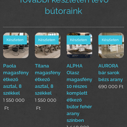
bútoraink
Készleten
Készleten
Készleten
Készleten
Paola
Titana
ALPHA
AURORA
magasfényű
magasfényű
Olasz
bár sarok
étkező
étkező
magasfényű
bézs arany
asztal, 8
asztal, 8
10 részes
690 000
Ft
székkel
székkel
komplett
étkező
1 550 000
1 550 000
bútor fehér
Ft
Ft
arany
színben