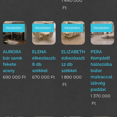
1 440 000
Ft
Készleten
Készleten
Készleten
Készleten
AURORA
ELENA
ELIZABETH
PERA
bár sarok
étkezőasztal
ézkezőasztal
Komplett
fekete
8 db
12 db
hálószoba
arany
székkel
székkel
bútor
matraccal
690 000
Ft
670 000
Ft
1 890 000
lábvég
Ft
paddal
1 370 000
Ft