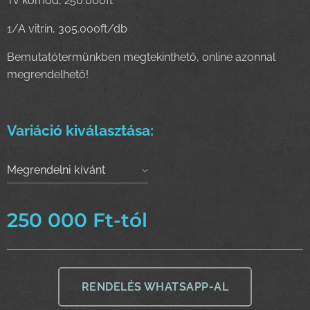
Tv komód, 250.000ft
1/A vitrin, 305.000ft/db
Bemutatótermünkben megtekinthető, online azonnal
megrendelhető!
Variáció kiválasztása:
Megrendelni kívánt
variáció kiválasztása
250 000
Ft
-tól
RENDELÉS WHATSAPP-AL