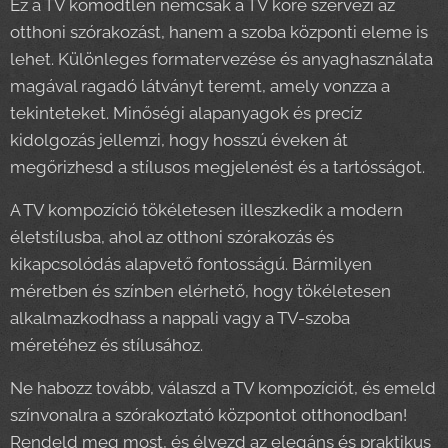
Ez a TV komódtlen nemcsak a TV köré szervezi az
otthoni szórakozást, hanem a szoba központi eleme is
lehet. Különleges formatervezése és anyaghasználata
magával ragadó látványt teremt, amely vonzza a
tekinteteket. Minőségi alapanyagok és precíz
kidolgozás jellemzi, hogy hosszú éveken át
megőrizhesd a stílusos megjelenést és a tartósságot.
A TV kompozíció tökéletesen illeszkedik a modern
életstílusba, ahol az otthoni szórakozás és
kikapcsolódás alapvető fontosságú. Bármilyen
méretben és színben elérhető, hogy tökéletesen
alkalmazkodhass a nappali vagy a TV-szoba
méretéhez és stílusához.
Ne habozz tovább, válaszd a TV kompozíciót, és emeld
színvonalra a szórakoztató központot otthonodban!
Rendeld meg most, és élvezd az elegáns és praktikus