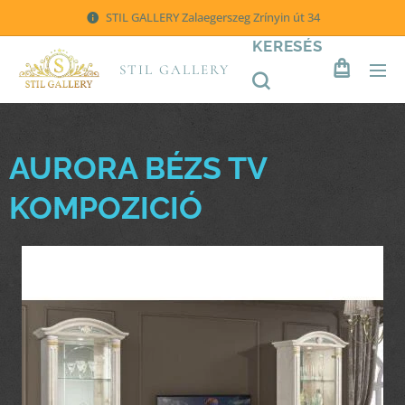
STIL GALLERY Zalaegerszeg Zrínyin út 34
KERESÉS
STIL GALLERY
AURORA BÉZS TV
KOMPOZICIÓ