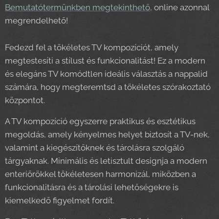
Bemutatótermünkben megtekinthető,
online azonnal
megrendelhető!
Fedezd fel a tökéletes TV kompozíciót, amely
megtestesíti a stílust és funkcionalitást! Ez a modern
és elegáns TV komódtlen ideális választás a nappalid
számára, hogy megteremtsd a tökéletes szórakoztató
központot.
A TV kompozíció egyszerre praktikus és esztétikus
megoldás, amely kényelmes helyet biztosít a TV-nek,
valamint a kiegészítőknek és tárolásra szolgáló
tárgyaknak. Minimális és letisztult designja a modern
enteriőrökkel tökéletesen harmonizál, miközben a
funkcionalitásra és a tárolási lehetőségekre is
kiemelkedő figyelmet fordít.