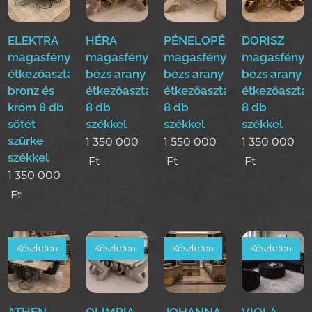
ELEKTRA
HÉRA
PÉNELOPÉ
DORISZ
magasfényű
magasfényű
magasfényű
magasfényű
étkezőasztal
bézs arany
bézs arany
bézs arany
bronz és
étkezőasztal
étkezőasztal
étkezőasztal
króm 8 db
8 db
8 db
8 db
sötét
székkel
székkel
székkel
szürke
1 350 000
1 550 000
1 350 000
székkel
Ft
Ft
Ft
1 350 000
Ft
Készleten
Készleten
Készleten
Készleten
ATHEN
OLIMPIA
JOHANNA
VIOLA