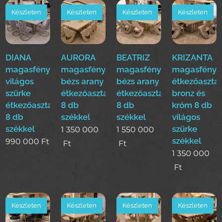
Készleten
Készleten
Készleten
Készleten
DIANA
AURORA
BEATRIZ
KRIZANTA
magasfényű
magasfényű
magasfényű
magasfényű
világos
bézs arany
bézs arany
étkezőasztal
szürke
étkezőasztal
étkezőasztal
bronz és
étkezőasztal
8 db
8 db
króm 8 db
8 db
székkel
székkel
világos
székkel
szürke
1 350 000
1 550 000
székkel
990 000
Ft
Ft
Ft
1 350 000
Ft
Készleten
Készleten
Készleten
Készleten