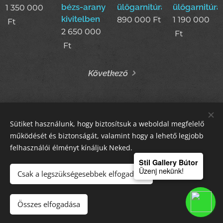
bézs-arany
ülőgarnitúra
ülőgarnitúra
1 350 000
kivitelben
890 000
Ft
1 190 000
Ft
2 650 000
Ft
Ft
Következő
Sütiket használunk, hogy biztosítsuk a weboldal megfelelő
STIL GALLERY KFT
működését és biztonságát, valamint hogy a lehető legjobb
felhasználói élményt kínáljuk Neked.
Sütik
Stil Gallery Bútor
Üzenj nekünk!
Csak a legszükségesebbek elfogadása
Kosárba
Összes elfogadása