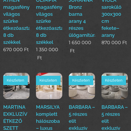
magasfényű
magasfényű
Bronz
sarokülő
világos
világos
barna
300x300
szürke
szürke
arany 4
cm
étkezőasztal
étkezőasztal
részes
fekete–
8 db
8 db
ülőgarnitúra
arany
székkel
székkel
1 650 000
870 000
Ft
670 000
Ft
1 350 000
Ft
Ft
Készleten
Készleten
Készleten
Készleten
MARTINA
MARSILYA
BARBARA –
BARBARA –
EXKLUZÍV
komplett
5 részes
5 részes
ÉTKEZŐ
hálószoba
elit
elit
SZETT
– luxus
exkluzív
exkluzív