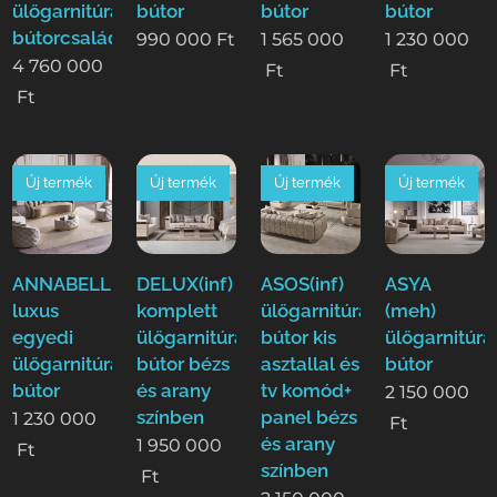
ülőgarnitúra,étkező
bútor
bútor
bútor
bútorcsalád!
990 000
Ft
1 565 000
1 230 000
4 760 000
Ft
Ft
Ft
Új termék
Új termék
Új termék
Új termék
ANNABELLE(ode)
DELUX(inf)
ASOS(inf)
ASYA
luxus
komplett
ülőgarnitúra
(meh)
egyedi
ülőgarnitúra
bútor kis
ülőgarnitúra
ülőgarnitúra
bútor bézs
asztallal és
bútor
bútor
és arany
tv komód+
2 150 000
színben
panel bézs
1 230 000
Ft
és arany
1 950 000
Ft
színben
Ft