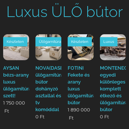
Luxus ÜLŐ bútor
Készleten
Ülőgarnitúra
Készleten
Luxus
AYSAN
NOVA(DASE)
FOTINI
MONTENEGR
bézs-arany
ülőgarnitúra
Fekete és
egyedi
luxus
bútor
arany
különleges
ülőgarnitúra
dohányzó
luxus
komplett
szett!
asztallal és
ülőgarnitúra
étkező és
tv
bútor
ülőgarnitúra
1 750 000
komóddal
bútor
1 890 000
Ft
0
Ft
0
Ft
Ft