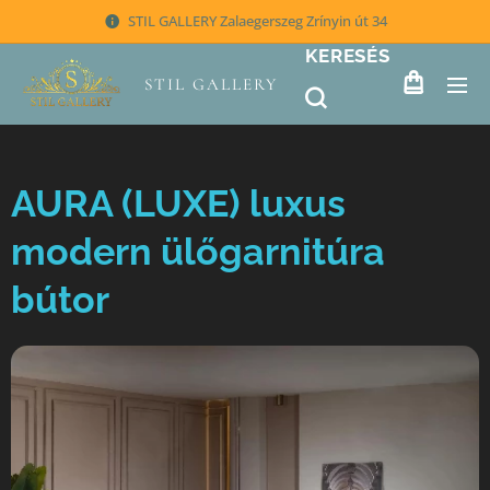
STIL GALLERY Zalaegerszeg Zrínyin út 34
KERESÉS
STIL GALLERY
AURA (LUXE) luxus
modern ülőgarnitúra
bútor