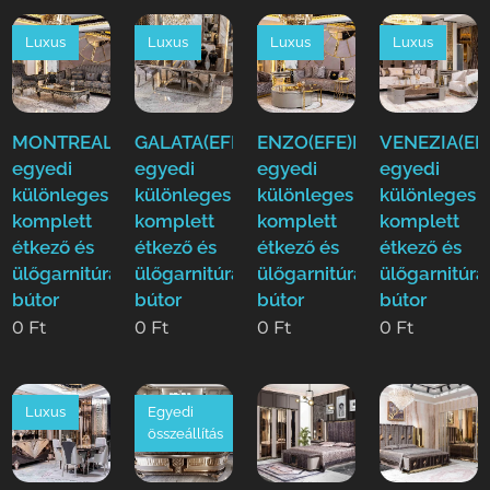
Luxus
Luxus
Luxus
Luxus
MONTREAL(EFE)Luxus
GALATA(EFE)Luxus
ENZO(EFE)Luxus
VENEZIA(EF
egyedi
egyedi
egyedi
egyedi
különleges
különleges
különleges
különleges
komplett
komplett
komplett
komplett
étkező és
étkező és
étkező és
étkező és
ülőgarnitúra
ülőgarnitúra
ülőgarnitúra
ülőgarnitúra
bútor
bútor
bútor
bútor
0
Ft
0
Ft
0
Ft
0
Ft
Luxus
Egyedi
összeállítás