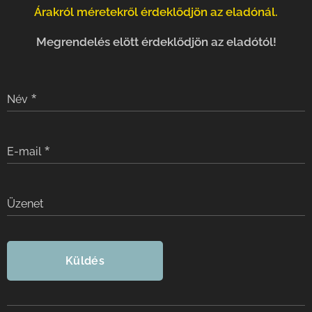
Árakról méretekről érdeklődjön az eladónál.
Megrendelés elött érdeklődjön az eladótól!
Név
E-mail
Üzenet
Küldés