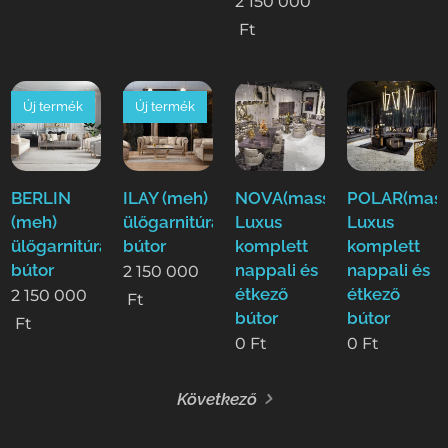
2 150 000
Ft
Új termék
Új termék
BERLIN
ILAY (meh)
NOVA(mass)
POLAR(mass
(meh)
ülőgarnitúra
Luxus
Luxus
ülőgarnitúra
bútor
komplett
komplett
bútor
nappali és
nappali és
2 150 000
étkező
étkező
2 150 000
Ft
bútor
bútor
Ft
0
Ft
0
Ft
Következő