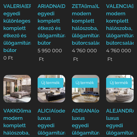
VALERIA(EFE)Luxus
ARIADNA(Duy)Luxus
ZETA(ima)Luxus
VALENCIA(i
egyedi
egyedi
modern
modern
különleges
komplett
komplett
komplett
komplett
étkező és
hálószoba,
hálószoba,
étkező és
ülőgarnitúra
ülőgarnitúra,étkező
ülőgarnitúra
ülőgarnitúra
bútor
bútorcsalád!
bútorcsalád
bútor
5 950 000
4 760 000
4 760 000
0
Ft
Ft
Ft
Ft
Új termék
Új termék
Új termék
VAKKO(ima)Luxus
ALICIA(ode)
ADRIANA(ode)
ALEJANDRA(
modern
luxus
luxus
luxus
komplett
egyedi
egyedi
egyedi
hálószoba,
ülőgarnitúra
ülőgarnitúra
ülőgarnitúra