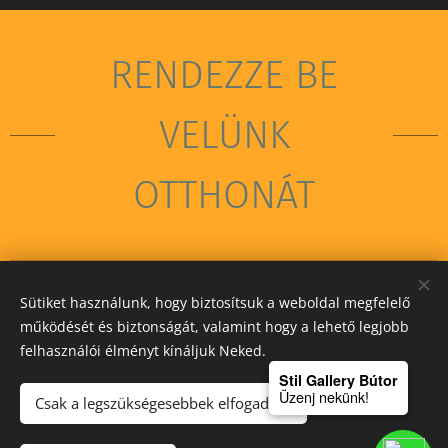
RENDEZZE BE
VELÜNK
OTTHONÁT
Sütiket használunk, hogy biztosítsuk a weboldal megfelelő
STIL GALLERY KFT
működését és biztonságát, valamint hogy a lehető legjobb
felhasználói élményt kínáljuk Neked.
Sütik
Stil Gallery Bútor
Üzenj nekünk!
Csak a legszükségesebbek elfogadása