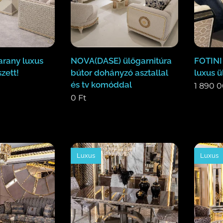
rany luxus
NOVA(DASE) ülőgarnitúra
FOTINI
zett!
bútor dohányzó asztallal
luxus ü
és tv komóddal
1 890 
0
Ft
Luxus
Luxus