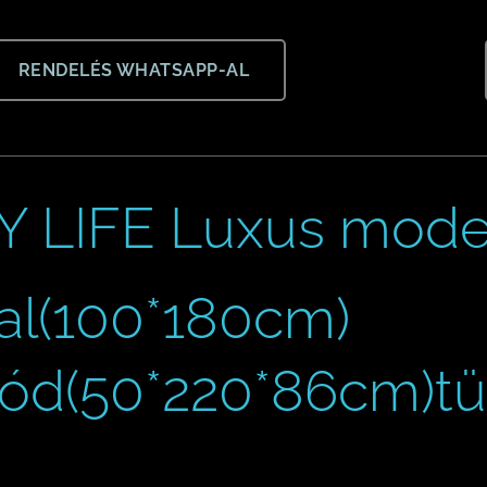
RENDELÉS WHATSAPP-AL
 LIFE Luxus moder
al(100*180cm)
d(50*220*86cm)tükö