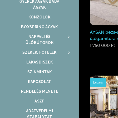
GYEREK ÁGYAK BABA
ÁGYAK
KONZOLOK
BOXSPRING ÁGYAK
AYSAN bézs-a
NAPPALI ÉS
ülőgarnitúra s
ÜLŐBÚTOROK
1 750 000
Ft
SZÉKEK, FOTELEK
LAKÁSDÍSZEK
SZÍNMINTÁK
KAPCSOLAT
Luxus
RENDELÉS MENETE
ASZF
ADATVÉDELMI
SZABÁLYZAT