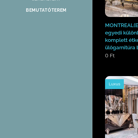
BEMUTATÓTEREM
MONTREAL(E
egyedi külön
komplett étk
ülőgarnitúra 
0
Ft
Luxus