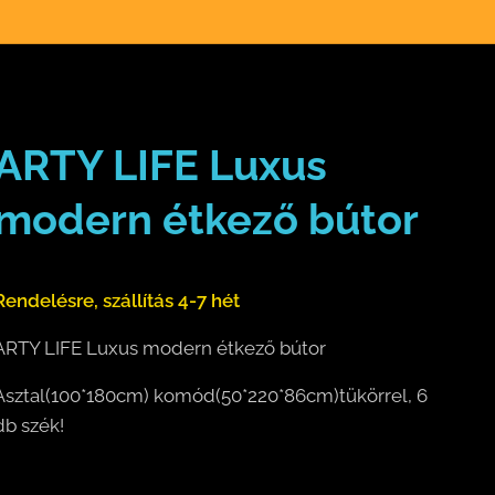
ARTY LIFE Luxus
modern étkező bútor
Rendelésre, szállítás 4-7 hét
ARTY LIFE Luxus modern étkező bútor
Asztal(100*180cm) komód(50*220*86cm)tükörrel, 6
db szék!