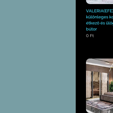
VALERIA(EFE
különleges k
étkező és ülő
bútor
0
Ft