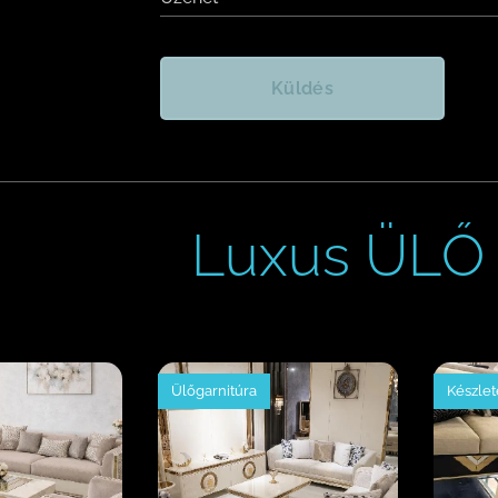
Küldés
Luxus ÜLŐ 
Ülőgarnitúra
Készle