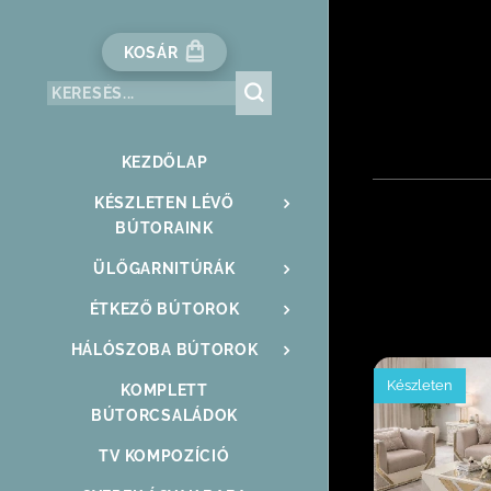
KOSÁR
KEZDŐLAP
KÉSZLETEN LÉVŐ
BÚTORAINK
ÜLŐGARNITÚRÁK
ÉTKEZŐ BÚTOROK
HÁLÓSZOBA BÚTOROK
Készleten
KOMPLETT
BÚTORCSALÁDOK
TV KOMPOZÍCIÓ