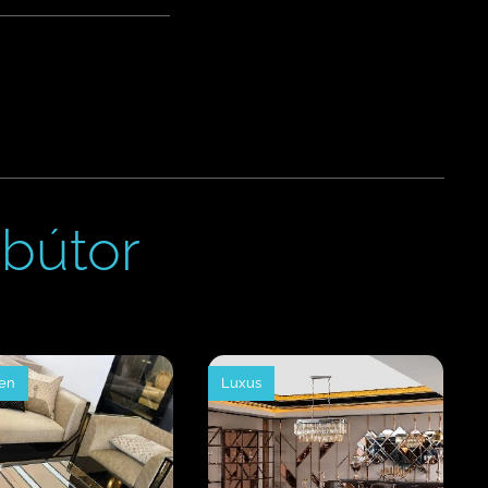
bútor
ten
Luxus