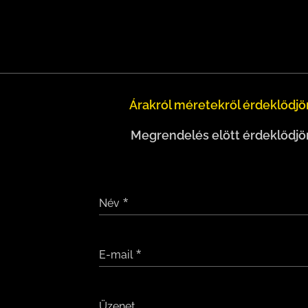
Árakról méretekről érdeklődjön
Megrendelés elött érdeklődjön
Név
E-mail
Üzenet