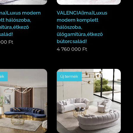
ma)Luxus modern
VALENCIA(ima)Luxus
tt hálószoba,
modern komplett
itúra,étkező
hálószoba,
salád!
ülőgarnitúra,étkező
bútorcsalád!
000
Ft
4 760 000
Ft
mék
Új termék