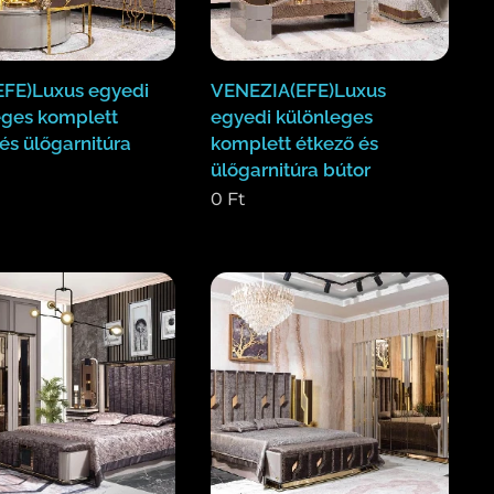
FE)Luxus egyedi
VENEZIA(EFE)Luxus
eges komplett
egyedi különleges
és ülőgarnitúra
komplett étkező és
ülőgarnitúra bútor
0
Ft