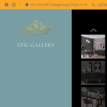
STIL GALLERY Zalaegerszeg Zrínyin út 34
+36708
STIL GALLERY