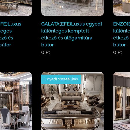
FE)Luxus
GALATA(EFE)Luxus egyedi
ENZO(E
leges
különleges komplett
különl
ező és
étkező és ülőgarnitúra
étkező 
bútor
bútor
bútor
0
Ft
0
Ft
Egyedi összeállítás