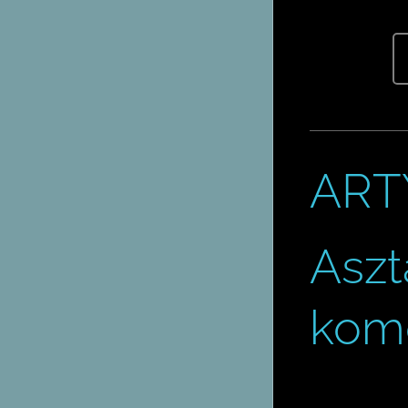
ARTY
Aszt
komó