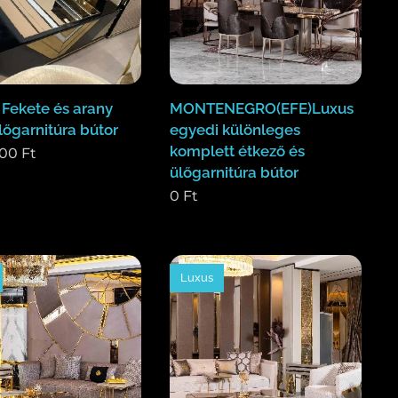
 Fekete és arany
MONTENEGRO(EFE)Luxus
lőgarnitúra bútor
egyedi különleges
komplett étkező és
000
Ft
ülőgarnitúra bútor
0
Ft
Luxus