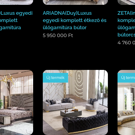
)Luxus egyedi
ARIADNA(Duy)Luxus
ZETA(i
omplett
egyedi komplett étkező és
komple
garnitúra
ülőgarnitúra bútor
ülőgarn
bútorc
5 950 000
Ft
4 760 
Új termék
Új ter