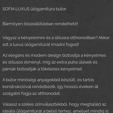
SOFIA LUXUS ülőgarnitúra bútor
Bármilyen összeállításban rendelhető!
Vágysz a kényelemre és a stílusra otthonodban? Akkor
ezt a luxus ülőgarnitúrát imádni fogod!
Az elegáns és modern design biztosítja a kényelmes
és stílusos élményt, míg az extra puha ülések és
párnák biztosítják a tökéletes kényelmet.
A bútor minőségi anyagokból készült, és tartós
konstrukcióval rendelkezik, így hosszú éveken át
szolgálni fogja az otthonodat.
Válassz a széles színválasztékból, hogy megtaláld az
ideális ülőgarnitúrát a belső térhez, amelyet mindig is