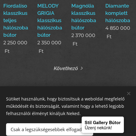
Fiordaliso
MELODY
Magnólia
Diamante
klasszikus
GRIGIA
klasszikus
komplett
teljes
klasszikus
hálószoba
hálószoba
hálószoba
hálószoba
bútor
4 850 000
bútor
bútor
2 370 000
Ft
2 250 000
2 350 000
Ft
Ft
Ft
Következő
Sütiket használunk, hogy biztosítsuk a weboldal megfelelő
STIL GALLERY KFT
működését és biztonságát, valamint hogy a lehető legjobb
felhasználói élményt kínáljuk Neked.
Sütik
Stil Gallery Bútor
Üzenj nekünk!
Csak a legszükségesebbek elfogadása