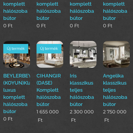
komplett
komplett
komplett
komplett
hálószoba
hálószoba
hálószoba
hálószoba
bútor
bútor
bútor
bútor
0
Ft
0
Ft
0
Ft
0
Ft
Új termék
Új termék
BEYLERBEYI
CIHANGIR
Iris
Angelika
(KOYUN)Klasszikus
(DASE)
klasszikus
klasszikus
luxus
Komplett
teljes
teljes
komplett
hálószoba
hálószoba
hálószoba
hálószoba
bútor
bútor
bútor
bútor
1 655 000
2 300 000
2 750 000
0
Ft
Ft
Ft
Ft