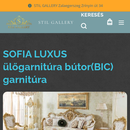
STIL GALLERY Zalaegerszeg Zrínyin út 34
KERESÉS
STIL GALLERY
SOFIA LUXUS
ülőgarnitúra bútor(BIC)
garnitúra