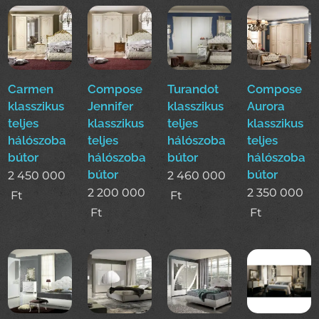
Carmen
Compose
Turandot
Compose
klasszikus
Jennifer
klasszikus
Aurora
teljes
klasszikus
teljes
klasszikus
hálószoba
teljes
hálószoba
teljes
bútor
hálószoba
bútor
hálószoba
bútor
bútor
2 450 000
2 460 000
2 200 000
2 350 000
Ft
Ft
Ft
Ft