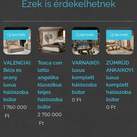
Ezek is érdekelhetnek
Új termék
Új termék
Új termék
VALENCIA(Dase)
Tosca con
VARNA(KOYUN)Klasszikus
ZÜMRÜD
Bézs és
letto
luxus
ANKA(KOYUN
arany
angelika
komplett
luxus
luxus
klasszikus
hálószoba
komplett
hálószoba
teljes
bútor
hálószoba
bútor
hálószoba
bútor
0
Ft
bútor
1 760 000
0
Ft
2 750 000
Ft
Ft