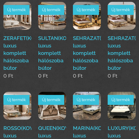
Új termék
Új termék
Új termék
Új termék
ZERAFET(KOYUN)Klasszikus
SULTAN(KOYUN)Klasszikus
SEHRAZAT(KOYUN)Klasszi
SEHRAZAT(K
luxus
luxus
luxus
luxus
komplett
komplett
komplett
komplett
hálószoba
hálószoba
hálószoba
hálószoba
bútor
bútor
bútor
bútor
0
Ft
0
Ft
0
Ft
0
Ft
Új termék
Új termék
Új termék
Új termék
ROSSO(KOYUN)Klasszikus
QUEEN(KOYUN)Klasszikus
MARINA(KOYUN)Klassziku
LUXURY(KOY
luxus
luxus
luxus
luxus