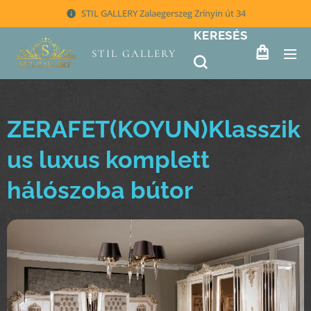
STIL GALLERY Zalaegerszeg Zrínyin út 34
KERESÉS
STIL GALLERY
ZERAFET(KOYUN)Klasszik
us luxus komplett
hálószoba bútor