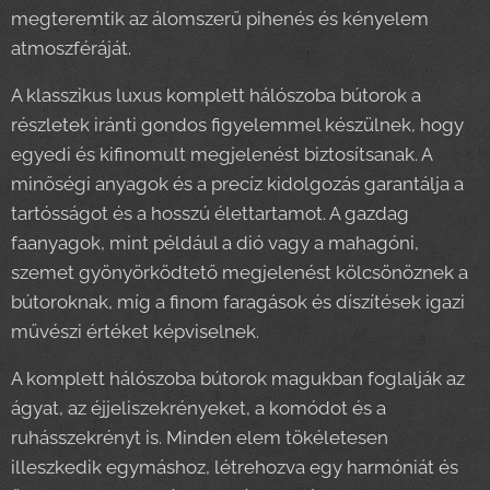
megteremtik az álomszerű pihenés és kényelem
atmoszféráját.
A klasszikus luxus komplett hálószoba bútorok a
részletek iránti gondos figyelemmel készülnek, hogy
egyedi és kifinomult megjelenést biztosítsanak. A
minőségi anyagok és a precíz kidolgozás garantálja a
tartósságot és a hosszú élettartamot. A gazdag
faanyagok, mint például a dió vagy a mahagóni,
szemet gyönyörködtető megjelenést kölcsönöznek a
bútoroknak, míg a finom faragások és díszítések igazi
művészi értéket képviselnek.
A komplett hálószoba bútorok magukban foglalják az
ágyat, az éjjeliszekrényeket, a komódot és a
ruhásszekrényt is. Minden elem tökéletesen
illeszkedik egymáshoz, létrehozva egy harmóniát és