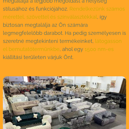
megtalálja a legjobb megoldást a helyiség
stílusához és funkciójához.
Rendelkezünk számos
mérettel, szövettel és színválasztékkal
, így
biztosan megtalálja az Ön számára
legmegfelelőbb darabot. Ha pedig személyesen is
szeretné megtekinteni termékeinket,
látogasson
el bemutatótermünkbe
, ahol egy
1500 nm-es
kiállítási területen várjuk Önt.