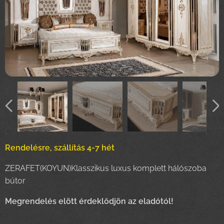
Rendelésre, szállítás 4-7 hét
ZERAFET(KOYUN)Klasszikus luxus komplett hálószoba
bútor
Megrendelés elött érdeklődjön az eladótól!