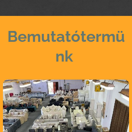
Bemutatótermü
nk