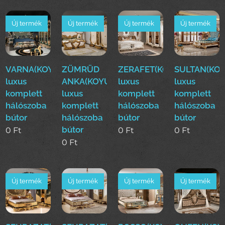
Új termék
Új termék
Új termék
Új termék
VARNA(KOYUN)Klasszikus
ZÜMRÜD
ZERAFET(KOYUN)Klasszik
SULTAN(KOY
luxus
ANKA(KOYUN)Klasszikus
luxus
luxus
komplett
luxus
komplett
komplett
hálószoba
komplett
hálószoba
hálószoba
bútor
hálószoba
bútor
bútor
bútor
0
Ft
0
Ft
0
Ft
0
Ft
Új termék
Új termék
Új termék
Új termék