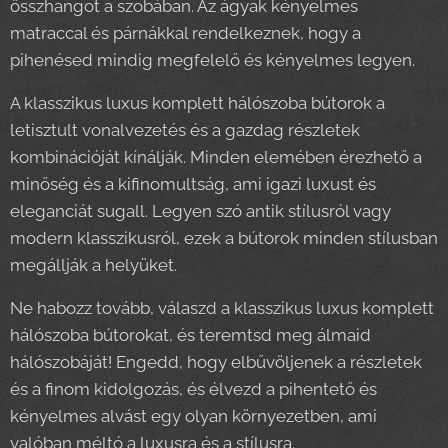
összhangot a szobában. Az ágyak kényelmes
matraccal és párnákkal rendelkeznek, hogy a
pihenésed mindig megfelelő és kényelmes legyen.
A klasszikus luxus komplett hálószoba bútorok a
letisztult vonalvezetés és a gazdag részletek
kombinációját kínálják. Minden elemében érezhető a
minőség és a kifinomultság, ami igazi luxust és
eleganciát sugall. Legyen szó antik stílusról vagy
modern klasszikusról, ezek a bútorok minden stílusban
megállják a helyüket.
Ne habozz tovább, válaszd a klasszikus luxus komplett
hálószoba bútorokat, és teremtsd meg álmaid
hálószobáját! Engedd, hogy elbűvöljenek a részletek
és a finom kidolgozás, és élvezd a pihentető és
kényelmes alvást egy olyan környezetben, ami
valóban méltó a luxusra és a stílusra.