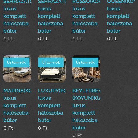
SEHRAZAT(KOYUN)Klasszikus
SEHRAZAT(KOYUN)Klasszikus
ROSSO(KOYUN)Klasszikus
QUEEN(KOYU
luxus
luxus
luxus
luxus
komplett
komplett
komplett
komplett
hálószoba
hálószoba
hálószoba
hálószoba
bútor
bútor
bútor
bútor
0
Ft
0
Ft
0
Ft
0
Ft
Új termék
Új termék
Új termék
MARINA(KOYUN)Klasszikus
LUXURY(KOYUN)Klasszikus
BEYLERBEYI
luxus
luxus
(KOYUN)Klasszikus
komplett
komplett
luxus
hálószoba
hálószoba
komplett
bútor
bútor
hálószoba
bútor
0
Ft
0
Ft
0
Ft