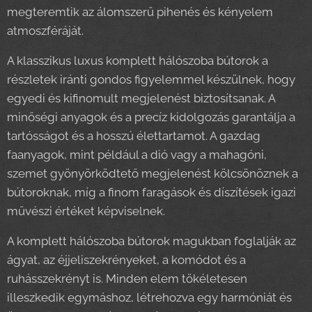
megteremtik az álomszerű pihenés és kényelem
atmoszféráját.
A klasszikus luxus komplett hálószoba bútorok a
részletek iránti gondos figyelemmel készülnek, hogy
egyedi és kifinomult megjelenést biztosítsanak. A
minőségi anyagok és a precíz kidolgozás garantálja a
tartósságot és a hosszú élettartamot. A gazdag
faanyagok, mint például a dió vagy a mahagóni,
szemet gyönyörködtető megjelenést kölcsönöznek a
bútoroknak, míg a finom faragások és díszítések igazi
művészi értéket képviselnek.
A komplett hálószoba bútorok magukban foglalják az
ágyat, az éjjeliszekrényeket, a komódot és a
ruhásszekrényt is. Minden elem tökéletesen
illeszkedik egymáshoz, létrehozva egy harmóniát és