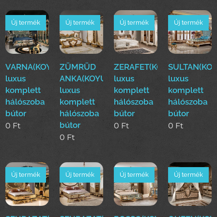
Új termék
Új termék
Új termék
Új termék
VARNA(KOYUN)Klasszikus
ZÜMRÜD
ZERAFET(KOYUN)Klasszik
SULTAN(KOY
luxus
ANKA(KOYUN)Klasszikus
luxus
luxus
komplett
luxus
komplett
komplett
hálószoba
komplett
hálószoba
hálószoba
bútor
hálószoba
bútor
bútor
bútor
0
Ft
0
Ft
0
Ft
0
Ft
Új termék
Új termék
Új termék
Új termék