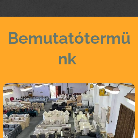
Bemutatótermü
nk