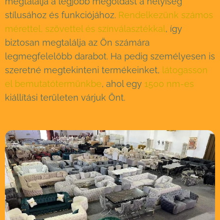
megtalálja a legjobb megoldást a helyiség
stílusához és funkciójához.
Rendelkezünk számos
mérettel, szövettel és színválasztékkal
, így
biztosan megtalálja az Ön számára
legmegfelelőbb darabot. Ha pedig személyesen is
szeretné megtekinteni termékeinket,
látogasson
el bemutatótermünkbe
, ahol egy
1500 nm-es
kiállítási területen várjuk Önt.