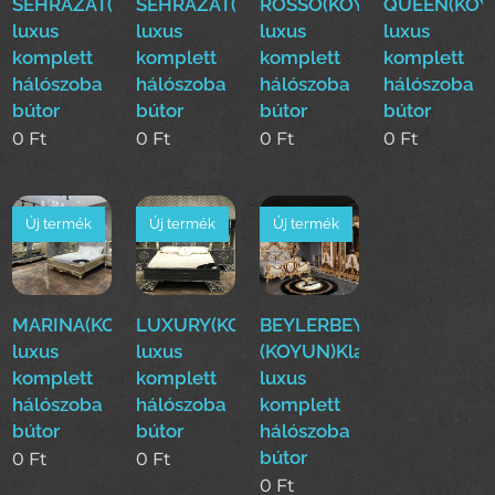
SEHRAZAT(KOYUN)Klasszikus
SEHRAZAT(KOYUN)Klasszikus
ROSSO(KOYUN)Klasszikus
QUEEN(KOYU
luxus
luxus
luxus
luxus
komplett
komplett
komplett
komplett
hálószoba
hálószoba
hálószoba
hálószoba
bútor
bútor
bútor
bútor
0
Ft
0
Ft
0
Ft
0
Ft
Új termék
Új termék
Új termék
MARINA(KOYUN)Klasszikus
LUXURY(KOYUN)Klasszikus
BEYLERBEYI
luxus
luxus
(KOYUN)Klasszikus
komplett
komplett
luxus
hálószoba
hálószoba
komplett
bútor
bútor
hálószoba
bútor
0
Ft
0
Ft
0
Ft