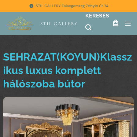
STIL GALLERY Zalaegerszeg Zrínyin út 34
KERESÉS
STIL GALLERY
SEHRAZAT(KOYUN)Klassz
ikus luxus komplett
hálószoba bútor