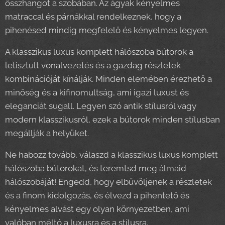
összhangot a szobában. Az ágyak kényelmes
matraccal és párnákkal rendelkeznek, hogy a
pihenésed mindig megfelelő és kényelmes legyen.
A klasszikus luxus komplett hálószoba bútorok a
letisztult vonalvezetés és a gazdag részletek
kombinációját kínálják. Minden elemében érezhető a
minőség és a kifinomultság, ami igazi luxust és
eleganciát sugall. Legyen szó antik stílusról vagy
modern klasszikusról, ezek a bútorok minden stílusban
megállják a helyüket.
Ne habozz tovább, válaszd a klasszikus luxus komplett
hálószoba bútorokat, és teremtsd meg álmaid
hálószobáját! Engedd, hogy elbűvöljenek a részletek
és a finom kidolgozás, és élvezd a pihentető és
kényelmes alvást egy olyan környezetben, ami
valóban méltó a luxusra és a stílusra.